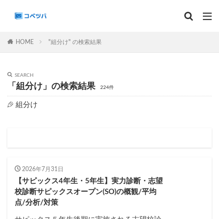
マンスリー
デイリーチェック
組分け
サピックス
HOME
"組分け" の検索結果
予習シリーズ
SEARCH
カテゴリー
「組分け」の検索結果
224件
組分け
タグ
算数
理科
3年生
後期(9月~11月)
サピックス
予習シリーズ
四谷大塚
早稲田アカデミー
英進館
中学受験算数
2026年7月31日
6年生
5年生
4年生
入試分析・志望校別対策
【サピックス4年生・5年生】実力診断・志望
校診断サピックスオープン(SO)の概観/平均
解体新書
保存版 学習法記事
テスト速報
点/分析/対策
学習相談への回答
コベツバradio（音声コンテンツ）