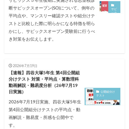
サピックス５年生後期に実施される志望校診
各No(ナンバー)についての話
ケアレスミス
断サピックスオープン(SO)について、例年の
サピ
SAPIXデイリーチェック
ック
平均点や、マンスリー確認テストや組分けテ
スオ
SAPIXマンスリー確認/復習テスト
SAPIX組分けテスト
ープ
ストと比較した際に明らかになる特徴を明ら
ン
サピックスオープン
土曜特訓
かにし、サピックスオープン受験前に行うべ
早稲アカデミーカリキュラムテスト
四谷大塚週テスト
き対策をお伝えします。
四谷大塚公開組分けテスト
四谷大塚合不合判定テスト
四谷大塚志望校判定テスト
新学年(1月〜2月)
前期(3月〜7月)
夏期(7〜8月)
後期(9月〜11月)
2026年7月19日
冬期(12月〜1月)
サピックステキスト解説・対策
【速報】四谷大塚5年生 第4回公開組
分けテスト 対策・平均点・算数理科
予習シリーズテキスト解説・対策
コベツバweb授業
動画解説・難易度分析（26年7月19
TopGun特訓
コベツバ過去問動画解説
日実施）
公開組分け
テスト
コベツバからのお知らせ
抽象化能力
熱量
2026年7月19日実施、四谷大塚5年生
第4回公開組分けテストの平均点・動
検索
画解説・難易度・所感を公開中で
す。