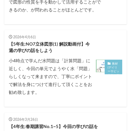
で図形の性質を手を動かして活用することがで
ー
サ
きるのか、が問われることがほとんどです。
ピ
ッ
ク
ス
・
サ
ポ
2026年4月6日
ー
ト
【5年生:NO7立体図形(1) 解説動画付】今
等
)
週の学びの話をしよう
小4時点で学んだ水問題は「計算問題」に
教材
(デイリ
近しく、今回の単元でようやく水「問題」
ーサピッ
クス・サ
らしくなって来ますので、丁寧にポイント
ポート
等)
で解法を身につけて進行して頂くことをお
勧め致します。
2026年3月26日
【4年生:春期講習No.1~5】今回の学びの話を