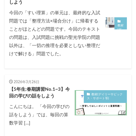
しよう
今回の「すい理算」の単元は、最終的な入試
問題では「整理方法×場合分け」に帰着する
教材
ことがほとんどの問題です。今回のテキスト
(デ
イリ
の問題は、入試問題に挑戦の聖光学院の問題
ーサ
ピッ
以外は、「一切の推理を必要としない整理だ
ク
ス・
けで解ける」問題でした。
サポ
ート
等)
2026年3月26日
【5年生:春期講習No.1~3】今
教材(デイリーサピック
回の学びの話をしよう
ス・サポート等)
こんにちは。 「今回の学びの
話をしよう」では、毎回の算
数学習 […]