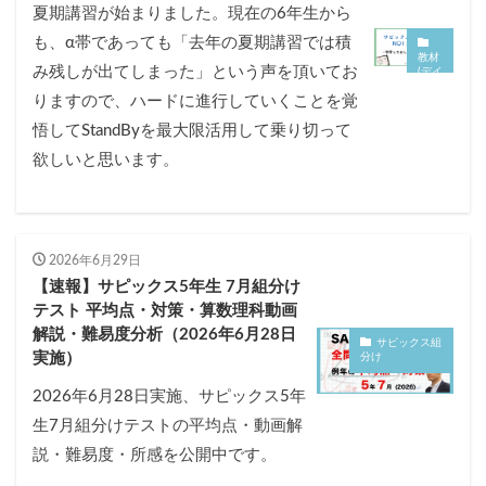
夏期講習が始まりました。現在の6年生から
も、α帯であっても「去年の夏期講習では積
教材
み残しが出てしまった」という声を頂いてお
(デイ
リー
りますので、ハードに進行していくことを覚
サピ
ック
悟してStandByを最大限活用して乗り切って
ス・
サポ
ート
欲しいと思います。
等)
2026年6月29日
【速報】サピックス5年生 7月組分け
テスト 平均点・対策・算数理科動画
解説・難易度分析（2026年6月28日
サピックス組
実施）
分け
2026年6月28日実施、サピックス5年
生7月組分けテストの平均点・動画解
説・難易度・所感を公開中です。