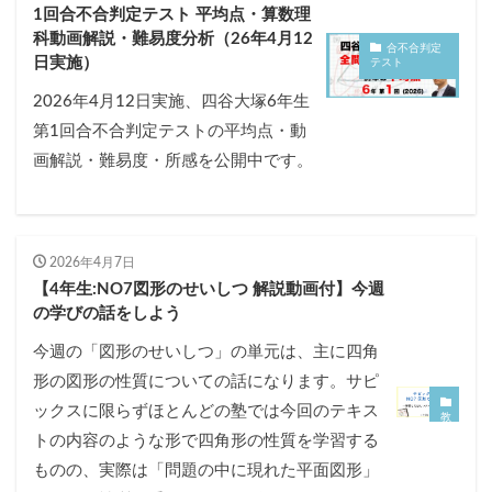
1回合不合判定テスト 平均点・算数理
科動画解説・難易度分析（26年4月12
合不合判定
日実施）
テスト
2026年4月12日実施、四谷大塚6年生
第1回合不合判定テストの平均点・動
画解説・難易度・所感を公開中です。
2026年4月7日
【4年生:NO7図形のせいしつ 解説動画付】今週
の学びの話をしよう
今週の「図形のせいしつ」の単元は、主に四角
形の図形の性質についての話になります。サピ
ックスに限らずほとんどの塾では今回のテキス
教
材
トの内容のような形で四角形の性質を学習する
(
デ
ものの、実際は「問題の中に現れた平面図形」
イ
リ