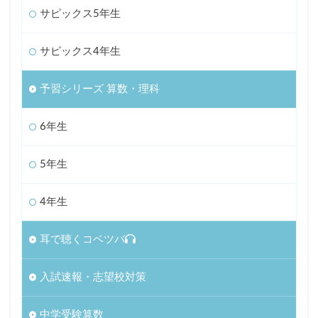
サピックス5年生
サピックス4年生
予習シリーズ 算数・理科
6年生
5年生
4年生
耳で聴くコベツバ
入試速報・志望校対策
中学受験算数