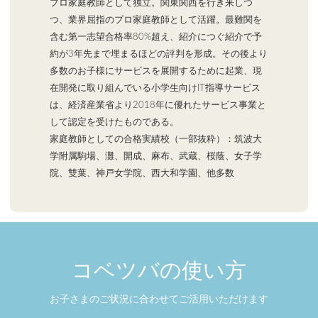
プロ家庭教師として独立。関東関西を行き来しつ
つ、業界屈指のプロ家庭教師として活躍。最難関を
含む第一志望合格率80%超え、紹介につぐ紹介で予
約が3年先まで埋まるほどの評判を形成。その後より
多数のお子様にサービスを展開するために起業、現
在開発に取り組んでいる小学生向けIT指導サービス
は、経済産業省より2018年に優れたサービス事業と
して認定を受けたものである。
家庭教師としての合格実績校（一部抜粋）：筑波大
学附属駒場、灘、開成、麻布、武蔵、桜蔭、女子学
院、雙葉、神戸女学院、西大和学園、他多数
コベツバの使い方
お子さまのご状況に合わせてご活用いただけます