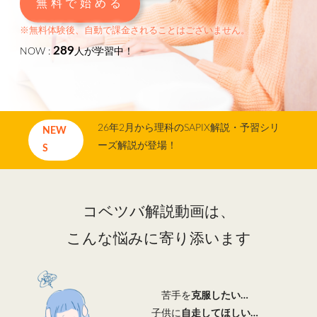
無料で始める
各No(ナンバー)についての話
ケアレスミス
SAPIXデイリーチェック
※無料体験後、自動で課金されることはございません。
SAPIXマンスリー確認/復習テスト
SAPIX組分けテスト
289
NOW :
人が学習中！
サピックスオープン
土曜特訓
早稲アカデミーカリキュラムテスト
四谷大塚週テスト
四谷大塚公開組分けテスト
四谷大塚合不合判定テスト
26年2月から理科のSAPIX解説・予習シリ
NEW
四谷大塚志望校判定テスト
新学年(1月〜2月)
ーズ解説が登場！
S
前期(3月〜7月)
夏期(7〜8月)
後期(9月〜11月)
冬期(12月〜1月)
サピックステキスト解説・対策
予習シリーズテキスト解説・対策
コベツバweb授業
コベツバ解説動画は、
TopGun特訓
コベツバ過去問動画解説
こんな悩みに寄り添います
コベツバからのお知らせ
抽象化能力
熱量
検索
苦手を
克服したい…
子供に
自走してほしい…