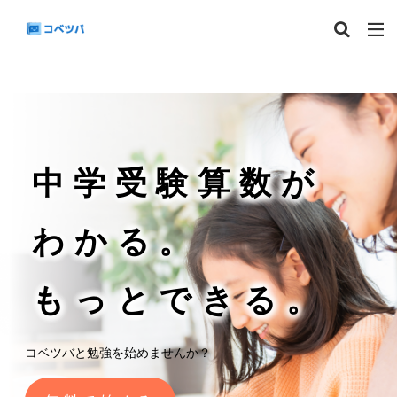
マンスリー
デイリーチェック
組分け
サピックス
予習シリーズ
カテゴリー
中学受験算数が
タグ
わかる。
算数
理科
3年生
後期(9月~11月)
サピックス
予習シリーズ
四谷大塚
もっとできる。
早稲田アカデミー
英進館
中学受験算数
6年生
5年生
4年生
入試分析・志望校別対策
解体新書
保存版 学習法記事
テスト速報
コベツバと勉強を始めませんか？
学習相談への回答
コベツバradio（音声コンテンツ）