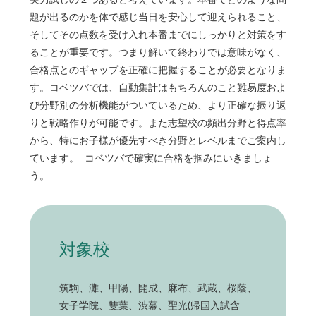
実力試しの２つあると考えています。本番でどのような問
題が出るのかを体で感じ当日を安心して迎えられること、
そしてその点数を受け入れ本番までにしっかりと対策をす
ることが重要です。つまり解いて終わりでは意味がなく、
合格点とのギャップを正確に把握することが必要となりま
す。コベツバでは、自動集計はもちろんのこと難易度およ
び分野別の分析機能がついているため、より正確な振り返
りと戦略作りが可能です。また志望校の頻出分野と得点率
から、特にお子様が優先すべき分野とレベルまでご案内し
ています。 コベツバで確実に合格を掴みにいきましょ
う。
対象校
筑駒、灘、甲陽、開成、麻布、武蔵、桜蔭、
女子学院、雙葉、渋幕、聖光(帰国入試含