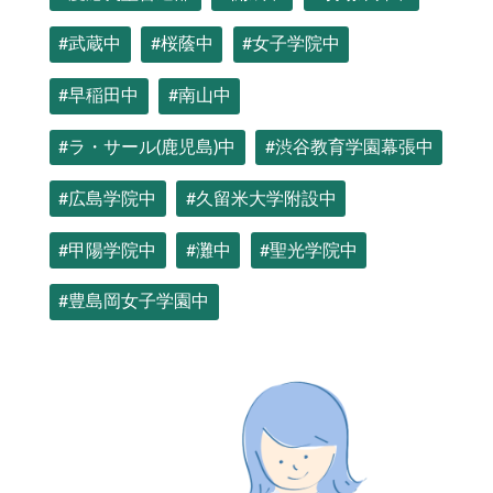
#武蔵中
#桜蔭中
#女子学院中
#早稲田中
#南山中
#ラ・サール(鹿児島)中
#渋谷教育学園幕張中
#広島学院中
#久留米大学附設中
#甲陽学院中
#灘中
#聖光学院中
#豊島岡女子学園中