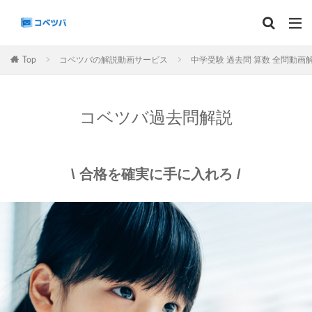
マンスリー
デイリーチェック
組分け
サピックス
Top
コベツバの解説動画サービス
中学受験 過去問 算数 全問動画
予習シリーズ
カテゴリー
コベツバ過去問解説
\
/
タグ
合格を確実に手に入れろ
算数
理科
3年生
後期(9月~11月)
サピックス
予習シリーズ
四谷大塚
早稲田アカデミー
英進館
中学受験算数
6年生
5年生
4年生
入試分析・志望校別対策
解体新書
保存版 学習法記事
テスト速報
学習相談への回答
コベツバradio（音声コンテンツ）