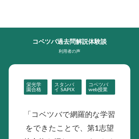
コベツバ過去問解説体験談
利用者の声
栄光学
スタンバ
コベツバ
園合格
イ SAPIX
web授業
「コベツバで網羅的な学習
をできたことで、第1志望