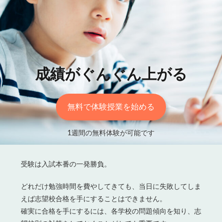
各No(ナンバー)についての話
ケアレスミス
SAPIXデイリーチェック
SAPIXマンスリー確認/復習テスト
SAPIX組分けテスト
サピックスオープン
土曜特訓
早稲アカデミーカリキュラムテスト
四谷大塚週テスト
成績がぐんぐん上がる
四谷大塚公開組分けテスト
四谷大塚合不合判定テスト
四谷大塚志望校判定テスト
新学年(1月〜2月)
無料で体験授業を始める
前期(3月〜7月)
夏期(7〜8月)
後期(9月〜11月)
冬期(12月〜1月)
サピックステキスト解説・対策
1週間の無料体験が可能です
予習シリーズテキスト解説・対策
コベツバweb授業
TopGun特訓
コベツバ過去問動画解説
受験は入試本番の一発勝負。
コベツバからのお知らせ
抽象化能力
熱量
どれだけ勉強時間を費やしてきても、当日に失敗してしま
検索
えば志望校合格を手にすることはできません。
確実に合格を手にするには、各学校の問題傾向を知り、志