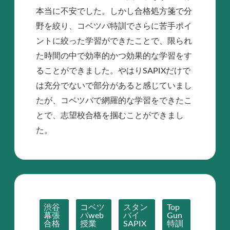
本当に不安でした。しかし合格処方箋で分
野を絞り、コベツバ特訓でさらに苦手ポイ
ントに絞った学習ができたことで、限られ
た時間の中で効率的かつ効果的な学習をす
ることができました。やはりSAPIXだけで
は充分でないで部分があると感じていまし
たが、コベツバで網羅的な学習をできたこ
とで、志望校合格を掴むことができまし
た。
渋谷
コベツ
スタン
Top
幕張
バweb
バイ
Gun
合格
授業
SAPIX
特訓