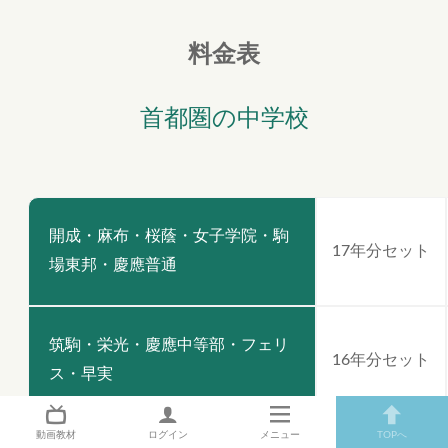
料金表
首都圏の中学校
開成・麻布・桜蔭・女子学院・駒
17年分セット
場東邦・慶應普通
筑駒・栄光・慶應中等部・フェリ
16年分セット
ス・早実
動画教材
ログイン
メニュー
TOPへ
24年分セット