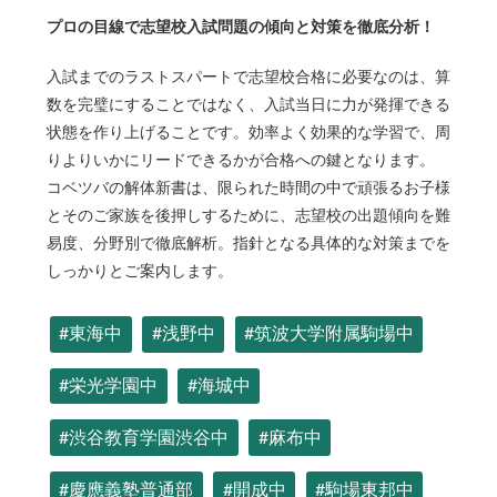
プロの目線で志望校入試問題の傾向と対策を徹底分析！
入試までのラストスパートで志望校合格に必要なのは、算
数を完璧にすることではなく、入試当日に力が発揮できる
状態を作り上げることです。効率よく効果的な学習で、周
りよりいかにリードできるかが合格への鍵となります。
コベツバの解体新書は、限られた時間の中で頑張るお子様
とそのご家族を後押しするために、志望校の出題傾向を難
易度、分野別で徹底解析。指針となる具体的な対策までを
しっかりとご案内します。
#東海中
#浅野中
#筑波大学附属駒場中
#栄光学園中
#海城中
#渋谷教育学園渋谷中
#麻布中
#慶應義塾普通部
#開成中
#駒場東邦中