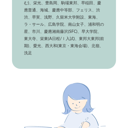
む)、栄光、豊島岡、駒場東邦、早稲田、慶
應普通、海城、慶應中等部、フェリス、渋
渋、早実、浅野、久留米大学附設、東海、
ラ・サール、広島学院、南山女子、浦和明の
星、市川、慶應湘南藤沢(SFC)、早大学院、
東大寺、栄東(A日程/Ⅰ入試)、東邦大東邦(前
期)、愛光、西大和(東京・東海会場)、北嶺、
洗足