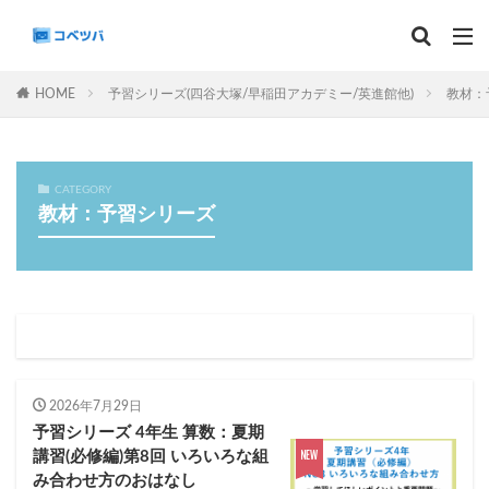
マンスリー
デイリーチェック
組分け
サピックス
HOME
予習シリーズ(四谷大塚/早稲田アカデミー/英進館他)
教材：
予習シリーズ
カテゴリー
CATEGORY
教材：予習シリーズ
タグ
算数
理科
3年生
後期(9月~11月)
サピックス
予習シリーズ
四谷大塚
早稲田アカデミー
英進館
中学受験算数
6年生
5年生
4年生
入試分析・志望校別対策
2026年7月29日
予習シリーズ 4年生 算数：夏期
解体新書
保存版 学習法記事
テスト速報
講習(必修編)第8回 いろいろな組
学習相談への回答
コベツバradio（音声コンテンツ）
み合わせ方のおはなし