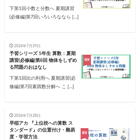
各No(ナンバー)についての話
ケアレスミス
下第1回小数と分数へ 夏期講習
SAPIXデイリーチェック
(必修編)第7回いろいろななら […]
SAPIXマンスリー確認/復習テスト
SAPIX組分けテスト
サピックスオープン
土曜特訓
早稲アカデミーカリキュラムテスト
四谷大塚週テスト
2026年7月29日
四谷大塚公開組分けテスト
四谷大塚合不合判定テスト
予習シリーズ 5年生 算数：夏期
四谷大塚志望校判定テスト
新学年(1月〜2月)
講習(必修編)第8回 物体をしずめ
る問題のおはなし
前期(3月〜7月)
夏期(7〜8月)
後期(9月〜11月)
冬期(12月〜1月)
サピックステキスト解説・対策
下第1回比の利用へ 夏期講習(必
修編)第7回素因数分解へ こ […]
予習シリーズテキスト解説・対策
コベツバweb授業
TopGun特訓
コベツバ過去問動画解説
コベツバからのお知らせ
抽象化能力
熱量
2026年7月28日
検索
早稲アカ 『上位校への算数 ス
タンダード』の位置付け・難易
度・学習方法