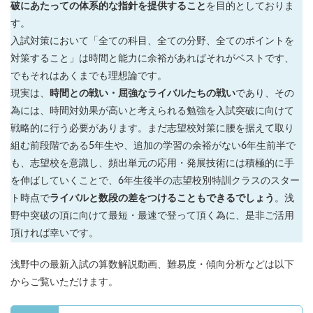
破にあたっての体系的な指針を提供すること
各No(ナンバー)についての話
ケアレスミス
を目的としておりま
す。
SAPIXデイリーチェック
入試対策において「全ての科目、全ての分野、全てのポイントを
SAPIXマンスリー確認/復習テスト
SAPIX組分けテスト
対策すること」は時間と能力に余裕があればそれがベストです、
サピックスオープン
土曜特訓
でもそれはあくまでも理想論です。
早稲アカデミーカリキュラムテスト
四谷大塚週テスト
現実は、
時間との戦い・屈強なライバルたちの戦い
であり、その
為には、時間対効果が高いと考えられる勉強を入試突破に向けて
四谷大塚公開組分けテスト
四谷大塚合不合判定テスト
戦略的に行う必要があります。まだ志望校対策に腰を据えて取り
四谷大塚志望校判定テスト
新学年(1月〜2月)
組む前段階である5年生や、追加の学習の余裕がない6年生前半で
前期(3月〜7月)
夏期(7〜8月)
後期(9月〜11月)
も、志望校を意識し、頻出単元の応用・発展技術には積極的に手
冬期(12月〜1月)
サピックステキスト解説・対策
を伸ばしていくことで、6年生後半の志望校別特訓クラスのスター
予習シリーズテキスト解説・対策
コベツバweb授業
ト時点で
ライバルと数段の差をつけることもできるでしょう
。浅
野中突破の頂に向けて最短・最速で登って頂く為に、是非ご活用
TopGun特訓
コベツバ過去問動画解説
頂ければ幸いです。
コベツバからのお知らせ
抽象化能力
熱量
浅野中の最新入試の算数解説動画、難易度・傾向分析などは以下
検索
からご覧いただけます。