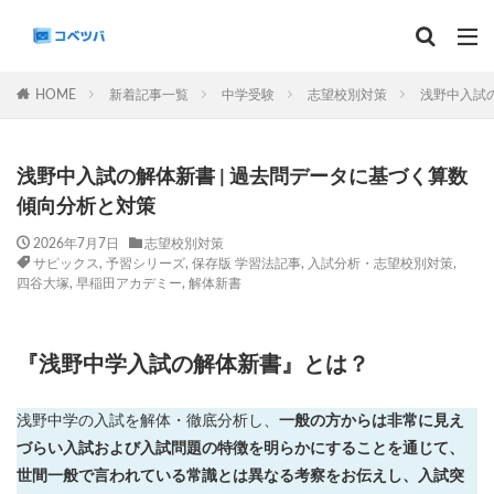
マンスリー
デイリーチェック
組分け
サピックス
HOME
新着記事一覧
中学受験
志望校別対策
浅野中入試の
予習シリーズ
カテゴリー
浅野中入試の解体新書 | 過去問データに基づく算数
傾向分析と対策
2026年7月7日
志望校別対策
サピックス
,
予習シリーズ
,
保存版 学習法記事
,
入試分析・志望校別対策
,
タグ
四谷大塚
,
早稲田アカデミー
,
解体新書
算数
理科
3年生
後期(9月~11月)
サピックス
予習シリーズ
四谷大塚
『浅野中学入試の解体新書』とは？
早稲田アカデミー
英進館
中学受験算数
6年生
5年生
4年生
入試分析・志望校別対策
浅野中学の入試を解体・徹底分析し、
一般の方からは非常に見え
解体新書
保存版 学習法記事
テスト速報
づらい入試および入試問題の特徴を明らかにすることを通じて、
学習相談への回答
コベツバradio（音声コンテンツ）
世間一般で言われている常識とは異なる考察をお伝えし、入試突