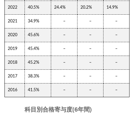
2022
40.5%
24.4%
20.2%
14.9%
2021
34.9%
–
–
–
2020
45.6%
–
–
–
2019
45.4%
–
–
–
2018
45.2%
–
–
–
2017
38.3%
–
–
–
2016
41.5%
–
–
–