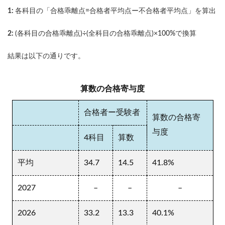
1:
各科目の「合格乖離点=合格者平均点ー不合格者平均点」を算出
2:
(各科目の合格乖離点)÷(全科目の合格乖離点)×100%で換算
結果は以下の通りです。
算数の合格寄与度
合格者ー受験者
算数の合格寄
与度
4科目
算数
平均
34.7
14.5
41.8%
2027
–
–
–
2026
33.2
13.3
40.1%