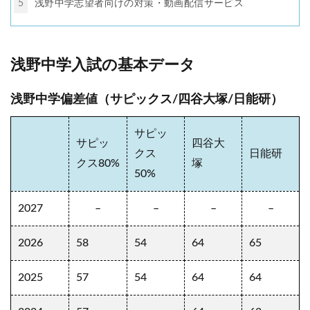
5
浅野中学志望者向けの対策・動画配信サービス
浅野中学入試の基本データ
浅野中学偏差値（サピックス/四谷大塚/日能研）
サピッ
サピッ
四谷大
クス
日能研
クス80%
塚
50%
2027
–
–
–
–
2026
58
54
64
65
2025
57
54
64
64