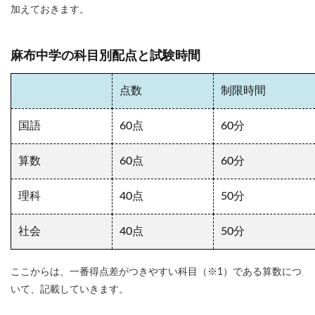
加えておきます。
麻布中学の科目別配点と試験時間
点数
制限時間
国語
60点
60分
算数
60点
60分
理科
40点
50分
社会
40点
50分
ここからは、一番得点差がつきやすい科目（※1）である算数につ
いて、記載していきます。