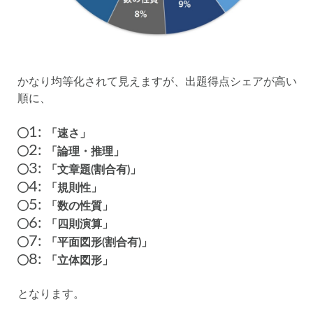
かなり均等化されて見えますが、出題得点シェアが高い
順に、
1:
「速さ」
2:
「論理・推理」
3:
「文章題(割合有)」
4:
「規則性」
5:
「数の性質」
6:
「四則演算」
7:
「平面図形(割合有)」
8:
「立体図形」
となります。