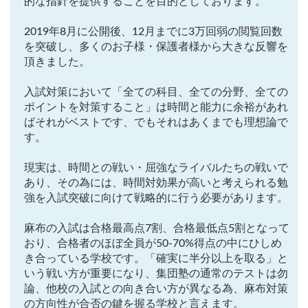
的な指針を提供することを目的としております。
各No(ナンバー)についての話
ケアレスミス
SAPIXデイリーチェック
2019年8月に公開後、12月までに3万回弱の閲覧回数
を突破し、多くのお子様・保護者様から大きな反響を
SAPIXマンスリー確認/復習テスト
SAPIX組分けテスト
頂きました。
サピックスオープン
土曜特訓
早稲アカデミーカリキュラムテスト
四谷大塚週テスト
入試対策において「全ての科目、全ての分野、全ての
ポイントを対策すること」は時間と能力に余裕があれ
四谷大塚公開組分けテスト
四谷大塚合不合判定テスト
ばそれがベストです、でもそれはあくまでも理想論で
四谷大塚志望校判定テスト
新学年(1月〜2月)
す。
前期(3月〜7月)
夏期(7〜8月)
後期(9月〜11月)
現実は、時間との戦い・屈強なライバルたちの戦いで
冬期(12月〜1月)
サピックステキスト解説・対策
あり、その為には、時間対効果が高いと考えられる勉
予習シリーズテキスト解説・対策
コベツバweb授業
強を入試突破に向けて戦略的に行う必要があります。
TopGun特訓
コベツバ過去問動画解説
麻布の入試は合格最高点7割、合格最低点5割となって
コベツバからのお知らせ
抽象化能力
熱量
おり、合格者のほぼ全員が50-70%得点の中にひしめ
き合っている学校です。「確実に半分以上を取る」と
検索
いう戦い方が重要になり、集団塾の通常のテストは勿
論、他校の入試との向き合い方が異なる為、麻布対策
の方向性が合否の鍵を握る学校と言えます。