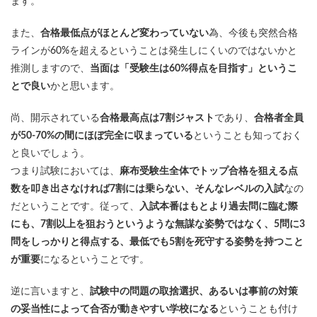
ます。
また、
合格最低点がほとんど変わっていない
為、今後も突然合格
ラインが60%を超えるということは発生しにくいのではないかと
推測しますので、
当面は「受験生は60%得点を目指す」というこ
とで良い
かと思います。
尚、開示されている
合格最高点は7割ジャスト
であり、
合格者全員
が50-70%の間にほぼ完全に収まっている
ということも知っておく
と良いでしょう。
つまり試験においては、
麻布受験生全体でトップ合格を狙える点
数を叩き出さなければ7割には乗らない、そんなレベルの入試
なの
だということです。従って、
入試本番はもとより過去問に臨む際
にも、7割以上を狙おうというような無謀な姿勢ではなく、5問に3
問をしっかりと得点する、最低でも5割を死守する姿勢を持つこと
が重要
になるということです。
逆に言いますと、
試験中の問題の取捨選択、あるいは事前の対策
の妥当性によって合否が動きやすい学校になる
ということも付け