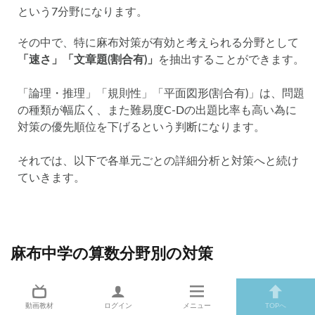
という7分野になります。
その中で、特に麻布対策が有効と考えられる分野として
「速さ」「文章題(割合有)」
を抽出することができます。
「論理・推理」「規則性」「平面図形(割合有)」は、問題
の種類が幅広く、また難易度C-Dの出題比率も高い為に
対策の優先順位を下げるという判断になります。
それでは、以下で各単元ごとの詳細分析と対策へと続け
ていきます。
麻布中学の算数分野別の対策
ここでは、麻布中学対策主要単元のうちの3つ「速さ」「文章題(割
合有)」「数の性質」の詳細と対策について記載させて頂きます。
動画教材
ログイン
メニュー
TOPへ