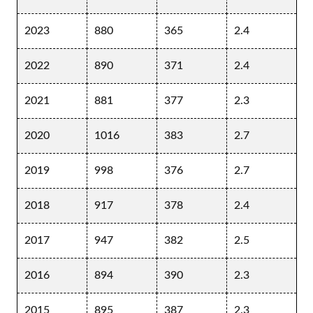
2023
880
365
2.4
2022
890
371
2.4
2021
881
377
2.3
2020
1016
383
2.7
2019
998
376
2.7
2018
917
378
2.4
2017
947
382
2.5
2016
894
390
2.3
2015
895
387
2.3