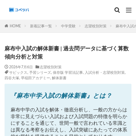
マンスリー
デイリーチェック
組分け
サピックス
HOME
新着記事一覧
中学受験
志望校別対策
麻布中入試の
予習シリーズ
カテゴリー
麻布中入試の解体新書 | 過去問データに基づく算数
傾向分析と対策
2026年7月6日
志望校別対策
サピックス
,
予習シリーズ
,
保存版 学習法記事
,
入試分析・志望校別対策
,
タグ
四谷大塚
,
早稲田アカデミー
,
解体新書
算数
理科
3年生
後期(9月~11月)
サピックス
予習シリーズ
四谷大塚
『麻布中学入試の解体新書』とは？
早稲田アカデミー
英進館
中学受験算数
麻布中学の入試を解体・徹底分析し、一般の方からは
6年生
5年生
4年生
入試分析・志望校別対策
非常に見えづらい入試および入試問題の特徴を明らか
解体新書
保存版 学習法記事
テスト速報
にすることを通じて、世間一般で言われている常識と
は異なる考察をお伝えし、入試突破にあたっての体系
学習相談への回答
コベツバradio（音声コンテンツ）