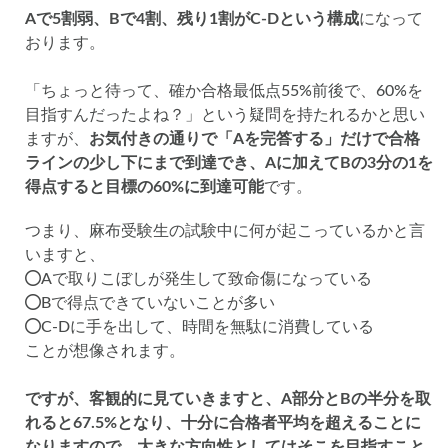
Aで5割弱、Bで4割、残り1割がC-Dという構成
になって
おります。
「ちょっと待って、確か合格最低点55%前後で、60%を
目指すんだったよね？」という疑問を持たれるかと思い
ますが、
お気付きの通りで「Aを完答する」だけで合格
ラインの少し下にまで到達でき、Aに加えてBの3分の1を
得点すると目標の60%に到達可能
です。
つまり、麻布受験生の試験中に何が起こっているかと言
いますと、
Aで取りこぼしが発生して致命傷になっている
Bで得点できていないことが多い
C-Dに手を出して、時間を無駄に消費している
ことが想像されます。
ですが、客観的に見ていきますと、A部分とBの半分を取
れると67.5%となり、十分に合格者平均を超えることに
なりますので、大きな方向性としてはそこを目指すこと