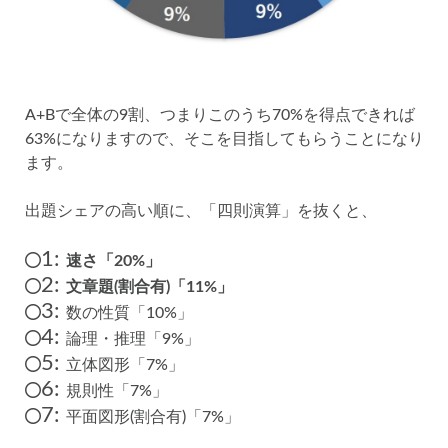
A+Bで全体の9割、つまりこのうち70%を得点できれば
63%になりますので、そこを目指してもらうことになり
ます。
出題シェアの高い順に、「四則演算」を抜くと、
1:
速さ「20%」
2:
文章題(割合有)「11%」
3:
数の性質「10%」
4:
論理・推理「9%」
5:
立体図形「7%」
6:
規則性「7%」
7:
平面図形(割合有)「7%」