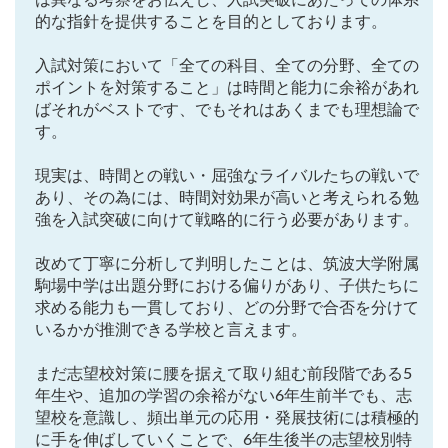
は異なる考察をお伝えし、入試突破にあたっての体系
各No(ナンバー)についての話
ケアレスミス
的な指針を提供することを目的としております。
SAPIXデイリーチェック
入試対策において「全ての科目、全ての分野、全ての
SAPIXマンスリー確認/復習テスト
SAPIX組分けテスト
ポイントを対策すること」は時間と能力に余裕があれ
サピックスオープン
土曜特訓
ばそれがベストです、でもそれはあくまでも理想論で
早稲アカデミーカリキュラムテスト
四谷大塚週テスト
す。
四谷大塚公開組分けテスト
四谷大塚合不合判定テスト
現実は、時間との戦い・屈強なライバルたちの戦いで
四谷大塚志望校判定テスト
新学年(1月〜2月)
あり、その為には、時間対効果が高いと考えられる勉
強を入試突破に向けて戦略的に行う必要があります。
前期(3月〜7月)
夏期(7〜8月)
後期(9月〜11月)
冬期(12月〜1月)
サピックステキスト解説・対策
改めて丁寧に分析して判明したことは、筑波大学附属
予習シリーズテキスト解説・対策
コベツバweb授業
駒場中学は出題分野における偏りがあり、子供たちに
求める能力も一貫しており、どの分野で合否を分けて
TopGun特訓
コベツバ過去問動画解説
いるかが推測できる学校と言えます。
コベツバからのお知らせ
抽象化能力
熱量
まだ志望校対策に腰を据えて取り組む前段階である5
検索
年生や、追加の学習の余裕がない6年生前半でも、志
望校を意識し、頻出単元の応用・発展技術には積極的
に手を伸ばしていくことで、6年生後半の志望校別特