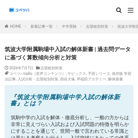
マンスリー
デイリーチェック
組分け
サピックス
HOME
新着記事一覧
中学受験
志望校別対策
筑波大学附
予習シリーズ
カテゴリー
筑波大学附属駒場中入試の解体新書 | 過去問データ
に基づく算数傾向分析と対策
2026年7月7日
志望校別対策
コベツバradio（音声コンテンツ）
,
サピックス
,
予習シリーズ
,
保存版 学習
タグ
法記事
,
入試分析・志望校別対策
,
四谷大塚
,
早稲田アカデミー
,
解体新書
算数
理科
3年生
後期(9月~11月)
サピックス
予習シリーズ
四谷大塚
『筑波大学附属駒場中学入試の解体新
書』とは？
早稲田アカデミー
英進館
中学受験算数
6年生
5年生
4年生
入試分析・志望校別対策
筑駒中学の入試を解体・徹底分析し、一般の方からは
解体新書
保存版 学習法記事
テスト速報
非常に見えづらい入試および入試問題の特徴を明らか
にすることを通じて、世間一般で言われている常識と
学習相談への回答
コベツバradio（音声コンテンツ）