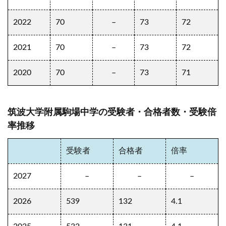
2022
70
–
73
72
2021
70
–
73
72
2020
70
–
73
71
筑波大学附属駒場中学の受験者・合格者数・受験倍
率推移
受験者
合格者
倍率
2027
–
–
–
2026
539
132
4.1