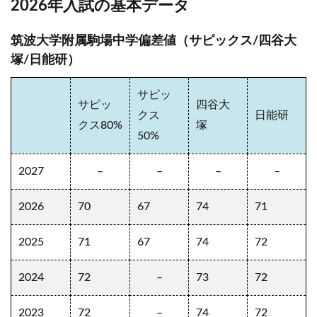
2026年入試の基本データ
筑波大学附属駒場中学偏差値（サピックス/四谷大
塚/日能研）
サピッ
サピッ
四谷大
クス
日能研
クス80%
塚
50%
2027
–
–
–
–
2026
70
67
74
71
2025
71
67
74
72
2024
72
–
73
72
2023
72
–
74
72