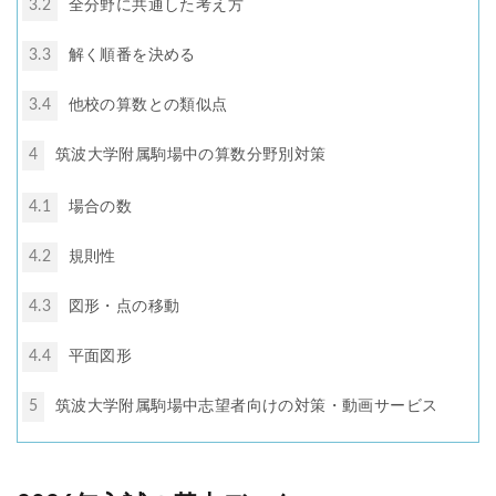
3.2
全分野に共通した考え方
3.3
解く順番を決める
3.4
他校の算数との類似点
4
筑波大学附属駒場中の算数分野別対策
4.1
場合の数
4.2
規則性
4.3
図形・点の移動
4.4
平面図形
5
筑波大学附属駒場中志望者向けの対策・動画サービス