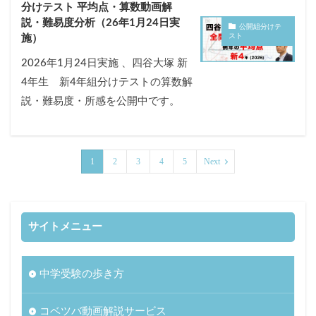
分けテスト 平均点・算数動画解
説・難易度分析（26年1月24日実
公開組分けテ
スト
施）
2026年1月24日実施 、四谷大塚 新
4年生 新4年組分けテストの算数解
説・難易度・所感を公開中です。
1
2
3
4
5
Next
サイトメニュー
中学受験の歩き方
コベツバ動画解説サービス