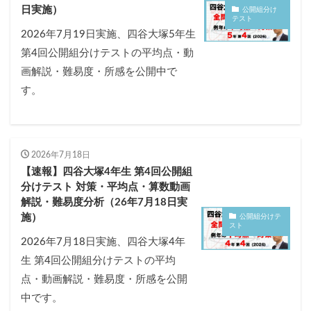
各No(ナンバー)についての話
ケアレスミス
日実施）
公開組分け
テスト
SAPIXデイリーチェック
2026年7月19日実施、四谷大塚5年生
SAPIXマンスリー確認/復習テスト
SAPIX組分けテスト
第4回公開組分けテストの平均点・動
サピックスオープン
土曜特訓
画解説・難易度・所感を公開中で
早稲アカデミーカリキュラムテスト
四谷大塚週テスト
す。
四谷大塚公開組分けテスト
四谷大塚合不合判定テスト
四谷大塚志望校判定テスト
新学年(1月〜2月)
前期(3月〜7月)
夏期(7〜8月)
後期(9月〜11月)
2026年7月18日
【速報】四谷大塚4年生 第4回公開組
冬期(12月〜1月)
サピックステキスト解説・対策
分けテスト 対策・平均点・算数動画
予習シリーズテキスト解説・対策
コベツバweb授業
解説・難易度分析（26年7月18日実
TopGun特訓
コベツバ過去問動画解説
施）
公開組分けテ
スト
コベツバからのお知らせ
抽象化能力
熱量
2026年7月18日実施、四谷大塚4年
生 第4回公開組分けテストの平均
検索
点・動画解説・難易度・所感を公開
中です。