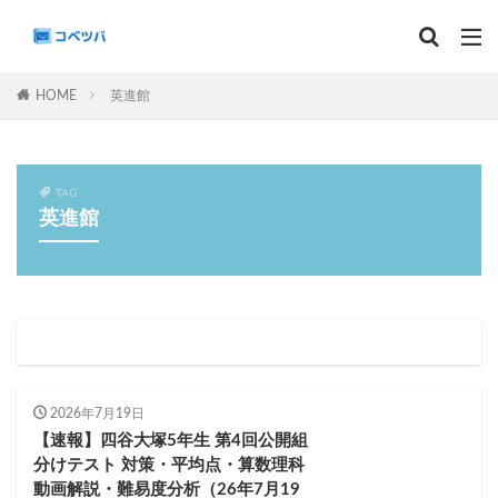
マンスリー
デイリーチェック
組分け
サピックス
HOME
英進館
予習シリーズ
カテゴリー
TAG
英進館
タグ
算数
理科
3年生
後期(9月~11月)
サピックス
予習シリーズ
四谷大塚
早稲田アカデミー
英進館
中学受験算数
6年生
5年生
4年生
入試分析・志望校別対策
2026年7月19日
【速報】四谷大塚5年生 第4回公開組
解体新書
保存版 学習法記事
テスト速報
分けテスト 対策・平均点・算数理科
学習相談への回答
コベツバradio（音声コンテンツ）
動画解説・難易度分析（26年7月19