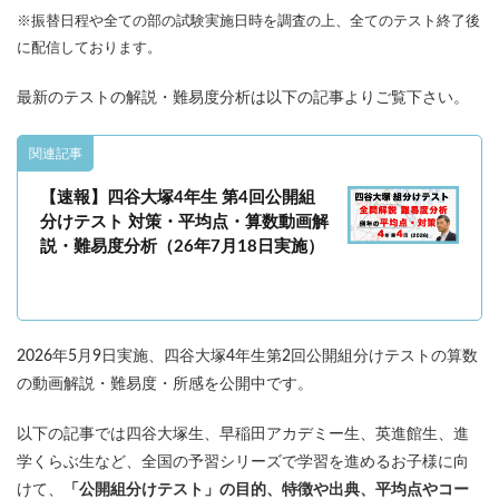
各No(ナンバー)についての話
ケアレスミス
※振替日程や全ての部の試験実施日時を調査の上、全てのテスト終了後
SAPIXデイリーチェック
に配信しております。
SAPIXマンスリー確認/復習テスト
SAPIX組分けテスト
最新のテストの解説・難易度分析は以下の記事よりご覧下さい。
サピックスオープン
土曜特訓
早稲アカデミーカリキュラムテスト
四谷大塚週テスト
関連記事
四谷大塚公開組分けテスト
四谷大塚合不合判定テスト
【速報】四谷大塚4年生 第4回公開組
四谷大塚志望校判定テスト
新学年(1月〜2月)
分けテスト 対策・平均点・算数動画解
前期(3月〜7月)
夏期(7〜8月)
後期(9月〜11月)
説・難易度分析（26年7月18日実施）
冬期(12月〜1月)
サピックステキスト解説・対策
予習シリーズテキスト解説・対策
コベツバweb授業
TopGun特訓
コベツバ過去問動画解説
2026年5月9日実施、四谷大塚4年生第2回公開組分けテストの算数
コベツバからのお知らせ
抽象化能力
熱量
の動画解説・難易度・所感を公開中です。
以下の記事では四谷大塚生、早稲田アカデミー生、英進館生、進
検索
学くらぶ生など、全国の予習シリーズで学習を進めるお子様に向
けて、
「公開組分けテスト」の目的、特徴や出典、平均点やコー