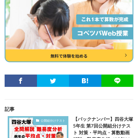
記事
【バックナンバー】四谷大塚
公開組分けテスト
5年生 第7回公開組分けテス
ト 対策・平均点・算数動画