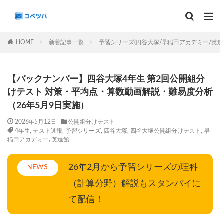
マンスリー
デイリーチェック
組分け
サピックス
HOME
新着記事一覧
予習シリーズ(四谷大塚/早稲田アカデミー/英
予習シリーズ
カテゴリー
【バックナンバー】四谷大塚4年生 第2回公開組分
けテスト 対策・平均点・算数動画解説・難易度分析
（26年5月9日実施）
タグ
2026年5月12日
公開組分けテスト
4年生
,
テスト速報
,
予習シリーズ
,
四谷大塚
,
四谷大塚公開組分けテスト
,
早
算数
理科
3年生
後期(9月~11月)
稲田アカデミー
,
英進館
サピックス
予習シリーズ
四谷大塚
早稲田アカデミー
英進館
中学受験算数
26年2月から予習シリーズの理科
NEWS
6年生
5年生
4年生
入試分析・志望校別対策
（計算分野）解説もスタンバイに
解体新書
保存版 学習法記事
テスト速報
て配信！
学習相談への回答
コベツバradio（音声コンテンツ）