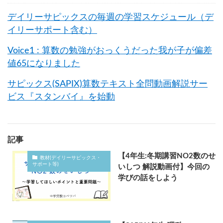
デイリーサピックスの毎週の学習スケジュール（デ
イリーサポート含む）
Voice1 : 算数の勉強がおっくうだった我が子が偏差
値65になりました
サピックス(SAPIX)算数テキスト全問動画解説サー
ビス『スタンバイ』を始動
記事
【4年生:冬期講習NO2数のせ
教材(デイリーサピックス・
サポート等)
いしつ 解説動画付】今回の
学びの話をしよう