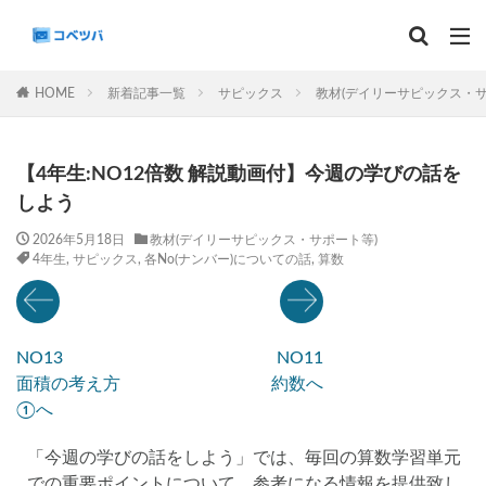
マンスリー
デイリーチェック
組分け
サピックス
HOME
新着記事一覧
サピックス
教材(デイリーサピックス・サ
予習シリーズ
カテゴリー
【4年生:NO12倍数 解説動画付】今週の学びの話を
しよう
2026年5月18日
教材(デイリーサピックス・サポート等)
4年生
,
サピックス
,
各No(ナンバー)についての話
,
算数
タグ
算数
理科
3年生
後期(9月~11月)
サピックス
予習シリーズ
四谷大塚
NO13
NO11
早稲田アカデミー
英進館
中学受験算数
面積の考え方
約数へ
6年生
5年生
4年生
入試分析・志望校別対策
①へ
解体新書
保存版 学習法記事
テスト速報
「今週の学びの話をしよう」では、毎回の算数学習単元
学習相談への回答
コベツバradio（音声コンテンツ）
での重要ポイントについて、参考になる情報を提供致し