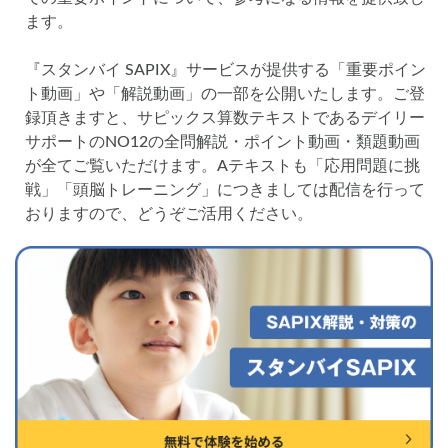
各No(ナンバー)についての話
ケアレスミス
ます。
SAPIXデイリーチェック
『スタンバイ SAPIX』サービスが提供する「重要ポイン
SAPIXマンスリー確認/復習テスト
SAPIX組分けテスト
ト動画」や「解説動画」の一部を公開いたします。ご登
サピックスオープン
土曜特訓
録頂きますと、サピックス算数テキストであるデイリー
早稲アカデミーカリキュラムテスト
四谷大塚週テスト
サポートのNO12の全問解説・ポイント動画・類題動画
四谷大塚公開組分けテスト
四谷大塚合不合判定テスト
が全てご覧いただけます。Aテキストも「応用問題に挑
戦」「頭脳トレーニング」につきましては配信を行って
四谷大塚志望校判定テスト
新学年(1月〜2月)
おりますので、どうぞご活用ください。
前期(3月〜7月)
夏期(7〜8月)
後期(9月〜11月)
冬期(12月〜1月)
サピックステキスト解説・対策
予習シリーズテキスト解説・対策
コベツバweb授業
TopGun特訓
コベツバ過去問動画解説
コベツバからのお知らせ
抽象化能力
熱量
検索