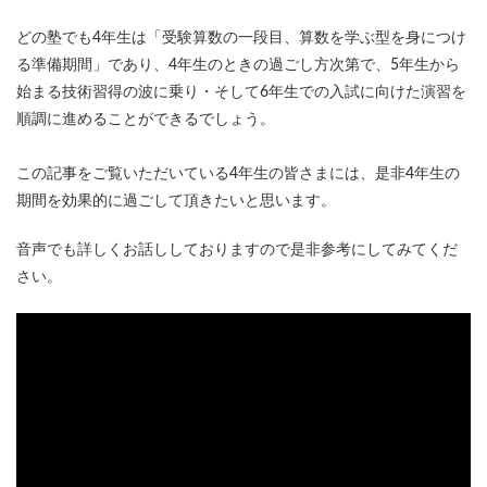
各No(ナンバー)についての話
ケアレスミス
どの塾でも4年生は「受験算数の一段目、算数を学ぶ型を身につけ
SAPIXデイリーチェック
る準備期間」であり、4年生のときの過ごし方次第で、5年生から
SAPIXマンスリー確認/復習テスト
SAPIX組分けテスト
始まる技術習得の波に乗り・そして6年生での入試に向けた演習を
サピックスオープン
土曜特訓
順調に進めることができるでしょう。
早稲アカデミーカリキュラムテスト
四谷大塚週テスト
四谷大塚公開組分けテスト
四谷大塚合不合判定テスト
この記事をご覧いただいている4年生の皆さまには、是非4年生の
期間を効果的に過ごして頂きたいと思います。
四谷大塚志望校判定テスト
新学年(1月〜2月)
前期(3月〜7月)
夏期(7〜8月)
後期(9月〜11月)
音声でも詳しくお話ししておりますので是非参考にしてみてくだ
冬期(12月〜1月)
サピックステキスト解説・対策
さい。
予習シリーズテキスト解説・対策
コベツバweb授業
TopGun特訓
コベツバ過去問動画解説
コベツバからのお知らせ
抽象化能力
熱量
検索