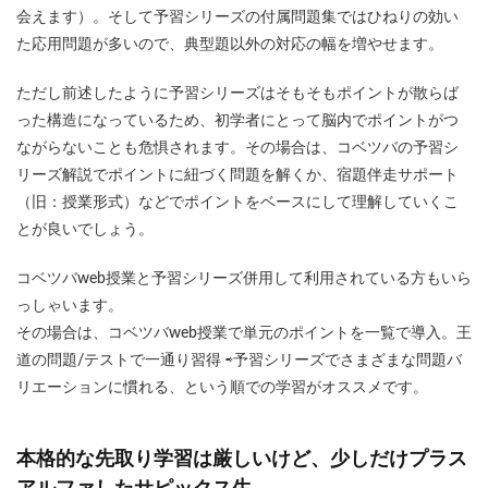
会えます）。そして予習シリーズの付属問題集ではひねりの効い
た応用問題が多いので、典型題以外の対応の幅を増やせます。
ただし前述したように予習シリーズはそもそもポイントが散らば
った構造になっているため、初学者にとって脳内でポイントがつ
ながらないことも危惧されます。その場合は、コベツバの予習シ
リーズ解説でポイントに紐づく問題を解くか、宿題伴走サポート
（旧：授業形式）などでポイントをベースにして理解していくこ
とが良いでしょう。
コベツバweb授業と予習シリーズ併用して利用されている方もいら
っしゃいます。
その場合は、コベツバweb授業で単元のポイントを一覧で導入。王
道の問題/テストで一通り習得 ⇨予習シリーズでさまざまな問題バ
リエーションに慣れる、という順での学習がオススメです。
本格的な先取り学習は厳しいけど、少しだけプラス