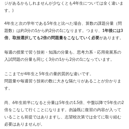
ジがあるかもしれませんが少なくとも4年生については全く違いま
す。)
4年生と次の学年である5年生と比べた場合、算数の課題分量（問
題数）は約3分の1から約2分の1になります。つまり、
1年後には3
倍、取捨選択しても2倍の問題量をこなしていく必要
があります。
毎週の授業で習う技術・知識の分量も、思考力系・応用発展系の
入試問題の分量も同じく3分の1から2分の1になっています。
ここまでが4年生と5年生の量的質的な違いです。
問題量や毎週習う技術の数に大きな隔たりがあることが分かりま
す。
尚、6年生前半になると分量は5年生の1.5倍、中盤以降で5年生の2
倍をこなして行くことになります。勿論既に復習の内容が入って
いることも前提ではありますし、志望校次第では全てに取り組む
必要はありませんが。