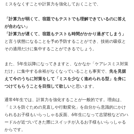
ミスをなくすことや計算力を強化しておくことで、
「計算力が弱くて、宿題でもテストでも理解できているのに答え
が合わない」
「計算力が遅くて、宿題もテストも時間がかかり過ぎてしまう」
と言う状態になることを予め予防することができ、技術の吸収と
その適用だけに集中することができるでしょう。
また、5年生以降になってきますと、なかなか「ケアレスミス対策
だけ」に集中する余裕がなくなっていることも事実で、
先を見据
えて今のうちに対策をして「ミスを少なく進められる型」を身に
つけてもらうことを目指して欲しい
と思います。
通常4年生では、計算力を強化することが一般的です。理由は、
「ミスを防ぐための見直しや行動変化」を自分から意識的にかけ
られるお子様もいらっしゃる反面、6年生になって志望校などのハ
ードルが近づいてきた際にスイッチが入るお子様もいらっしゃる
からです。