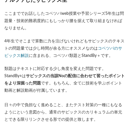
アルファしたサピックス生
ここまででお話ししたコベツバweb授業や予習シリーズ5年生は問
題量・技術的難易度的にもしっかり腰を据えて取り組まなければ
なりません。
4年生でそこまで算数に力を注げないけれどもサピックスのテキス
トの問題量では少し時間が余る方にオススメなのは
コベツバのサ
ピックス解説
に含まれる、コベツバ類題とStandBy＋です。
類題はテキストに対応する少し角度を変えた問題です。
StandBy+は
サピックスの当該Noの配信に合わせて習ったポイント
をより深掘った問題
です。もちろん、全てに技術を学ぶポイント
動画と解説動画が付属しています。
日々の中で負担なく進めること、またテスト対策の一種にもなる
ようにという意図から、通常のサピックスのカリキュラムの単元
とできる限りリンクさせる形での提供と致します。