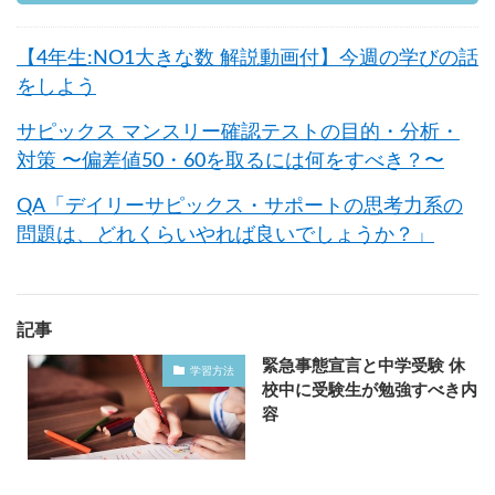
【4年生:NO1大きな数 解説動画付】今週の学びの話
をしよう
サピックス マンスリー確認テストの目的・分析・
対策 〜偏差値50・60を取るには何をすべき？〜
QA「デイリーサピックス・サポートの思考力系の
問題は、どれくらいやれば良いでしょうか？」
記事
緊急事態宣言と中学受験 休
学習方法
校中に受験生が勉強すべき内
容