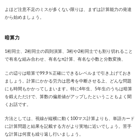
よほど注意不足のミスが多くない限りは、まずは計算能力の発達
から始めましょう。
暗算力
1桁同士、2桁同士の四則演算、3桁や2桁同士でも割り切れること
で有名な組み合わせ、有名なπ計算、有名な小数と分数変換、
この辺りは暗算で99.9％正確にできるレベルまで引き上げておき
ましょう。計算にかかる労力は思考を中断させる上、どんな問題
にも時間もかかってしまいます。特に4年生、5年生のうちは暗算
を鍛えただけで、算数の偏差値がアップしたということもよく聞
くお話です。
方法としては、視線が縦横に動く100マス計算よりも、単語カード
に計算問題と結果を記載する方がより実地に近いでしょう。苦手
な計算は何度も繰り返し行いましょう。