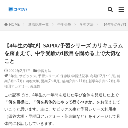
マンスリー
デイリーチェック
組分け
サピックス
HOME
新着記事一覧
中学受験
学習方法
【4年生の学び】
予習シリーズ
カテゴリー
【4年生の学び】SAPIX/予習シリーズ カリキュラム
を踏まえて、中学受験の1段目を固める上で大切な
こと
タグ
2022年2月7日
学習方法
4年生
,
サピックス
,
予習シリーズ
,
保存版 学習法記事
,
冬期(12月〜1月)
,
前
算数
理科
3年生
後期(9月~11月)
期(3月〜7月)
,
四谷大塚
,
夏期(7〜8月)
,
後期(9月〜11月)
,
新学年(1月〜2月)
,
早
稲田アカデミー
,
英進館
サピックス
予習シリーズ
四谷大塚
この記事では、4年生の一年間を通じた学び全体を見通した上で
早稲田アカデミー
英進館
中学受験算数
「何を目標に」「何を具体的にやって行くべきか」
をお伝えして
6年生
5年生
4年生
入試分析・志望校別対策
いこうと思います。主に、サピックス生と予習シリーズ利用生
解体新書
保存版 学習法記事
テスト速報
（四谷大塚・早稲田アカデミー・英進館など）をイメージして具
学習相談への回答
コベツバradio（音声コンテンツ）
体的にお話ししていきます。