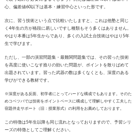
心、偏差値60以下は基本・練習中心といった形です。
次に、習う技術という点で比較いたしますと、これは他塾と同じ
く4年生の方が格段に易しいですし種類もそう多くはありません。
やはり本番は5年生からであり、多くの入試土台技術はやはり5年
生で学びます。
ただし、一部の演習問題集・最難関問題集では、その習った技術
を高度に使いこなす捻りの効いた問題が、ポイントを散りばめて
出題されています。習った武器の数は多くなくとも、深度のある
学びができる教材です。
※深度がある反面、初学者にとってハードな構成でもあります。そのた
めコベツバでは技術をポイントベースに構成して理解しやすく工夫した
宿題伴走サポート（旧：授業形式）の利用をお薦めしております。
この特徴は5年生以降も同じ流れとなっておりますので、予習シリ
ーズの特徴としてご理解ください。