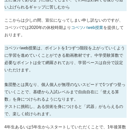
上に優秀であるように感じてしまい、その時は好調でも後から追
い上げられるギャップに苦しむから
ここからは少しの間、宣伝になってしまい申し訳ないのですが、
コベツバでは2020年の休校時期より
コベツバweb授業
を提供して
おります。
コベツバweb授業は、ポイントを1つずつ階段を上がっていくよう
に学習を進めていくことができる動画教材です。中学受験算数で
必要なポイントは全て網羅されており、学習ペースは自分で設定
いただけます。
集団塾とは異なり、個人個人が無理のないスピードで1つずつ登っ
ていくことで、基礎から入試レベルまで自由自在に「使える算
数」を身につけられるようになります。
テストに挑戦し、ある技術を身につけると「武器」がもらえるの
で、楽しく続けられます。
4年生あるいは5年生からスタートしていただくことで、1年後算数