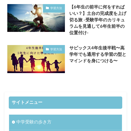
【6年生の前半に何をすれば
学習方法
いい？】土台の完成度を上げ
切る旅 -受験学年のカリキュ
ラムを見通して6年生前半の
位置付け-
サピックス4年生後半戦〜高
学習方法
学年でも通用する学習の型と
マインドを身につける〜
サイトメニュー
中学受験の歩き方