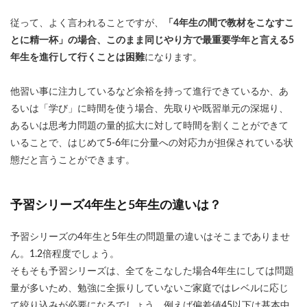
従って、よく言われることですが、
「4年生の間で教材をこなすこ
とに精一杯」の場合、このまま同じやり方で最重要学年と言える5
年生を進行して行くことは困難
になります。
他習い事に注力しているなど余裕を持って進行できているか、あ
るいは「学び」に時間を使う場合、先取りや既習単元の深堀り、
あるいは思考力問題の量的拡大に対して時間を割くことができて
いることで、はじめて5-6年に分量への対応力が担保されている状
態だと言うことができます。
予習シリーズ4年生と5年生の違いは？
予習シリーズの4年生と5年生の問題量の違いはそこまでありませ
ん。1.2倍程度でしょう。
そもそも予習シリーズは、
全てをこなした場合4年生にしては問題
量が多いため、勉強に全振りしていないご家庭ではレベルに応じ
て絞り込みが必要になるでしょう。例えば偏差値45以下は基本中