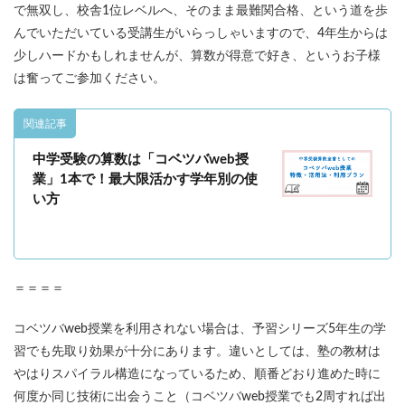
で無双し、校舎1位レベルへ、そのまま最難関合格、という道を歩
んでいただいている受講生がいらっしゃいますので、4年生からは
少しハードかもしれませんが、算数が得意で好き、というお子様
は奮ってご参加ください。
関連記事
中学受験の算数は「コベツバweb授
業」1本で！最大限活かす学年別の使
い方
＝＝＝＝
コベツバweb授業を利用されない場合は、予習シリーズ5年生の学
習でも先取り効果が十分にあります。違いとしては、塾の教材は
やはりスパイラル構造になっているため、順番どおり進めた時に
何度か同じ技術に出会うこと（コベツバweb授業でも2周すれば出