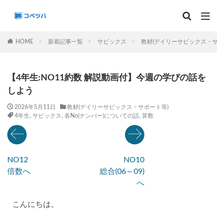
マンスリー
デイリーチェック
組分け
サピックス
HOME
新着記事一覧
サピックス
教材(デイリーサピックス・サ
予習シリーズ
カテゴリー
【4年生:NO11約数 解説動画付】今週の学びの話を
しよう
2026年5月11日
教材(デイリーサピックス・サポート等)
4年生
,
サピックス
,
各No(ナンバー)についての話
,
算数
タグ
算数
理科
3年生
後期(9月~11月)
サピックス
予習シリーズ
四谷大塚
NO12
NO10
早稲田アカデミー
英進館
中学受験算数
倍数へ
総合(06～09)
6年生
5年生
4年生
入試分析・志望校別対策
へ
解体新書
保存版 学習法記事
テスト速報
こんにちは。
学習相談への回答
コベツバradio（音声コンテンツ）