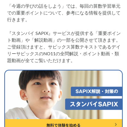
各No(ナンバー)についての話
ケアレスミス
「今週の学びの話をしよう」では、毎回の算数学習単元
SAPIXデイリーチェック
での重要ポイントについて、参考になる情報を提供して
行きます。
SAPIXマンスリー確認/復習テスト
SAPIX組分けテスト
サピックスオープン
土曜特訓
『スタンバイ SAPIX』サービスが提供する「重要ポイン
早稲アカデミーカリキュラムテスト
四谷大塚週テスト
ト動画」や「解説動画」の一部を公開させて頂きます。
四谷大塚公開組分けテスト
四谷大塚合不合判定テスト
ご登録頂けますと、サピックス算数テキストであるデイ
リーサピックスのNO11の全問解説・ポイント動画・類
四谷大塚志望校判定テスト
新学年(1月〜2月)
題動画が全てご覧いただけます。
前期(3月〜7月)
夏期(7〜8月)
後期(9月〜11月)
冬期(12月〜1月)
サピックステキスト解説・対策
予習シリーズテキスト解説・対策
コベツバweb授業
TopGun特訓
コベツバ過去問動画解説
コベツバからのお知らせ
抽象化能力
熱量
検索