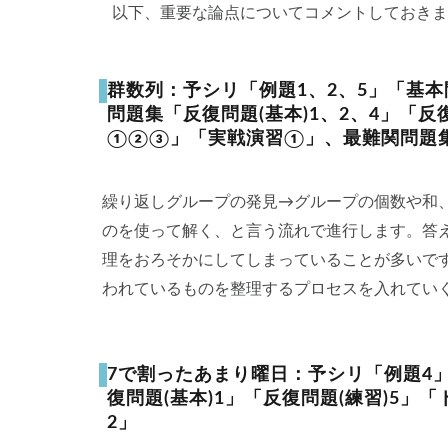
以下、重要な論点についてコメントしておきま
群数列：予シリ「例題1、2、5」「基本
問題集「反復問題(基本)1、2、4」「反
①②③」「実戦演習①」、最難関問題集「応
繰り返しグループの発見→グループの個数や和
のを使って解く、と言う流れで進行します。答
理をおろそかにしてしまっていることが多いで
われているものを整理するプロセスを入れてい
7で割ったあまり曜日：予シリ「例題4
復問題(基本)1」「反復問題(練習)5
2」