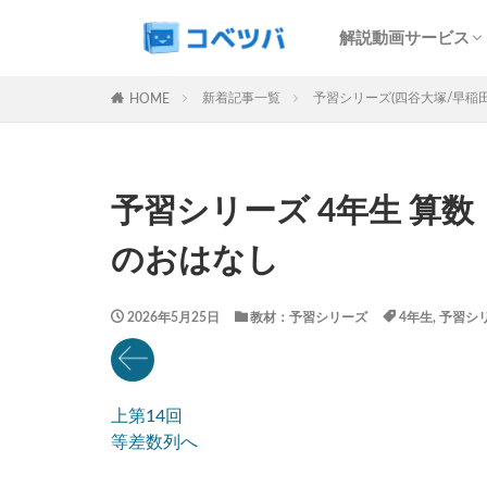
SAPIX解説サービ
予習シリーズ解説
コベツバweb授業
最難関特訓Top Gu
中学受験過去問動
解説動画サービス
マンスリー
デイリー
SAPIX解説サービ
予習シリーズ解説
コベツバweb授業
最難関特訓Top Gu
中学受験過去問動
新着記事一覧
予習シリーズ(四谷大塚/早稲
HOME
カテゴリー
予習シリーズ 4年生 算数
タグ
のおはなし
算数
理科
早稲田アカデミー
2026年5月25日
教材：予習シリーズ
4年生
,
予習シ
解体新書
保
各No(ナンバー)
SAPIX組分けテス
上第14回
四谷大塚週テスト
等差数列へ
新学年(1月〜2月)
サピックステキス