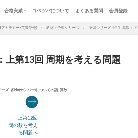
ス
サービス
n特訓
画解説
コベツバの合格実績
合格者からの熱い声
合格実績
コベツバについて
よくある質問
会員登録
チェック
組分け
サピックス
予習シリーズ
ス
サービス
n特訓
画解説
コベツバの合格実績
合格者からの熱い声
田アカデミー/英進館他)
教材：予習シリーズ
予習シリーズ 4年生 算数：
：上第13回 周期を考える問題
3年生
後期(9月~11月)
サピックス
予習シリーズ
四谷大
英進館
中学受験算数
6年生
5年生
4年生
入試分
リーズ
,
各No(ナンバー)についての話
,
算数
存版 学習法記事
テスト速報
学習相談への回答
コベツバradio（
についての話
ケアレスミス
SAPIXデイリーチェック
SAPIXマンス
ト
サピックスオープン
土曜特訓
早稲アカデミーカリキュラムテス
上第12回
四谷大塚公開組分けテスト
四谷大塚合不合判定テスト
四谷大塚志
間の数を考え
前期(3月〜7月)
夏期(7〜8月)
後期(9月〜11月)
冬期(12月〜1月
る問題へ
ト解説・対策
予習シリーズテキスト解説・対策
コベツバweb授業