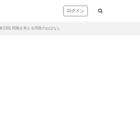
ログイン
上第13回 周期を考える問題のおはなし
塚
析・志望校別対策
音声コンテンツ）
リー確認/復習テスト
ト
望校判定テスト
)
TopGun特訓