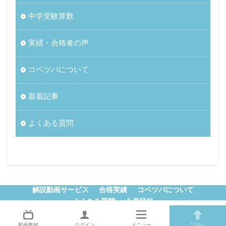
中学受験算数
実績・合格者の声
コベツバについて
新着記事
よくある質問
解説動画サービス
合格実績
コベツバについて
よくある質問
会員登録
© Copyright 2026
中学受験コベツバ
.
動画教材
ログイン
メニュー
TOPへ