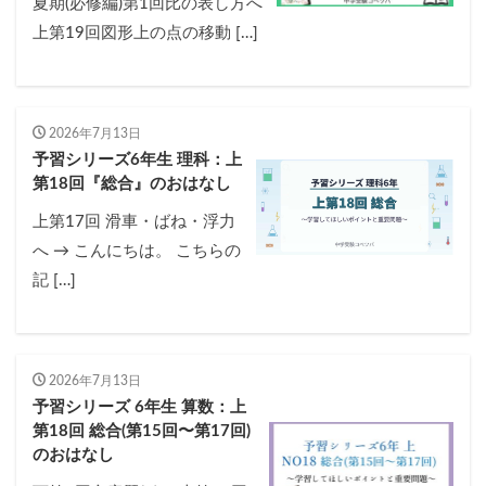
夏期(必修編)第1回比の表し方へ
各No(ナンバー)についての話
ケアレスミス
上第19回図形上の点の移動 […]
SAPIXデイリーチェック
SAPIXマンスリー確認/復習テスト
SAPIX組分けテスト
サピックスオープン
土曜特訓
2026年7月13日
早稲アカデミーカリキュラムテスト
四谷大塚週テスト
予習シリーズ6年生 理科：上
四谷大塚公開組分けテスト
四谷大塚合不合判定テスト
第18回『総合』のおはなし
四谷大塚志望校判定テスト
新学年(1月〜2月)
上第17回 滑車・ばね・浮力
前期(3月〜7月)
夏期(7〜8月)
後期(9月〜11月)
へ → こんにちは。 こちらの
冬期(12月〜1月)
サピックステキスト解説・対策
記 […]
予習シリーズテキスト解説・対策
コベツバweb授業
TopGun特訓
コベツバ過去問動画解説
コベツバからのお知らせ
抽象化能力
熱量
2026年7月13日
予習シリーズ 6年生 算数：上
検索
第18回 総合(第15回〜第17回)
のおはなし