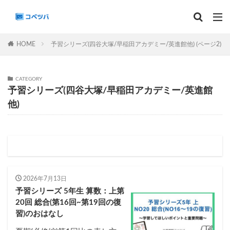
マンスリー
デイリーチェック
組分け
サピックス
HOME
予習シリーズ(四谷大塚/早稲田アカデミー/英進館他) (ページ2)
予習シリーズ
CATEGORY
カテゴリー
予習シリーズ(四谷大塚/早稲田アカデミー/英進館
他)
タグ
算数
理科
3年生
後期(9月~11月)
サピックス
予習シリーズ
四谷大塚
早稲田アカデミー
英進館
中学受験算数
2026年7月13日
6年生
5年生
4年生
入試分析・志望校別対策
予習シリーズ 5年生 算数：上第
20回 総合(第16回~第19回の復
解体新書
保存版 学習法記事
テスト速報
習)のおはなし
学習相談への回答
コベツバradio（音声コンテンツ）