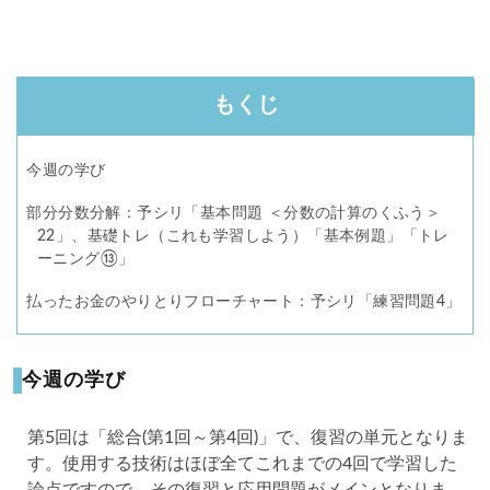
もくじ
今週の学び
部分分数分解：予シリ「基本問題 ＜分数の計算のくふう＞
22」、基礎トレ（これも学習しよう）「基本例題」「トレ
ーニング⑬」
払ったお金のやりとりフローチャート：予シリ「練習問題4」
今週の学び
第5回は「総合(第1回～第4回)」で、復習の単元となりま
す。使用する技術はほぼ全てこれまでの4回で学習した
論点ですので、その復習と応用問題がメインとなりま