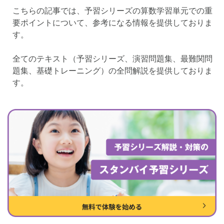
各No(ナンバー)についての話
ケアレスミス
こちらの記事では、予習シリーズの算数学習単元での重
SAPIXデイリーチェック
要ポイントについて、参考になる情報を提供しておりま
す。
SAPIXマンスリー確認/復習テスト
SAPIX組分けテスト
サピックスオープン
土曜特訓
全てのテキスト（予習シリーズ、演習問題集、最難関問
早稲アカデミーカリキュラムテスト
四谷大塚週テスト
題集、基礎トレーニング）の全問解説を提供しておりま
四谷大塚公開組分けテスト
四谷大塚合不合判定テスト
す。
四谷大塚志望校判定テスト
新学年(1月〜2月)
前期(3月〜7月)
夏期(7〜8月)
後期(9月〜11月)
冬期(12月〜1月)
サピックステキスト解説・対策
予習シリーズテキスト解説・対策
コベツバweb授業
TopGun特訓
コベツバ過去問動画解説
コベツバからのお知らせ
抽象化能力
熱量
検索