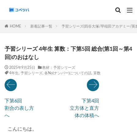
マンスリー
デイリーチェック
組分け
サピックス
HOME
新着記事一覧
予習シリーズ(四谷大塚/早稲田アカデミー/英
予習シリーズ
カテゴリー
予習シリーズ 4年生 算数：下第5回 総合(第1回～第4
回)のおはなし
2025年9月25日
教材：予習シリーズ
4年生
,
予習シリーズ
,
各No(ナンバー)についての話
,
算数
タグ
算数
理科
3年生
後期(9月~11月)
サピックス
予習シリーズ
四谷大塚
下第6回
下第4回
早稲田アカデミー
英進館
中学受験算数
割合の表し方
立方体と直方
6年生
5年生
4年生
入試分析・志望校別対策
へ
体の体積へ
解体新書
保存版 学習法記事
テスト速報
こんにちは。
学習相談への回答
コベツバradio（音声コンテンツ）