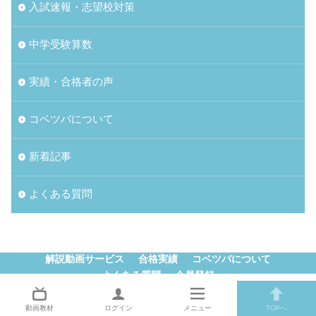
入試速報・志望校対策
中学受験算数
実績・合格者の声
コベツバについて
新着記事
よくある質問
解説動画サービス
合格実績
コベツバについて
よくある質問
会員登録
© Copyright 2026
中学受験コベツバ
.
動画教材
ログイン
メニュー
TOPへ