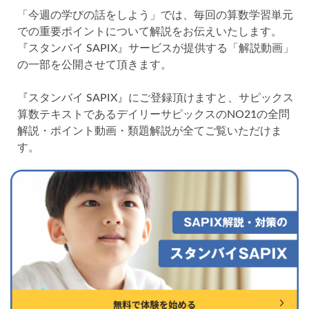
各No(ナンバー)についての話
ケアレスミス
「今週の学びの話をしよう」では、毎回の算数学習単元
SAPIXデイリーチェック
での重要ポイントについて解説をお伝えいたします。
『スタンバイ SAPIX』サービスが提供する「解説動画」
SAPIXマンスリー確認/復習テスト
SAPIX組分けテスト
の一部を公開させて頂きます。
サピックスオープン
土曜特訓
早稲アカデミーカリキュラムテスト
四谷大塚週テスト
『スタンバイ SAPIX』にご登録頂けますと、サピックス
四谷大塚公開組分けテスト
四谷大塚合不合判定テスト
算数テキストであるデイリーサピックスのNO21の全問
解説・ポイント動画・類題解説が全てご覧いただけま
四谷大塚志望校判定テスト
新学年(1月〜2月)
す。
前期(3月〜7月)
夏期(7〜8月)
後期(9月〜11月)
冬期(12月〜1月)
サピックステキスト解説・対策
予習シリーズテキスト解説・対策
コベツバweb授業
TopGun特訓
コベツバ過去問動画解説
コベツバからのお知らせ
抽象化能力
熱量
検索