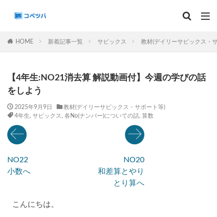
マンスリー
デイリーチェック
組分け
サピックス
HOME
新着記事一覧
サピックス
教材(デイリーサピックス・サ
予習シリーズ
カテゴリー
【4年生:NO21消去算 解説動画付】今週の学びの話
をしよう
2025年9月9日
教材(デイリーサピックス・サポート等)
4年生
,
サピックス
,
各No(ナンバー)についての話
,
算数
タグ
算数
理科
3年生
後期(9月~11月)
サピックス
予習シリーズ
四谷大塚
NO22
NO20
早稲田アカデミー
英進館
中学受験算数
小数へ
和差算とやり
6年生
5年生
4年生
入試分析・志望校別対策
とり算へ
解体新書
保存版 学習法記事
テスト速報
こんにちは。
学習相談への回答
コベツバradio（音声コンテンツ）