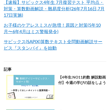
【速報】サピックス4年生 7月復習テスト 平均点・
対策・算数動画解説・難易度分析(26年7月16日,7月
17日実施)
お子様のケアレスミスが急増！原因と対策(5年10
月〜6年4月はミス警報発令)
サピックス(SAPIX)算数テキスト全問動画解説サー
ビス『スタンバイ』を始動
記事
【4年生:NO11約数 解説動画
教材(デイリーサピックス・
サポート等)
付】今週の学びの話をしよう