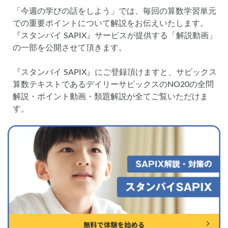
各No(ナンバー)についての話
ケアレスミス
「今週の学びの話をしよう」では、毎回の算数学習単元
SAPIXデイリーチェック
での重要ポイントについて解説をお伝えいたします。
『スタンバイ SAPIX』サービスが提供する「解説動画」
SAPIXマンスリー確認/復習テスト
SAPIX組分けテスト
の一部を公開させて頂きます。
サピックスオープン
土曜特訓
早稲アカデミーカリキュラムテスト
四谷大塚週テスト
『スタンバイ SAPIX』にご登録頂けますと、サピックス
四谷大塚公開組分けテスト
四谷大塚合不合判定テスト
算数テキストであるデイリーサピックスのNO20の全問
解説・ポイント動画・類題解説が全てご覧いただけま
四谷大塚志望校判定テスト
新学年(1月〜2月)
す。
前期(3月〜7月)
夏期(7〜8月)
後期(9月〜11月)
冬期(12月〜1月)
サピックステキスト解説・対策
予習シリーズテキスト解説・対策
コベツバweb授業
TopGun特訓
コベツバ過去問動画解説
コベツバからのお知らせ
抽象化能力
熱量
検索