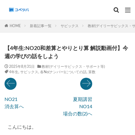
マンスリー
デイリーチェック
組分け
サピックス
HOME
新着記事一覧
サピックス
教材(デイリーサピックス・サ
予習シリーズ
カテゴリー
【4年生:NO20和差算とやりとり算 解説動画付】今
週の学びの話をしよう
2025年8月31日
教材(デイリーサピックス・サポート等)
4年生
,
サピックス
,
各No(ナンバー)についての話
,
算数
タグ
算数
理科
3年生
後期(9月~11月)
サピックス
予習シリーズ
四谷大塚
NO21
夏期講習
早稲田アカデミー
英進館
中学受験算数
消去算へ
NO14
6年生
5年生
4年生
入試分析・志望校別対策
場合の数(2)へ
解体新書
保存版 学習法記事
テスト速報
こんにちは。
学習相談への回答
コベツバradio（音声コンテンツ）