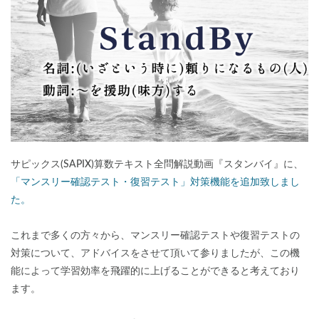
各No(ナンバー)についての話
ケアレスミス
SAPIXデイリーチェック
SAPIXマンスリー確認/復習テスト
SAPIX組分けテスト
サピックスオープン
土曜特訓
早稲アカデミーカリキュラムテスト
四谷大塚週テスト
四谷大塚公開組分けテスト
四谷大塚合不合判定テスト
四谷大塚志望校判定テスト
新学年(1月〜2月)
前期(3月〜7月)
夏期(7〜8月)
後期(9月〜11月)
サピックス(SAPIX)算数テキスト全問解説動画『スタンバイ』に、
冬期(12月〜1月)
サピックステキスト解説・対策
「マンスリー確認テスト・復習テスト」対策機能を追加致しまし
予習シリーズテキスト解説・対策
コベツバweb授業
た。
TopGun特訓
コベツバ過去問動画解説
これまで多くの方々から、マンスリー確認テストや復習テストの
コベツバからのお知らせ
抽象化能力
熱量
対策について、アドバイスをさせて頂いて参りましたが、この機
能によって学習効率を飛躍的に上げることができると考えており
検索
ます。