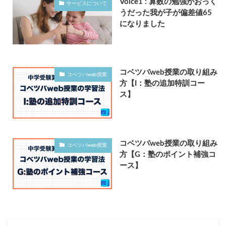
Voice1 : 算数の勉強がおっく
サービスについて
うだった我が子が偏差値65
になりました
コベツバweb授業の取り組み
コベツバweb授業
方【I：塾の追加特訓コー
ス】
コベツバweb授業の取り組み
コベツバweb授業
方【G：塾のポイント補強コ
ース】