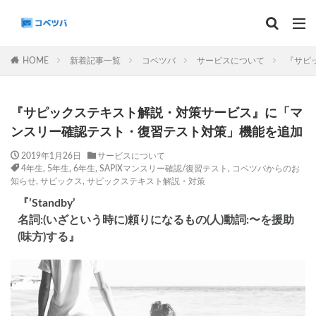
マンスリー
デイリーチェック
組分け
サピックス
HOME
新着記事一覧
コベツバ
サービスについて
『サピ
予習シリーズ
カテゴリー
『サピックステキスト解説・対策サービス』に「マ
ンスリー確認テスト・復習テスト対策」機能を追加
2019年1月26日
サービスについて
4年生
,
5年生
,
6年生
,
SAPIXマンスリー確認/復習テスト
,
コベツバからのお
タグ
知らせ
,
サピックス
,
サピックステキスト解説・対策
算数
理科
3年生
後期(9月~11月)
『’Standby’
サピックス
予習シリーズ
四谷大塚
名詞:(いざという時に)頼りになるもの(人)動詞:〜を援助
(味方)する』
早稲田アカデミー
英進館
中学受験算数
6年生
5年生
4年生
入試分析・志望校別対策
解体新書
保存版 学習法記事
テスト速報
学習相談への回答
コベツバradio（音声コンテンツ）