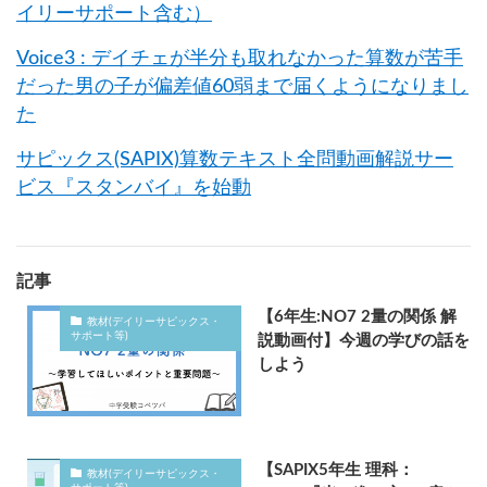
イリーサポート含む）
Voice3 : デイチェが半分も取れなかった算数が苦手
だった男の子が偏差値60弱まで届くようになりまし
た
サピックス(SAPIX)算数テキスト全問動画解説サー
ビス『スタンバイ』を始動
記事
【6年生:NO7 2量の関係 解
教材(デイリーサピックス・
サポート等)
説動画付】今週の学びの話を
しよう
【SAPIX5年生 理科：
教材(デイリーサピックス・