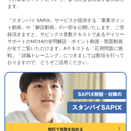
各No(ナンバー)についての話
ケアレスミス
ます。
SAPIXデイリーチェック
『スタンバイ SAPIX』サービスが提供する「重要ポイン
SAPIXマンスリー確認/復習テスト
SAPIX組分けテスト
ト動画」や「解説動画」の一部を公開いたします。ご登
サピックスオープン
土曜特訓
録頂きますと、サピックス算数テキストであるデイリー
早稲アカデミーカリキュラムテスト
四谷大塚週テスト
サポートのNO14の全問解説・ポイント動画・類題動画
四谷大塚公開組分けテスト
四谷大塚合不合判定テスト
が全てご覧いただけます。Aテキストも「応用問題に挑
戦」「頭脳トレーニング」につきましては配信を行って
四谷大塚志望校判定テスト
新学年(1月〜2月)
おりますので、どうぞご活用ください。
前期(3月〜7月)
夏期(7〜8月)
後期(9月〜11月)
冬期(12月〜1月)
サピックステキスト解説・対策
予習シリーズテキスト解説・対策
コベツバweb授業
TopGun特訓
コベツバ過去問動画解説
コベツバからのお知らせ
抽象化能力
熱量
検索