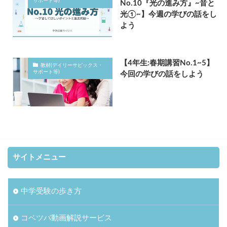
サポート等)
No.10『光の進み方』~音と
光①~】今週の学びの話をし
よう
【4年生:春期講習No.1~5】
教材(デイリーサピックス・
サポート等)
今回の学びの話をしよう
サイトメニュー
中学受験の歩き方
コベツバ動画解説サービス