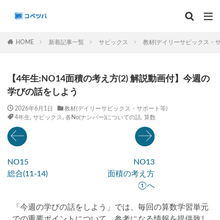
マンスリー
デイリーチェック
組分け
サピックス
HOME
新着記事一覧
サピックス
教材(デイリーサピックス・サ
予習シリーズ
カテゴリー
【4年生:NO14面積の考え方(2) 解説動画付】今週の
学びの話をしよう
2026年6月1日
教材(デイリーサピックス・サポート等)
4年生
,
サピックス
,
各No(ナンバー)についての話
,
算数
タグ
算数
理科
3年生
後期(9月~11月)
サピックス
予習シリーズ
四谷大塚
NO15
NO13
早稲田アカデミー
英進館
中学受験算数
総合(11-14)
面積の考え方
6年生
5年生
4年生
入試分析・志望校別対策
①へ
解体新書
保存版 学習法記事
テスト速報
「今週の学びの話をしよう」では、毎回の算数学習単元
学習相談への回答
コベツバradio（音声コンテンツ）
での重要ポイントについて、参考になる情報を提供致し