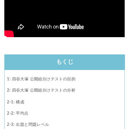
もくじ
1: 四谷大塚 公開組分けテストの目的
2: 四谷大塚 公開組分けテストの分析
2-1: 構成
2.1
2-2: 平均点
2.2
2-3: 出題と問題レベル
2.3