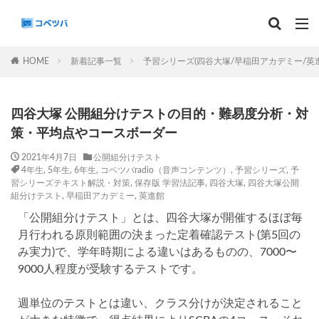
マンスリー
デイリーチェック
組分け
サピックス
HOME
新着記事一覧
予習シリーズ(四谷大塚/早稲田アカデミー/英
予習シリーズ
カテゴリー
四谷大塚 公開組分けテストの目的・難易度分析・対
策・平均点やコースボーダー
2021年4月7日
公開組分けテスト
4年生
,
5年生
,
6年生
,
コベツバradio（音声コンテンツ）
,
予習シリーズ
,
予
タグ
習シリーズテキスト解説・対策
,
保存版 学習法記事
,
四谷大塚
,
四谷大塚公開
組分けテスト
,
早稲田アカデミー
,
英進館
算数
理科
3年生
後期(9月~11月)
「公開組分けテスト」とは、四谷大塚が開催するほぼ毎
サピックス
予習シリーズ
四谷大塚
月行われる原則範囲の決まった定着確認テスト(第5回の
早稲田アカデミー
英進館
中学受験算数
み実力)で、学年時期による違いはあるものの、7000〜
6年生
5年生
4年生
入試分析・志望校別対策
9000人程度が受験するテストです。
解体新書
保存版 学習法記事
テスト速報
週単位のテストとは違い、クラス分けが決定されること
学習相談への回答
コベツバradio（音声コンテンツ）