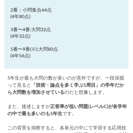
2番：小問集合64点
(4年80点)
3番〜4番:大問32点
(4年32点)
5番〜9番(※):大問80点
(4年56点)
5年生が最も大問の数が多いのが意外ですが、一段深掘
って見ると
「技術・論点を多く学ぶ1周目」の学年だか
ら大問数を増加させている
のだと想像します。
また、後述しますが
正答率が低い問題(レベルC)が各学年
の中で最も多いのも5年生
です。
この背景を洞察すると、各単元の中にて学習する応用技