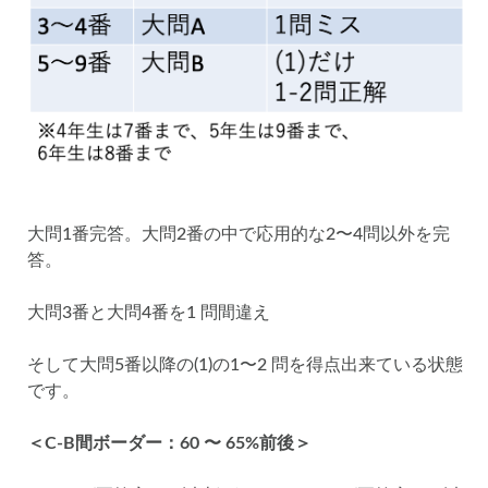
大問1番完答。大問2番の中で応用的な2〜4問以外を完
答。
大問3番と大問4番を1 問間違え
そして大問5番以降の(1)の1〜2 問を得点出来ている状態
です。
＜C-B間ボーダー：60 〜 65%前後＞