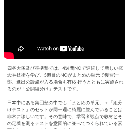
四谷大塚及び準拠塾では、4週間NOで連続して新しい概
念や技術を学び、5週目のNOがまとめの単元で復習(一
部、進出の論点が入る場合も有)を行うとともに実施され
るのが「公開組分け」テストです。
日本中にある集団塾の中でも「まとめの単元」＋「組分
けテスト」のセットが同一週に綺麗に並んでいることは
非常に珍しいです。その意味で、学習者観点で教材とそ
の定着を測るテストを意図的に並べてつくられている素