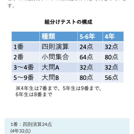
す。
1番：四則演算24点
(4年32点)