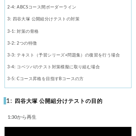
2-4: ABCSコース間ボーダーライン
2.4
3: 四谷大塚 公開組分けテストの対策
3-1: 対策の骨格
3.1
3-2: 2つの特徴
3.2
3-3: テキスト（予習シリーズ+問題集）の復習を行う場合
3.3
3-4: コベツバのテスト対策模擬に取り組む場合
3.4
3-5: Cコース昇格を目指すBコースの方
3.5
1:
四谷大塚 公開組分けテストの目的
1:30から再生