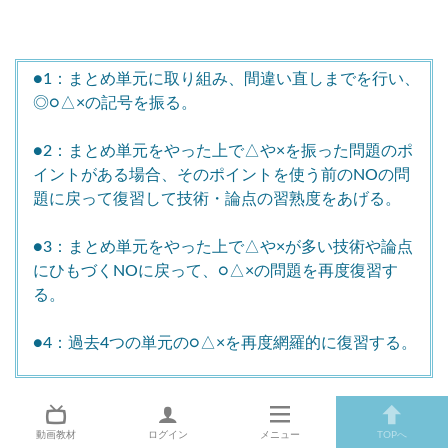
●1：まとめ単元に取り組み、間違い直しまでを行い、
◎○△×の記号を振る。
●2：まとめ単元をやった上で△や×を振った問題のポ
イントがある場合、そのポイントを使う前のNOの問
題に戻って復習して技術・論点の習熟度をあげる。
●3：まとめ単元をやった上で△や×が多い技術や論点
にひもづくNOに戻って、○△×の問題を再度復習す
る。
●4：過去4つの単元の○△×を再度網羅的に復習する。
●2まで出来れば十分に得点向上が期待できると思います
動画教材
ログイン
メニュー
TOPへ
し、●4まで到達することが出来れば今回の組分けに対し