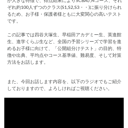
が大きな特徴で、得点結果によりSCBAの4コース、それ
各No(ナンバー)についての話
ケアレスミス
ぞれ約100人ずつのクラス(S1,S2,S3・・)に振り分けられ
SAPIXデイリーチェック
るため、お子様・保護者様ともに大変関心の高いテスト
SAPIXマンスリー確認/復習テスト
SAPIX組分けテスト
です。
サピックスオープン
土曜特訓
この記事では四谷大塚生、早稲田アカデミー生、英進館
早稲アカデミーカリキュラムテスト
四谷大塚週テスト
生、進学くらぶ生など、全国の予習シリーズで学習を進
四谷大塚公開組分けテスト
四谷大塚合不合判定テスト
めるお子様に向けて、「公開組分けテスト」の目的、特
四谷大塚志望校判定テスト
新学年(1月〜2月)
徴や出典、平均点やコース基準値、難易度、そして対策
方法をお話します。
前期(3月〜7月)
夏期(7〜8月)
後期(9月〜11月)
冬期(12月〜1月)
サピックステキスト解説・対策
予習シリーズテキスト解説・対策
コベツバweb授業
また、今回お話します内容を、以下のラジオでもご紹介
しておりますので、よろしければご視聴ください。
TopGun特訓
コベツバ過去問動画解説
コベツバからのお知らせ
抽象化能力
熱量
検索