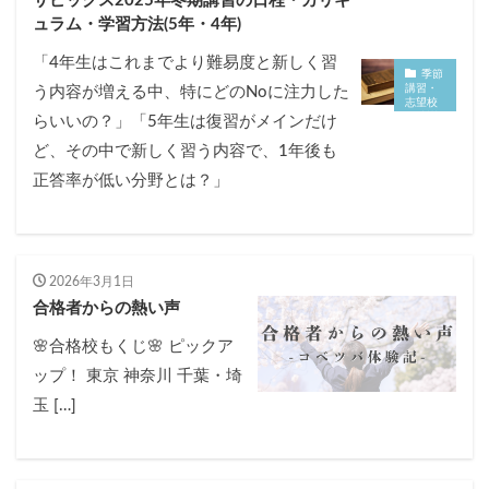
サピックス2025年冬期講習の日程・カリキ
ュラム・学習方法(5年・4年)
「4年生はこれまでより難易度と新しく習
季節
講習・
う内容が増える中、特にどのNoに注力した
志望校
別特訓
らいいの？」「5年生は復習がメインだけ
ど、その中で新しく習う内容で、1年後も
正答率が低い分野とは？」
2026年3月1日
合格者からの熱い声
🌸合格校もくじ🌸 ピックア
ップ！ 東京 神奈川 千葉・埼
玉 […]