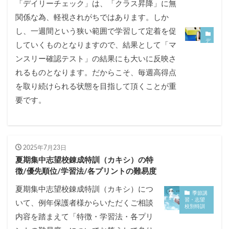
「デイリーチェック」は、「クラス昇降」に無
関係な為、軽視されがちではあります。しか
し、一週間という狭い範囲で学習して定着を促
デ
していくものとなりますので、結果として「マ
イ
リ
ンスリー確認テスト」の結果にも大いに反映さ
ー
チ
れるものとなります。だからこそ、毎週高得点
ェ
ッ
を取り続けられる状態を目指して頂くことが重
ク
要です。
2025年7月23日
夏期集中志望校錬成特訓（カキシ）の特
徴/優先順位/学習法/各プリントの難易度
夏期集中志望校錬成特訓（カキシ）につ
季節講
習・志望
いて、例年保護者様からいただくご相談
校別特訓
内容を踏まえて「特徴・学習法・各プリ