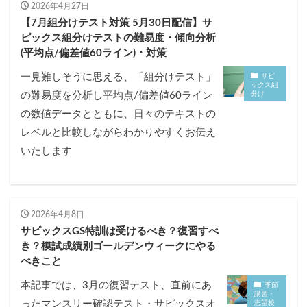
2026年4月27日
【7月組分けテスト対策 5月30日配信】サ
ピックス組分けテストの難易度・傾向分析
(平均点/偏差値60ライン)・対策
一見難しそうに思える、「組分けテスト」
サピ
ックス組
分け
の難易度を分析し平均点/偏差値60ライン
の数値データとともに、日々のテキストの
レベルと比較しながらわかりやすくお伝え
いたします
2026年4月8日
サピックスGS特訓は受けるべき？復習すべ
き？模試成績別ゴールデンウィークにやる
べきこと
本記事では、3月の復習テスト、直前にあ
季節
講習・
ったマンスリー確認テスト・サピックスオ
志望校