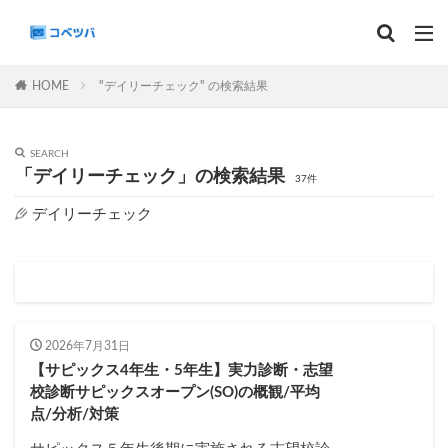
マンスリー
デイリーチェック
組分け
サピックス
HOME
"デイリーチェック" の検索結果
予習シリーズ
SEARCH
カテゴリー
「デイリーチェック」の検索結果
37件
デイリーチェック
タグ
算数
理科
3年生
後期(9月~11月)
サピックス
予習シリーズ
四谷大塚
早稲田アカデミー
英進館
中学受験算数
2026年7月31日
6年生
5年生
4年生
入試分析・志望校別対策
【サピックス4年生・5年生】実力診断・志望
校診断サピックスオープン(SO)の概観/平均
解体新書
保存版 学習法記事
テスト速報
点/分析/対策
学習相談への回答
コベツバradio（音声コンテンツ）