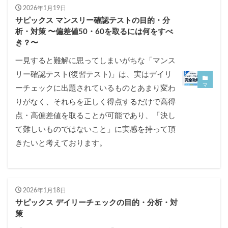
2026年1月19日
サピックス マンスリー確認テストの目的・分
析・対策 〜偏差値50・60を取るには何をすべ
き？〜
一見すると難解に思ってしまいがちな「マンス
リー確認テスト(復習テスト)」は、実はデイリ
マ
ーチェックに出題されているものとあまり変わ
ン
ス
りがなく、それらを正しく得点するだけで高得
リ
ー
点・高偏差値を取ることが可能であり、「決し
確
認
て難しいものではないこと」に実感を持って頂
テ
ス
きたいと考えております。
ト
/
復
習
テ
ス
ト
2026年1月18日
サピックス デイリーチェックの目的・分析・対
策