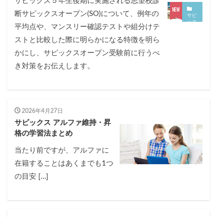
サピックス５年生後期に実施される志望校診
各No(ナンバー)についての話
ケアレスミス
断サピックスオープン(SO)について、例年の
サピ
SAPIXデイリーチェック
ック
平均点や、マンスリー確認テストや組分けテ
スオ
SAPIXマンスリー確認/復習テスト
SAPIX組分けテスト
ープ
ストと比較した際に明らかになる特徴を明ら
ン
サピックスオープン
土曜特訓
かにし、サピックスオープン受験前に行うべ
早稲アカデミーカリキュラムテスト
四谷大塚週テスト
き対策をお伝えします。
四谷大塚公開組分けテスト
四谷大塚合不合判定テスト
四谷大塚志望校判定テスト
新学年(1月〜2月)
前期(3月〜7月)
夏期(7〜8月)
後期(9月〜11月)
2026年4月27日
冬期(12月〜1月)
サピックステキスト解説・対策
サピックス アルファ維持・昇
格の学習法まとめ
予習シリーズテキスト解説・対策
コベツバweb授業
TopGun特訓
コベツバ過去問動画解説
当たり前ですが、アルファに
在籍することはあくまでも1つ
コベツバからのお知らせ
抽象化能力
熱量
の目安 […]
検索