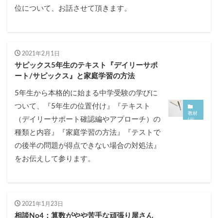
位について、お話させて頂きます。
2021年2月1日
サピックス5年生のテキスト『デイリーサポ
ート/サピックス』と家庭学習の方法
5年生から本格的に始まる中学受験の学びに
ついて、『5年生の位置付け』『テキスト
教材
（デイリーサポート確認編やアプローチ）の
(デ
イリ
種類と内容』『家庭学習の方法』『テストで
ーサ
ピッ
の後半の問題が得点できない場合の対処法』
ク
ス・
サポ
をお伝えして参ります。
ート
等)
2021年1月23日
相談No4：算数がやや苦手な頑張り屋さん