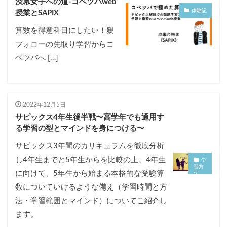
渋幕女子への道-コベツバweb
体験記
授業とSAPIX
算数を得意科目にしたい！親
フォローの先取り学習からコ
ベツバへ […]
2022年12月5日
サピックス4年生後半戦〜高学年でも通用す
る学習の型とマインドを身につける〜
サピックス3年間のカリキュラムを徹底分析
し4年生までと5年生からを比較の上、4年生
学
習方
に向けて、5年生から始まる本格的な受験算
法
数についていけるような備え（学習時間と方
法・学習範囲とマインド）についてご紹介し
ます。