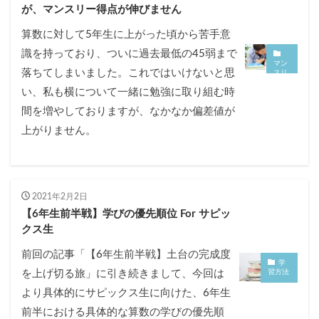
が、マンスリー得点が伸びません
算数に対して5年生に上がった頃から苦手意
識を持っており、ついに過去最低の45弱まで
マン
落ちてしまいました。これではいけないと思
スリ
ー確
い、私も横について一緒に勉強に取り組む時
認テ
ス
間を増やしておりますが、なかなか偏差値が
ト/
復習
テス
上がりません。
ト
2021年2月2日
【6年生前半戦】学びの優先順位 For サピッ
クス生
前回の記事「【6年生前半戦】土台の完成度
学
を上げ切る旅」に引き続きまして、今回は
習方法
より具体的にサピックス生に向けた、6年生
前半における具体的な算数の学びの優先順