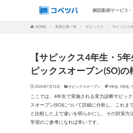
SAPIX解説サービ
予習シリーズ解説
コベツバweb授業
最難関特訓Top Gu
中学受験過去問動
解説動画サービス
マンスリー
デイリー
SAPIX解説サービ
予習シリーズ解説
コベツバweb授業
最難関特訓Top Gu
中学受験過去問動
新着記事一覧
サピックス
サピックス
HOME
カテゴリー
【サピックス4年生・5
タグ
ピックスオープン(SO)の
算数
理科
早稲田アカデミー
2026年7月31日
サピックスオープン
4年生
,
5年生
,
解体新書
保
ここでは、4年生で実施される実力診断サピックス
各No(ナンバー)
スオープン(SO)について詳細に分析し、これ
SAPIX組分けテス
と比較した上で違いを明らかにし、その対策方
四谷大塚週テスト
学習のご参考になれば幸いです。
新学年(1月〜2月)
サピックステキス