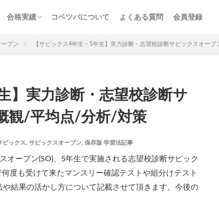
ス
サービス
n特訓
画解説
コベツバの合格実績
合格者からの熱い声
合格実績
コベツバについて
よくある質問
会員登録
チェック
組分け
サピックス
予習シリーズ
ス
サービス
n特訓
画解説
コベツバの合格実績
合格者からの熱い声
オープン
【サピックス4年生・5年生】実力診断・志望校診断サピックスオープン(
年生】実力診断・志望校診断サ
概観/平均点/分析/対策
3年生
後期(9月~11月)
サピックス
予習シリーズ
四谷大
英進館
中学受験算数
6年生
5年生
4年生
入試分
サピックス
,
サピックスオープン
,
保存版 学習法記事
存版 学習法記事
テスト速報
学習相談への回答
コベツバradio（
オープン(SO)、5年生で実施される志望校診断サピック
についての話
ケアレスミス
SAPIXデイリーチェック
SAPIXマンス
まで何度も受けて来たマンスリー確認テストや組分けテスト
ト
サピックスオープン
土曜特訓
早稲アカデミーカリキュラムテス
法や結果の活かし方について記載させて頂きます。今後の
四谷大塚公開組分けテスト
四谷大塚合不合判定テスト
四谷大塚志
前期(3月〜7月)
夏期(7〜8月)
後期(9月〜11月)
冬期(12月〜1月
ト解説・対策
予習シリーズテキスト解説・対策
コベツバweb授業