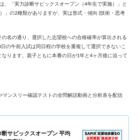
ンは、「実力診断サピックスオープン（4年生で実施）」と
画解説
コベツバからのお知らせ
抽象化能力
熱量
）」の2種類がありますが、実は形式・傾向 (技術・思考
。
検索
その名の通り、選択した志望校への合格確率が算出される
～3日の午前入試は同日程の学校を重複して選択できないこ
なります。親子ともに本番の日が1年と4ヶ月後に迫って
やマンスリー確認テストの全問解説動画と分析表を配信
診断サピックスオープン 平均