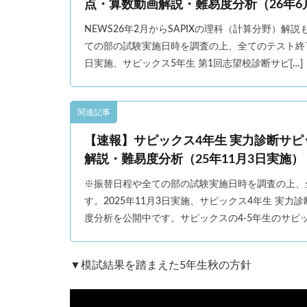
点・算数動画解説・難易度分析（26年6
NEWS26年2月からSAPIXの理科（計算分野）
ての部の試験実施日時を調査の上、全てのテスト終了
日実施、サピックス5年生 第1回志望校診断サピ[…]
関連記事
【速報】サピックス4年生 実力診断サピ
解説・難易度分析（25年11月3日実施）
※振替日程や全ての部の試験実施日時を調査の上、
す。2025年11月3日実施、サピックス4年生 実
度分析を公開中です。サピックスの4-5年生のサピッ
▼模試結果を踏まえた5年生秋の方針