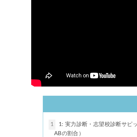
1
1: 実力診断・志望校診断サピ
ABの割合）