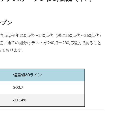
ープン
点は例年210点代〜240点代（稀に250点代～260点代）
点、通常の組分けテストが260点〜280点程度であること
っております。
偏差値60ライン
300.7
60.14%