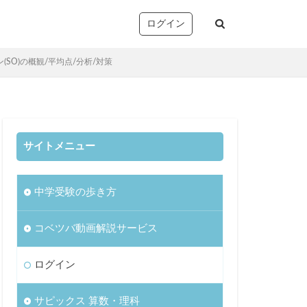
ログイン
SO)の概観/平均点/分析/対策
サイトメニュー
塚
析・志望校別対策
中学受験の歩き方
音声コンテンツ）
リー確認/復習テスト
コベツバ動画解説サービス
ト
望校判定テスト
ログイン
)
サピックス 算数・理科
TopGun特訓