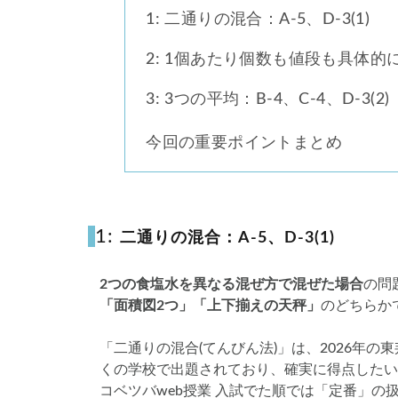
1: 二通りの混合：A-5、D-3(1)
2: 1個あたり個数も値段も具体的
3: 3つの平均：B-4、C-4、D-3(2)
今回の重要ポイントまとめ
3.1
1:
二通りの混合：A-5、D-3(1)
2つの食塩水を異なる混ぜ方で混ぜた場合
の問
「面積図2つ」「上下揃えの天秤」
のどちらか
「二通りの混合(てんびん法)」は、2026年
くの学校で出題されており、確実に得点したい
コベツバweb授業 入試でた順では「定番」の