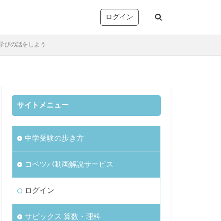
ログイン
回の学びの話をしよう
サイトメニュー
塚
析・志望校別対策
中学受験の歩き方
音声コンテンツ）
リー確認/復習テスト
コベツバ動画解説サービス
ト
望校判定テスト
ログイン
)
サピックス 算数・理科
TopGun特訓