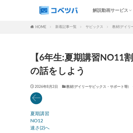
SAPIX解説サービ
予習シリーズ解説
コベツバweb授業
最難関特訓Top Gu
中学受験過去問動
解説動画サービス
マンスリー
デイリー
SAPIX解説サービ
予習シリーズ解説
コベツバweb授業
最難関特訓Top Gu
中学受験過去問動
新着記事一覧
サピックス
教材(デイリ
HOME
カテゴリー
【6年生:夏期講習NO11
タグ
の話をしよう
算数
理科
早稲田アカデミー
2026年8月2日
教材(デイリーサピックス・サポート等)
解体新書
保
各No(ナンバー)
SAPIX組分けテス
夏期講習
四谷大塚週テスト
NO12
新学年(1月〜2月)
速さ(2)へ
サピックステキス