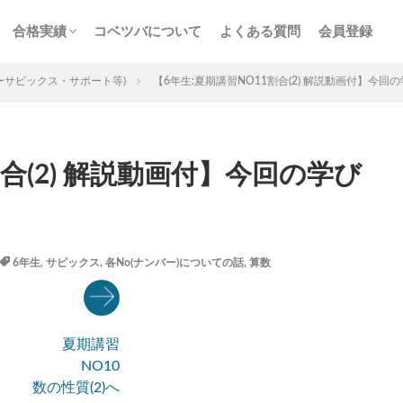
ス
サービス
n特訓
画解説
コベツバの合格実績
合格者からの熱い声
合格実績
コベツバについて
よくある質問
会員登録
チェック
組分け
サピックス
予習シリーズ
ス
サービス
n特訓
画解説
コベツバの合格実績
合格者からの熱い声
ーサピックス・サポート等)
【6年生:夏期講習NO11割合(2) 解説動画付】今
割合(2) 解説動画付】今回の学び
3年生
後期(9月~11月)
サピックス
予習シリーズ
四谷大
英進館
中学受験算数
6年生
5年生
4年生
入試分
6年生
,
サピックス
,
各No(ナンバー)についての話
,
算数
存版 学習法記事
テスト速報
学習相談への回答
コベツバradio（
についての話
ケアレスミス
SAPIXデイリーチェック
SAPIXマンス
ト
サピックスオープン
土曜特訓
早稲アカデミーカリキュラムテス
夏期講習
四谷大塚公開組分けテスト
四谷大塚合不合判定テスト
四谷大塚志
NO10
前期(3月〜7月)
夏期(7〜8月)
後期(9月〜11月)
冬期(12月〜1月
数の性質(2)へ
ト解説・対策
予習シリーズテキスト解説・対策
コベツバweb授業