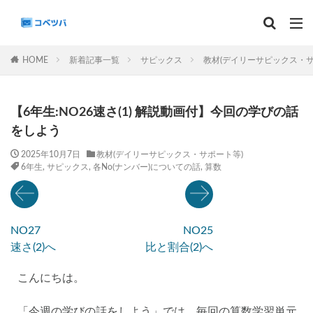
マンスリー
デイリーチェック
組分け
サピックス
HOME
新着記事一覧
サピックス
教材(デイリーサピックス・サ
予習シリーズ
カテゴリー
【6年生:NO26速さ(1) 解説動画付】今回の学びの話
をしよう
2025年10月7日
教材(デイリーサピックス・サポート等)
6年生
,
サピックス
,
各No(ナンバー)についての話
,
算数
タグ
算数
理科
3年生
後期(9月~11月)
サピックス
予習シリーズ
四谷大塚
NO27
NO25
早稲田アカデミー
英進館
中学受験算数
速さ(2)へ
比と割合(2)へ
6年生
5年生
4年生
入試分析・志望校別対策
こんにちは。
解体新書
保存版 学習法記事
テスト速報
学習相談への回答
コベツバradio（音声コンテンツ）
「今週の学びの話をしよう」では、毎回の算数学習単元