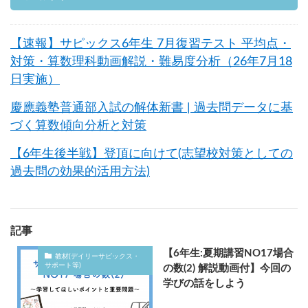
【速報】サピックス6年生 7月復習テスト 平均点・
対策・算数理科動画解説・難易度分析（26年7月18
日実施）
慶應義塾普通部入試の解体新書 | 過去問データに基
づく算数傾向分析と対策
【6年生後半戦】登頂に向けて(志望校対策としての
過去問の効果的活用方法)
記事
【6年生:夏期講習NO17場合
教材(デイリーサピックス・
サポート等)
の数(2) 解説動画付】今回の
学びの話をしよう