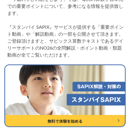
各No(ナンバー)についての話
ケアレスミス
での重要ポイントについて、参考になる情報を提供致し
SAPIXデイリーチェック
ます。
SAPIXマンスリー確認/復習テスト
SAPIX組分けテスト
『スタンバイ SAPIX』サービスが提供する「重要ポイン
サピックスオープン
土曜特訓
ト動画」や「解説動画」の一部を公開させて頂きます。
早稲アカデミーカリキュラムテスト
四谷大塚週テスト
ご登録頂けますと、サピックス算数テキストであるデイ
四谷大塚公開組分けテスト
四谷大塚合不合判定テスト
リーサポートのNO26の全問解説・ポイント動画・類題
動画が全てご覧いただけます。
四谷大塚志望校判定テスト
新学年(1月〜2月)
前期(3月〜7月)
夏期(7〜8月)
後期(9月〜11月)
冬期(12月〜1月)
サピックステキスト解説・対策
予習シリーズテキスト解説・対策
コベツバweb授業
TopGun特訓
コベツバ過去問動画解説
コベツバからのお知らせ
抽象化能力
熱量
検索