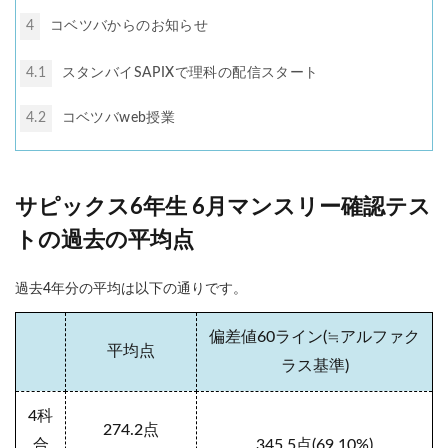
4
コベツバからのお知らせ
4.1
スタンバイSAPIXで理科の配信スタート
4.2
コベツバweb授業
サピックス6年生 6月マンスリー確認テス
トの過去の平均点
過去4年分の平均は以下の通りです。
偏差値60ライン(≒アルファク
平均点
ラス基準)
4科
274.2点
合
345.5点(69.10%)