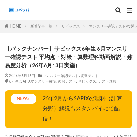
マンスリー
デイリーチェック
組分け
サピックス
HOME
新着記事一覧
サピックス
マンスリー確認テスト/復習
予習シリーズ
カテゴリー
【バックナンバー】サピックス6年生 6月マンスリ
ー確認テスト 平均点・対策・算数理科動画解説・難
易度分析（26年6月13日実施）
タグ
2026年6月16日
マンスリー確認テスト/復習テスト
6年生
,
SAPIXマンスリー確認/復習テスト
,
サピックス
,
テスト速報
算数
理科
3年生
後期(9月~11月)
サピックス
予習シリーズ
四谷大塚
26年2月からSAPIXの理科（計算
NEWS
早稲田アカデミー
英進館
中学受験算数
分野）解説もスタンバイにて配
6年生
5年生
4年生
入試分析・志望校別対策
信！
解体新書
保存版 学習法記事
テスト速報
学習相談への回答
コベツバradio（音声コンテンツ）