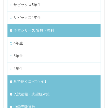
サピックス5年生
サピックス4年生
予習シリーズ 算数・理科
6年生
5年生
4年生
耳で聴くコベツバ
入試速報・志望校対策
中学受験算数