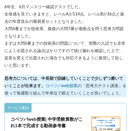
6年生、6月マンスリー確認テストでした。
全体感を見ていきますと、レベルAが114点、レベルBが36点と過
去の年度並みの難易度セットとなりました。
大問6番までが技術系、最後の大問7番が着眼点を問う思考力問題
となりました。
まずは大問6番までの技術系の問題について、実際の入試でも非常
によく出題される論点ばかりですので抜け漏れを確認した上で、
姿形を変えて出題された場合でも対応できるように復習して欲し
いと思います。
思考力については、中長期で訓練していくことで少しずつ磨いて
いくことが出来ます。
コベツバweb授業
の「思考力テスト講座」を
使って毎週取り組んで年単位で鍛えていくことが良いでしょう。
サービス案内
コベツバweb授業| 中学受験算数がこ
れ1本で完成する動画参考書