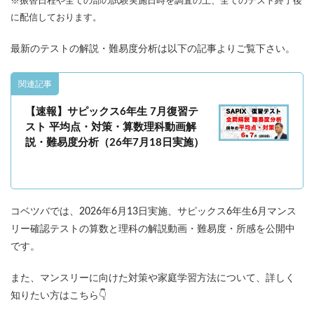
※振替日程や全ての部の試験実施日時を調査の上、全てのテスト終了後
各No(ナンバー)についての話
ケアレスミス
に配信しております。
SAPIXデイリーチェック
SAPIXマンスリー確認/復習テスト
SAPIX組分けテスト
最新のテストの解説・難易度分析は以下の記事よりご覧下さい。
サピックスオープン
土曜特訓
関連記事
早稲アカデミーカリキュラムテスト
四谷大塚週テスト
【速報】サピックス6年生 7月復習テ
四谷大塚公開組分けテスト
四谷大塚合不合判定テスト
スト 平均点・対策・算数理科動画解
四谷大塚志望校判定テスト
新学年(1月〜2月)
説・難易度分析（26年7月18日実施）
前期(3月〜7月)
夏期(7〜8月)
後期(9月〜11月)
冬期(12月〜1月)
サピックステキスト解説・対策
予習シリーズテキスト解説・対策
コベツバweb授業
コベツバでは、2026年6月13日実施、サピックス6年生6月マンス
TopGun特訓
コベツバ過去問動画解説
リー確認テストの算数と理科の解説動画・難易度・所感を公開中
コベツバからのお知らせ
抽象化能力
熱量
です。
検索
また、マンスリーに向けた対策や家庭学習方法について、詳しく
知りたい方はこちら👇️