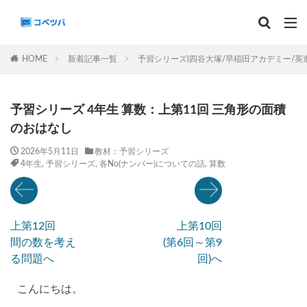
マンスリー
デイリーチェック
組分け
サピックス
HOME
新着記事一覧
予習シリーズ(四谷大塚/早稲田アカデミー/英
予習シリーズ
カテゴリー
予習シリーズ 4年生 算数：上第11回 三角形の面積
のおはなし
2026年5月11日
教材：予習シリーズ
4年生
,
予習シリーズ
,
各No(ナンバー)についての話
,
算数
タグ
算数
理科
3年生
後期(9月~11月)
サピックス
予習シリーズ
四谷大塚
上第12回
上第10回
早稲田アカデミー
英進館
中学受験算数
間の数を考え
(第6回～第9
6年生
5年生
4年生
入試分析・志望校別対策
る問題へ
回)へ
解体新書
保存版 学習法記事
テスト速報
こんにちは。
学習相談への回答
コベツバradio（音声コンテンツ）