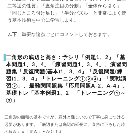
二等辺の性質」「直角注目の分割」「全体から引く」
「同じところ付け足し」「半分パズル」と非常によく使
う基本技術を中心に学習します。
以下、重要な論点ごとにコメントしておきます。
三角形の底辺と高さ：予シリ「例題1、2」「基
本問題1、3、4」「練習問題1、3、4」、演習問
題集「反復問題(基本)1、3、4」「反復問題(練
習)1、3、4」「トレーニング①②③」「実戦演
習②」、最難関問題集「応用問題A-2、A-4」、
基礎トレ「基本例題1、2」「トレーニング①～
③」
三角形の面積の基本ですが、意外と難しいので丁寧に身につける
必要があります。「底辺または底辺の延長に、直角に下ろした時
の長さ」＝「高さ」となります。