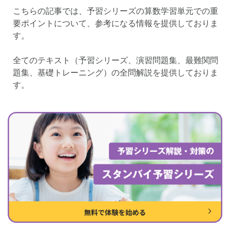
各No(ナンバー)についての話
ケアレスミス
こちらの記事では、予習シリーズの算数学習単元での重
SAPIXデイリーチェック
要ポイントについて、参考になる情報を提供しておりま
す。
SAPIXマンスリー確認/復習テスト
SAPIX組分けテスト
サピックスオープン
土曜特訓
全てのテキスト（予習シリーズ、演習問題集、最難関問
早稲アカデミーカリキュラムテスト
四谷大塚週テスト
題集、基礎トレーニング）の全問解説を提供しておりま
四谷大塚公開組分けテスト
四谷大塚合不合判定テスト
す。
四谷大塚志望校判定テスト
新学年(1月〜2月)
前期(3月〜7月)
夏期(7〜8月)
後期(9月〜11月)
冬期(12月〜1月)
サピックステキスト解説・対策
予習シリーズテキスト解説・対策
コベツバweb授業
TopGun特訓
コベツバ過去問動画解説
コベツバからのお知らせ
抽象化能力
熱量
検索