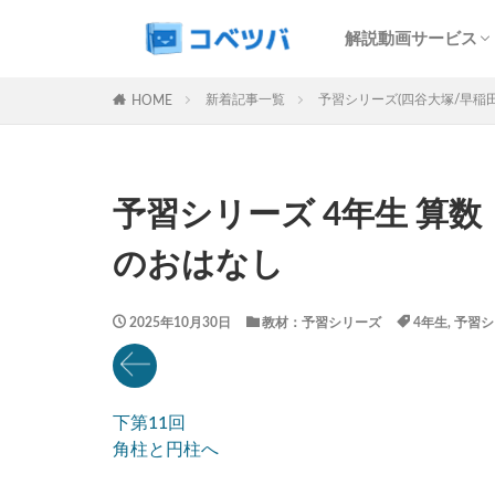
SAPIX解説サービ
予習シリーズ解説
コベツバweb授業
最難関特訓Top Gu
中学受験過去問動
解説動画サービス
マンスリー
デイリー
SAPIX解説サービ
予習シリーズ解説
コベツバweb授業
最難関特訓Top Gu
中学受験過去問動
新着記事一覧
予習シリーズ(四谷大塚/早稲
HOME
カテゴリー
予習シリーズ 4年生 算数：
タグ
のおはなし
算数
理科
早稲田アカデミー
2025年10月30日
教材：予習シリーズ
4年生
,
予習シ
解体新書
保
各No(ナンバー)
SAPIX組分けテス
下第11回
四谷大塚週テスト
角柱と円柱へ
新学年(1月〜2月)
サピックステキス