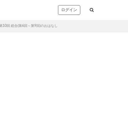
ログイン
第10回 総合(第6回～第9回)のおはなし
塚
析・志望校別対策
音声コンテンツ）
リー確認/復習テスト
ト
望校判定テスト
)
TopGun特訓