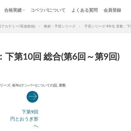
ス
サービス
n特訓
画解説
コベツバの合格実績
合格者からの熱い声
合格実績
コベツバについて
よくある質問
会員登録
チェック
組分け
サピックス
予習シリーズ
ス
サービス
n特訓
画解説
コベツバの合格実績
合格者からの熱い声
田アカデミー/英進館他)
教材：予習シリーズ
予習シリーズ 4年生 算数：下
下第10回 総合(第6回～第9回)
3年生
後期(9月~11月)
サピックス
予習シリーズ
四谷大
英進館
中学受験算数
6年生
5年生
4年生
入試分
リーズ
,
各No(ナンバー)についての話
,
算数
存版 学習法記事
テスト速報
学習相談への回答
コベツバradio（
についての話
ケアレスミス
SAPIXデイリーチェック
SAPIXマンス
ト
サピックスオープン
土曜特訓
早稲アカデミーカリキュラムテス
下第9回
四谷大塚公開組分けテスト
四谷大塚合不合判定テスト
四谷大塚志
円とおうぎ形
前期(3月〜7月)
夏期(7〜8月)
後期(9月〜11月)
冬期(12月〜1月
へ
ト解説・対策
予習シリーズテキスト解説・対策
コベツバweb授業