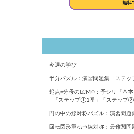
今週の学び
半分パズル：演習問題集「ステップ
起点=分母のLCM○：予シリ「基
「ステップ①1番」「ステップ②
円の中の線対称パズル：演習問題
回転図形重ね→線対称：最難関問