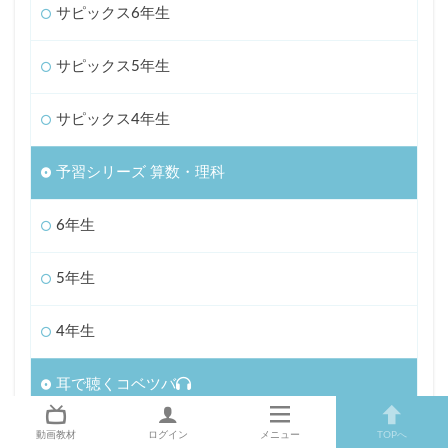
サピックス6年生
サピックス5年生
サピックス4年生
予習シリーズ 算数・理科
6年生
5年生
4年生
耳で聴くコベツバ
動画教材
ログイン
メニュー
TOPへ
入試速報・志望校対策