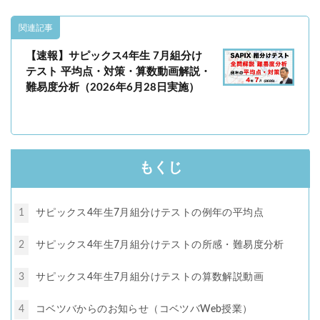
各No(ナンバー)についての話
ケアレスミス
SAPIXデイリーチェック
関連記事
SAPIXマンスリー確認/復習テスト
SAPIX組分けテスト
【速報】サピックス4年生 7月組分け
サピックスオープン
土曜特訓
テスト 平均点・対策・算数動画解説・
難易度分析（2026年6月28日実施）
早稲アカデミーカリキュラムテスト
四谷大塚週テスト
四谷大塚公開組分けテスト
四谷大塚合不合判定テスト
四谷大塚志望校判定テスト
新学年(1月〜2月)
前期(3月〜7月)
夏期(7〜8月)
後期(9月〜11月)
もくじ
冬期(12月〜1月)
サピックステキスト解説・対策
予習シリーズテキスト解説・対策
コベツバweb授業
1
サピックス4年生7月組分けテストの例年の平均点
TopGun特訓
コベツバ過去問動画解説
コベツバからのお知らせ
抽象化能力
熱量
2
サピックス4年生7月組分けテストの所感・難易度分析
3
サピックス4年生7月組分けテストの算数解説動画
検索
4
コベツバからのお知らせ（コベツバWeb授業）