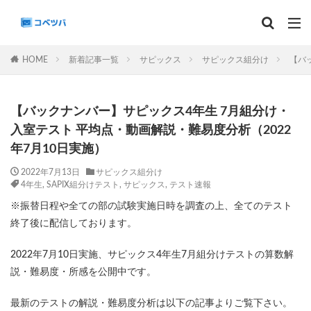
マンスリー
デイリーチェック
組分け
サピックス
HOME
新着記事一覧
サピックス
サピックス組分け
【バ
予習シリーズ
カテゴリー
【バックナンバー】サピックス4年生 7月組分け・
入室テスト 平均点・動画解説・難易度分析（2022
年7月10日実施）
タグ
2022年7月13日
サピックス組分け
4年生
,
SAPIX組分けテスト
,
サピックス
,
テスト速報
算数
理科
3年生
後期(9月~11月)
※振替日程や全ての部の試験実施日時を調査の上、全てのテスト
サピックス
予習シリーズ
四谷大塚
終了後に配信しております。
早稲田アカデミー
英進館
中学受験算数
2022年7月10日実施、サピックス4年生7月組分けテストの算数解
6年生
5年生
4年生
入試分析・志望校別対策
説・難易度・所感を公開中です。
解体新書
保存版 学習法記事
テスト速報
学習相談への回答
コベツバradio（音声コンテンツ）
最新のテストの解説・難易度分析は以下の記事よりご覧下さい。