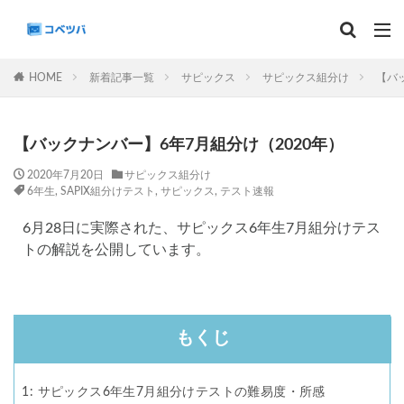
マンスリー
デイリーチェック
組分け
サピックス
HOME
新着記事一覧
サピックス
サピックス組分け
【バ
予習シリーズ
カテゴリー
【バックナンバー】6年7月組分け（2020年）
2020年7月20日
サピックス組分け
6年生
,
SAPIX組分けテスト
,
サピックス
,
テスト速報
タグ
6月28日に実際された、サピックス6年生7月組分けテス
トの解説を公開しています。
算数
理科
3年生
後期(9月~11月)
サピックス
予習シリーズ
四谷大塚
早稲田アカデミー
英進館
中学受験算数
6年生
5年生
4年生
入試分析・志望校別対策
もくじ
解体新書
保存版 学習法記事
テスト速報
学習相談への回答
コベツバradio（音声コンテンツ）
1: サピックス6年生7月組分けテストの難易度・所感