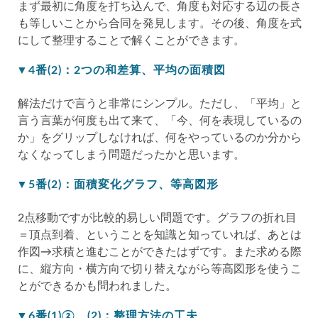
まず最初に角度を打ち込んで、角度も対応する辺の長さ
も等しいことから合同を発見します。その後、角度を式
にして整理することで解くことができます。
▼4番(2)：2つの和差算、平均の面積図
解法だけで言うと非常にシンプル。ただし、「平均」と
言う言葉が何度も出て来て、「今、何を表現しているの
か」をグリップしなければ、何をやっているのか分から
なくなってしまう問題だったかと思います。
▼5番(2)：面積変化グラフ、等高図形
2点移動ですが比較的易しい問題です。グラフの折れ目
＝頂点到着、ということを知識と知っていれば、あとは
作図→求積と進むことができたはずです。また求める際
に、縦方向・横方向で切り替えながら等高図形を使うこ
とができるかも問われました。
▼6番(1)②、(2)：整理方法の工夫