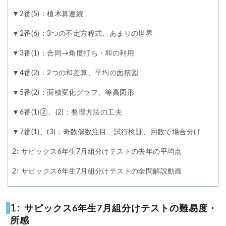
各No(ナンバー)についての話
ケアレスミス
▼2番(5)：植木算連続
1.1
SAPIXデイリーチェック
▼2番(6)：3つの不定方程式、あまりの世界
SAPIXマンスリー確認/復習テスト
SAPIX組分けテスト
1.2
サピックスオープン
土曜特訓
▼3番(1)：合同→角度打ち・和の利用
1.3
早稲アカデミーカリキュラムテスト
四谷大塚週テスト
▼4番(2)：2つの和差算、平均の面積図
1.4
四谷大塚公開組分けテスト
四谷大塚合不合判定テスト
▼5番(2)：面積変化グラフ、等高図形
四谷大塚志望校判定テスト
新学年(1月〜2月)
1.5
前期(3月〜7月)
夏期(7〜8月)
後期(9月〜11月)
▼6番(1)②、(2)：整理方法の工夫
1.6
冬期(12月〜1月)
サピックステキスト解説・対策
▼7番(1)、(3)：奇数偶数注目、試行検証、回数で場合分け
1.7
予習シリーズテキスト解説・対策
コベツバweb授業
2: サピックス6年生7月組分けテストの去年の平均点
TopGun特訓
コベツバ過去問動画解説
コベツバからのお知らせ
抽象化能力
熱量
2: サピックス6年生7月組分けテストの全問解説動画
検索
1:
サピックス6年生7月組分けテストの難易度・
所感