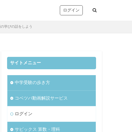
ログイン
今回の学びの話をしよう
サイトメニュー
塚
析・志望校別対策
中学受験の歩き方
音声コンテンツ）
リー確認/復習テスト
コベツバ動画解説サービス
ト
望校判定テスト
ログイン
)
サピックス 算数・理科
TopGun特訓