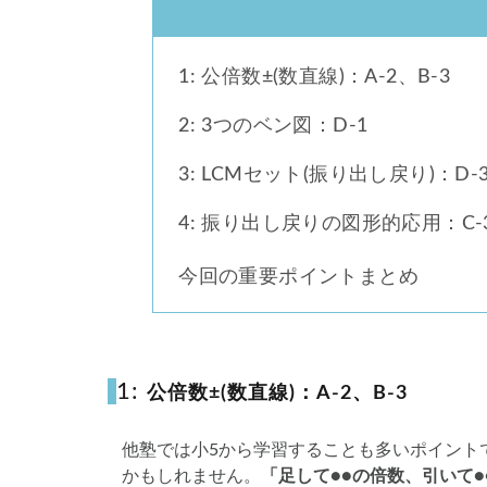
1: 公倍数±(数直線)：A-2、B-3
2: 3つのベン図：D-1
3: LCMセット(振り出し戻り)：D-
4: 振り出し戻りの図形的応用：C-3
今回の重要ポイントまとめ
4.1
1:
公倍数±(数直線)：A-2、B-3
他塾では小5から学習することも多いポイント
かもしれません。
「足して●●の倍数、引いて