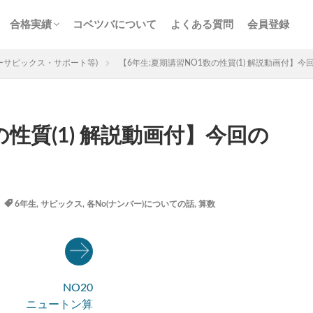
ス
サービス
n特訓
画解説
コベツバの合格実績
合格者からの熱い声
合格実績
コベツバについて
よくある質問
会員登録
チェック
組分け
サピックス
予習シリーズ
ス
サービス
n特訓
画解説
コベツバの合格実績
合格者からの熱い声
ーサピックス・サポート等)
【6年生:夏期講習NO1数の性質(1) 解説動画付】
の性質(1) 解説動画付】今回の
3年生
後期(9月~11月)
サピックス
予習シリーズ
四谷大
英進館
中学受験算数
6年生
5年生
4年生
入試分
6年生
,
サピックス
,
各No(ナンバー)についての話
,
算数
存版 学習法記事
テスト速報
学習相談への回答
コベツバradio（
についての話
ケアレスミス
SAPIXデイリーチェック
SAPIXマンス
ト
サピックスオープン
土曜特訓
早稲アカデミーカリキュラムテス
四谷大塚公開組分けテスト
四谷大塚合不合判定テスト
四谷大塚志
NO20
前期(3月〜7月)
夏期(7〜8月)
後期(9月〜11月)
冬期(12月〜1月
ニュートン算
ト解説・対策
予習シリーズテキスト解説・対策
コベツバweb授業