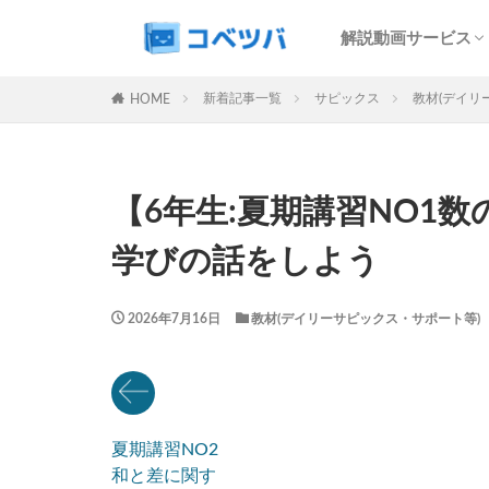
SAPIX解説サービ
予習シリーズ解説
コベツバweb授業
最難関特訓Top Gu
中学受験過去問動
解説動画サービス
マンスリー
デイリー
SAPIX解説サービ
予習シリーズ解説
コベツバweb授業
最難関特訓Top Gu
中学受験過去問動
新着記事一覧
サピックス
教材(デイリ
HOME
カテゴリー
【6年生:夏期講習NO1数
タグ
学びの話をしよう
算数
理科
早稲田アカデミー
2026年7月16日
教材(デイリーサピックス・サポート等)
解体新書
保
各No(ナンバー)
SAPIX組分けテス
四谷大塚週テスト
夏期講習NO2
新学年(1月〜2月)
和と差に関す
サピックステキス