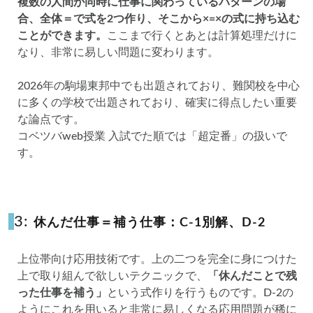
複数の人間が同時に仕事に関わっているパターンの場
合、全体＝で式を2つ作り、そこから×=×の式に持ち込む
ことができます。
ここまで行くとあとは計算処理だけに
なり、非常に易しい問題に変わります。
2026年の駒場東邦中でも出題されており、難関校を中心
に多くの学校で出題されており、確実に得点したい重要
な論点です。
コベツバweb授業 入試でた順では「超定番」の扱いで
す。
3:
休んだ仕事＝補う仕事：C-1別解、D-2
上位帯向け応用技術です。上の二つを完全に身につけた
上で取り組んで欲しいテクニックで、
「休んだことで残
った仕事を補う」
という式作りを行うものです。D-2の
ようにこれを用いると非常に易しくなる応用問題が稀に