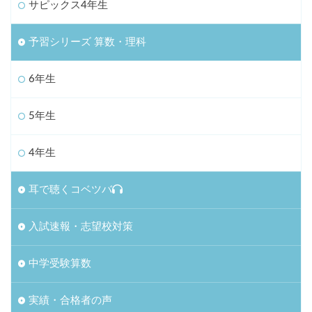
サピックス4年生
予習シリーズ 算数・理科
6年生
5年生
4年生
耳で聴くコベツバ
入試速報・志望校対策
中学受験算数
実績・合格者の声