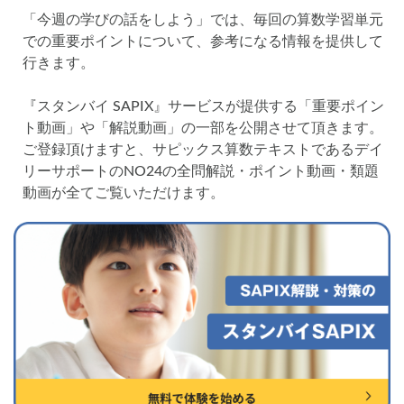
各No(ナンバー)についての話
ケアレスミス
「今週の学びの話をしよう」では、毎回の算数学習単元
SAPIXデイリーチェック
での重要ポイントについて、参考になる情報を提供して
行きます。
SAPIXマンスリー確認/復習テスト
SAPIX組分けテスト
サピックスオープン
土曜特訓
『スタンバイ SAPIX』サービスが提供する「重要ポイン
早稲アカデミーカリキュラムテスト
四谷大塚週テスト
ト動画」や「解説動画」の一部を公開させて頂きます。
四谷大塚公開組分けテスト
四谷大塚合不合判定テスト
ご登録頂けますと、サピックス算数テキストであるデイ
リーサポートのNO24の全問解説・ポイント動画・類題
四谷大塚志望校判定テスト
新学年(1月〜2月)
動画が全てご覧いただけます。
前期(3月〜7月)
夏期(7〜8月)
後期(9月〜11月)
冬期(12月〜1月)
サピックステキスト解説・対策
予習シリーズテキスト解説・対策
コベツバweb授業
TopGun特訓
コベツバ過去問動画解説
コベツバからのお知らせ
抽象化能力
熱量
検索