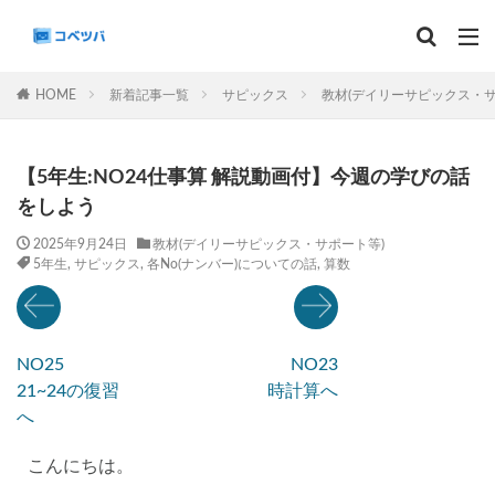
マンスリー
デイリーチェック
組分け
サピックス
HOME
新着記事一覧
サピックス
教材(デイリーサピックス・サ
予習シリーズ
カテゴリー
【5年生:NO24仕事算 解説動画付】今週の学びの話
をしよう
2025年9月24日
教材(デイリーサピックス・サポート等)
5年生
,
サピックス
,
各No(ナンバー)についての話
,
算数
タグ
算数
理科
3年生
後期(9月~11月)
サピックス
予習シリーズ
四谷大塚
NO25
NO23
早稲田アカデミー
英進館
中学受験算数
21~24の復習
時計算へ
6年生
5年生
4年生
入試分析・志望校別対策
へ
解体新書
保存版 学習法記事
テスト速報
こんにちは。
学習相談への回答
コベツバradio（音声コンテンツ）