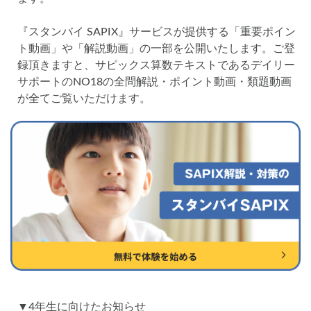
各No(ナンバー)についての話
ケアレスミス
SAPIXデイリーチェック
『スタンバイ SAPIX』サービスが提供する「重要ポイン
ト動画」や「解説動画」の一部を公開いたします。ご登
SAPIXマンスリー確認/復習テスト
SAPIX組分けテスト
録頂きますと、サピックス算数テキストであるデイリー
サピックスオープン
土曜特訓
サポートのNO18の全問解説・ポイント動画・類題動画
早稲アカデミーカリキュラムテスト
四谷大塚週テスト
が全てご覧いただけます。
四谷大塚公開組分けテスト
四谷大塚合不合判定テスト
四谷大塚志望校判定テスト
新学年(1月〜2月)
前期(3月〜7月)
夏期(7〜8月)
後期(9月〜11月)
冬期(12月〜1月)
サピックステキスト解説・対策
予習シリーズテキスト解説・対策
コベツバweb授業
TopGun特訓
コベツバ過去問動画解説
コベツバからのお知らせ
抽象化能力
熱量
検索
▼4年生に向けたお知らせ