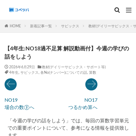
マンスリー
デイリーチェック
組分け
サピックス
HOME
新着記事一覧
サピックス
教材(デイリーサピックス・サ
予習シリーズ
カテゴリー
【4年生:NO18過不足算 解説動画付】今週の学びの
話をしよう
2026年6月29日
教材(デイリーサピックス・サポート等)
4年生
,
サピックス
,
各No(ナンバー)についての話
,
算数
タグ
算数
理科
3年生
後期(9月~11月)
サピックス
予習シリーズ
四谷大塚
NO19
NO17
早稲田アカデミー
英進館
中学受験算数
場合の数②へ
つるかめ算へ
6年生
5年生
4年生
入試分析・志望校別対策
「今週の学びの話をしよう」では、毎回の算数学習単元
解体新書
保存版 学習法記事
テスト速報
での重要ポイントについて、参考になる情報を提供致し
学習相談への回答
コベツバradio（音声コンテンツ）
ます。