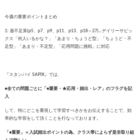
今週の重要ポイントまとめ
1: 過不足算(p5、p7、p9、p11、p13、p18～27)…デイリーサピッ
クス「何人いるかな？」「あまり・ちょうど型」「ちょうど・不
足型」「あまり・不足型」「応用問題に挑戦」に対応
『スタンバイ SAPIX』では、
●全ての問題ごとに「●重要・★応用・頻出・レア」のフラグを記
入
して、特にどこを重視して学習すべきかをお伝えすることで、効
率的な学習をして頂くことを行なっております。
「●重要」＝入試頻出ポイントの為、クラス帯によらず是非取り組