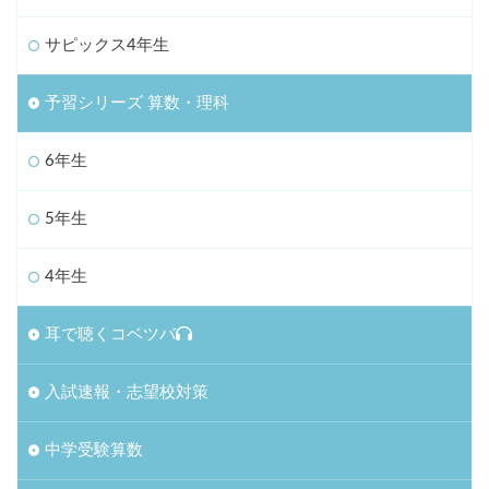
サピックス4年生
予習シリーズ 算数・理科
6年生
5年生
4年生
耳で聴くコベツバ
入試速報・志望校対策
中学受験算数