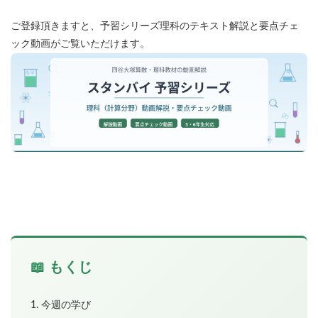
各No(ナンバー)についての話
ケアレスミス
ご登録頂きますと、予習シリーズ理科のテキスト解説と要点チェ
SAPIXデイリーチェック
ック動画がご覧いただけます。
SAPIXマンスリー確認/復習テスト
SAPIX組分けテスト
サピックスオープン
土曜特訓
早稲アカデミーカリキュラムテスト
四谷大塚週テスト
四谷大塚公開組分けテスト
四谷大塚合不合判定テスト
四谷大塚志望校判定テスト
新学年(1月〜2月)
前期(3月〜7月)
夏期(7〜8月)
後期(9月〜11月)
冬期(12月〜1月)
サピックステキスト解説・対策
予習シリーズテキスト解説・対策
コベツバweb授業
TopGun特訓
コベツバ過去問動画解説
コベツバからのお知らせ
抽象化能力
熱量
📖 もくじ
検索
1. 今週の学び