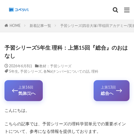
マンスリー
デイリーチェック
組分け
サピックス
HOME
新着記事一覧
予習シリーズ(四谷大塚/早稲田アカデミー/英
予習シリーズ
カテゴリー
予習シリーズ5年生 理科：上第15回『総合』のおは
なし
2026年6月8日
教材：予習シリーズ
5年生
,
予習シリーズ
,
各No(ナンバー)についての話
,
理科
タグ
算数
理科
3年生
後期(9月~11月)
上第16回
上第13回
←
→
サピックス
予習シリーズ
四谷大塚
気体(1)へ
総合へ
早稲田アカデミー
英進館
中学受験算数
6年生
5年生
4年生
入試分析・志望校別対策
こんにちは。
解体新書
保存版 学習法記事
テスト速報
こちらの記事では、予習シリーズの理科学習単元での重要ポイン
学習相談への回答
コベツバradio（音声コンテンツ）
トについて、参考になる情報を提供しております。