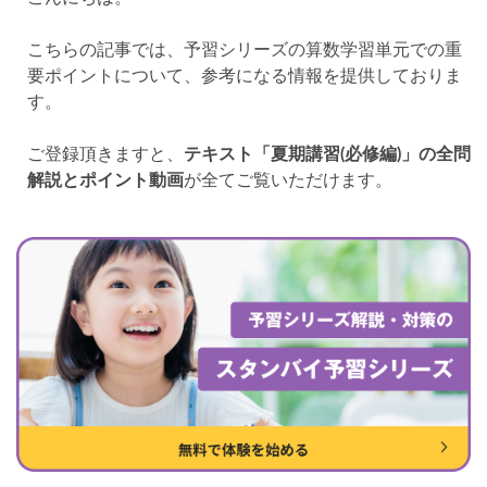
各No(ナンバー)についての話
ケアレスミス
SAPIXデイリーチェック
こちらの記事では、予習シリーズの算数学習単元での重
要ポイントについて、参考になる情報を提供しておりま
SAPIXマンスリー確認/復習テスト
SAPIX組分けテスト
す。
サピックスオープン
土曜特訓
早稲アカデミーカリキュラムテスト
四谷大塚週テスト
ご登録頂きますと、
テキスト「夏期講習(必修編)」の全問
四谷大塚公開組分けテスト
四谷大塚合不合判定テスト
解説とポイント動画
が全てご覧いただけます。
四谷大塚志望校判定テスト
新学年(1月〜2月)
前期(3月〜7月)
夏期(7〜8月)
後期(9月〜11月)
冬期(12月〜1月)
サピックステキスト解説・対策
予習シリーズテキスト解説・対策
コベツバweb授業
TopGun特訓
コベツバ過去問動画解説
コベツバからのお知らせ
抽象化能力
熱量
検索