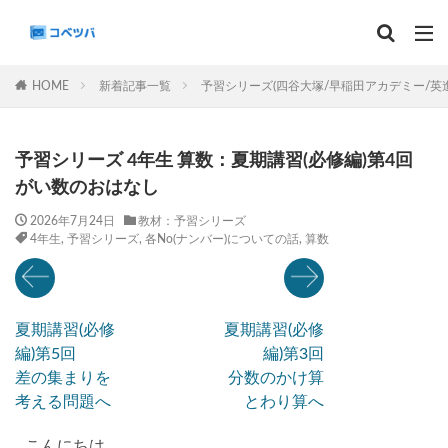
マンスリー
デイリーチェック
組分け
サピックス
HOME
新着記事一覧
予習シリーズ(四谷大塚/早稲田アカデミー/英
予習シリーズ
カテゴリー
予習シリーズ 4年生 算数：夏期講習(必修編)第4回
がい数のおはなし
2026年7月24日
教材：予習シリーズ
4年生
,
予習シリーズ
,
各No(ナンバー)についての話
,
算数
タグ
算数
理科
3年生
後期(9月~11月)
サピックス
予習シリーズ
四谷大塚
夏期講習(必修
夏期講習(必修
早稲田アカデミー
英進館
中学受験算数
編)第5回
編)第3回
6年生
5年生
4年生
入試分析・志望校別対策
差の集まりを
分数のかけ算
解体新書
保存版 学習法記事
テスト速報
考える問題へ
とわり算へ
学習相談への回答
コベツバradio（音声コンテンツ）
こんにちは。