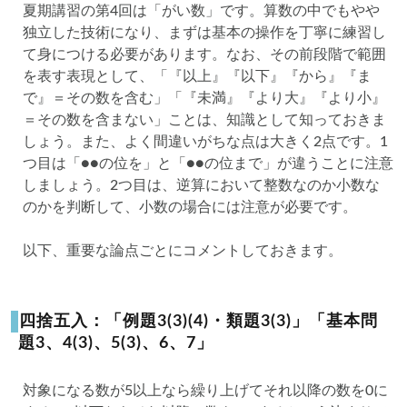
夏期講習の第4回は「がい数」です。算数の中でもやや
独立した技術になり、まずは基本の操作を丁寧に練習し
て身につける必要があります。なお、その前段階で範囲
を表す表現として、「『以上』『以下』『から』『ま
で』＝その数を含む」「『未満』『より大』『より小』
＝その数を含まない」ことは、知識として知っておきま
しょう。また、よく間違いがちな点は大きく2点です。1
つ目は「●●の位を」と「●●の位まで」が違うことに注意
しましょう。2つ目は、逆算において整数なのか小数な
のかを判断して、小数の場合には注意が必要です。
以下、重要な論点ごとにコメントしておきます。
️四捨五入：「例題3(3)(4)・類題3(3)」「基本問
題3、4(3)、5(3)、6、7」
対象になる数が5以上なら繰り上げてそれ以降の数を0に