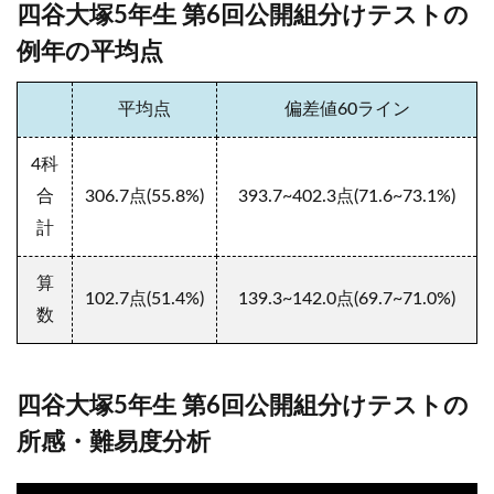
四谷大塚5年生 第6回公開組分けテストの
例年の平均点
平均点
偏差値60ライン
4科
合
306.7
点(
55.8%
)
393.7~402.3
点(71.6
~73.1%
)
計
算
102.7
点(51.4
%
)
139.3~142.0
点(69.7
~71.0
%
)
数
四谷大塚5年生 第6回公開組分けテストの
所感・難易度分析