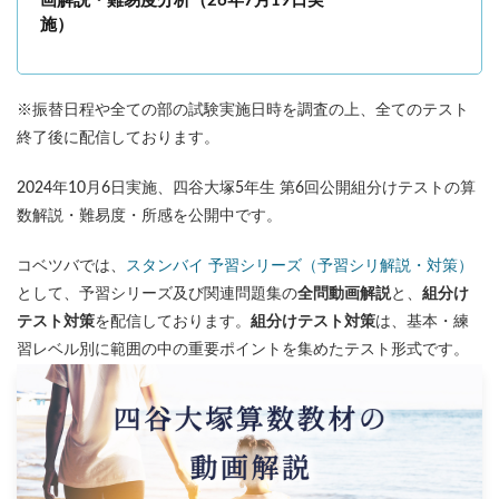
画解説・難易度分析（26年7月19日実
各No(ナンバー)についての話
ケアレスミス
施）
SAPIXデイリーチェック
SAPIXマンスリー確認/復習テスト
SAPIX組分けテスト
※振替日程や全ての部の試験実施日時を調査の上、全てのテスト
サピックスオープン
土曜特訓
終了後に配信しております。
早稲アカデミーカリキュラムテスト
四谷大塚週テスト
四谷大塚公開組分けテスト
四谷大塚合不合判定テスト
2024年10月6日実施、四谷大塚5年生 第6回公開組分けテストの算
四谷大塚志望校判定テスト
新学年(1月〜2月)
数解説・難易度・所感を公開中です。
前期(3月〜7月)
夏期(7〜8月)
後期(9月〜11月)
コベツバでは、
スタンバイ 予習シリーズ（予習シリ解説・対策）
冬期(12月〜1月)
サピックステキスト解説・対策
として、予習シリーズ及び関連問題集の
全問動画解説
と、
組分け
予習シリーズテキスト解説・対策
コベツバweb授業
テスト対策
を配信しております。
組分けテスト対策
は、基本・練
TopGun特訓
コベツバ過去問動画解説
習レベル別に範囲の中の重要ポイントを集めたテスト形式です。
コベツバからのお知らせ
抽象化能力
熱量
検索