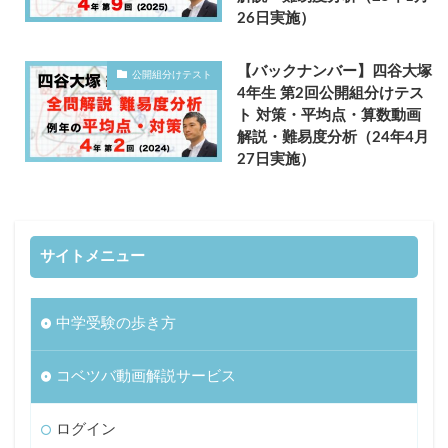
26日実施）
【バックナンバー】四谷大塚
公開組分けテスト
4年生 第2回公開組分けテス
ト 対策・平均点・算数動画
解説・難易度分析（24年4月
27日実施）
サイトメニュー
中学受験の歩き方
コベツバ動画解説サービス
ログイン