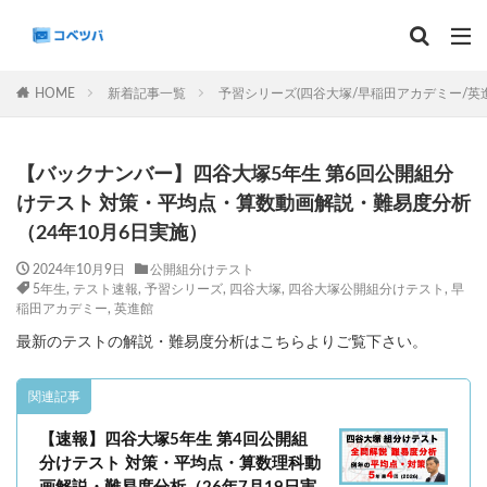
マンスリー
デイリーチェック
組分け
サピックス
HOME
新着記事一覧
予習シリーズ(四谷大塚/早稲田アカデミー/英
予習シリーズ
カテゴリー
【バックナンバー】四谷大塚5年生 第6回公開組分
けテスト 対策・平均点・算数動画解説・難易度分析
（24年10月6日実施）
タグ
2024年10月9日
公開組分けテスト
5年生
,
テスト速報
,
予習シリーズ
,
四谷大塚
,
四谷大塚公開組分けテスト
,
早
算数
理科
3年生
後期(9月~11月)
稲田アカデミー
,
英進館
サピックス
予習シリーズ
四谷大塚
最新のテストの解説・難易度分析はこちらよりご覧下さい。
早稲田アカデミー
英進館
中学受験算数
関連記事
6年生
5年生
4年生
入試分析・志望校別対策
解体新書
保存版 学習法記事
テスト速報
【速報】四谷大塚5年生 第4回公開組
分けテスト 対策・平均点・算数理科動
学習相談への回答
コベツバradio（音声コンテンツ）