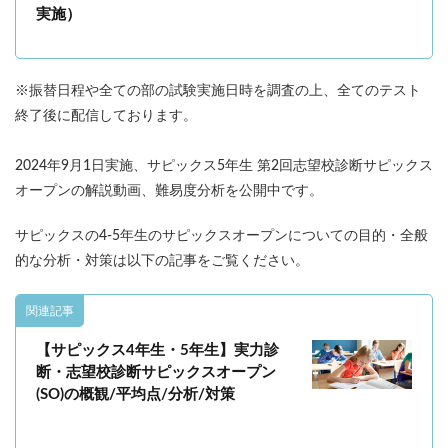
各No(ナンバー)についての話
ケアレスミス
実施）
SAPIXデイリーチェック
SAPIXマンスリー確認/復習テスト
SAPIX組分けテスト
※振替日程や全ての部の試験実施日時を調査の上、全てのテスト
サピックスオープン
土曜特訓
終了後に配信しております。
早稲アカデミーカリキュラムテスト
四谷大塚週テスト
四谷大塚公開組分けテスト
四谷大塚合不合判定テスト
2024年9月1日実施、
サピックス5年生 第2回志望校診断サピックス
四谷大塚志望校判定テスト
新学年(1月〜2月)
オープンの解説動画、難易度分析を公開中です。
前期(3月〜7月)
夏期(7〜8月)
後期(9月〜11月)
サピックスの4-5年生のサピックスオープンについての目的・全般
冬期(12月〜1月)
サピックステキスト解説・対策
的な分析・対策は以下の記事をご覧ください。
予習シリーズテキスト解説・対策
コベツバweb授業
TopGun特訓
コベツバ過去問動画解説
関連記事
コベツバからのお知らせ
抽象化能力
熱量
【サピックス4年生・5年生】実力診
断・志望校診断サピックスオープン
検索
(SO)の概観/平均点/分析/対策