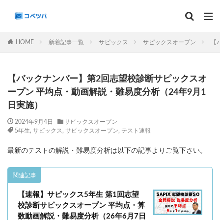
マンスリー
デイリーチェック
組分け
サピックス
HOME
新着記事一覧
サピックス
サピックスオープン
【
予習シリーズ
カテゴリー
【バックナンバー】第2回志望校診断サピックスオ
ープン 平均点・動画解説・難易度分析（24年9月1
日実施）
タグ
2024年9月4日
サピックスオープン
5年生
,
サピックス
,
サピックスオープン
,
テスト速報
算数
理科
3年生
後期(9月~11月)
最新のテストの解説・難易度分析は以下の記事よりご覧下さい。
サピックス
予習シリーズ
四谷大塚
早稲田アカデミー
英進館
中学受験算数
関連記事
6年生
5年生
4年生
入試分析・志望校別対策
【速報】サピックス5年生 第1回志望
解体新書
保存版 学習法記事
テスト速報
校診断サピックスオープン 平均点・算
学習相談への回答
コベツバradio（音声コンテンツ）
数動画解説・難易度分析（26年6月7日