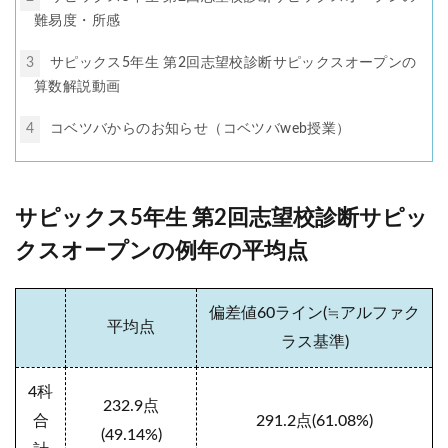
難易度・所感
3
サピックス5年生 第2回志望校診断サピックスオープンの
算数解説動画
4
コベツバからのお知らせ（コベツバweb授業）
サピックス5年生 第2回志望校診断サピッ
クスオープンの例年の平均点
偏差値60ライン(≒アルファク
平均点
ラス基準)
4科
232.9
点
合
291.2
点(61.08
%
)
(49
.14%
)