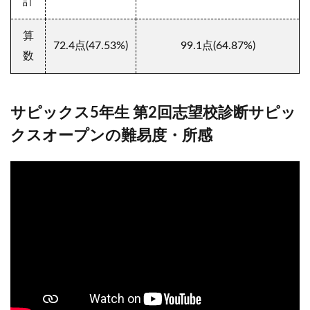
計
算
72.4
点(47.53
%
)
99.1
点(64.87
%
)
数
サピックス5年生 第2回志望校診断サピッ
クスオープンの難易度・所感