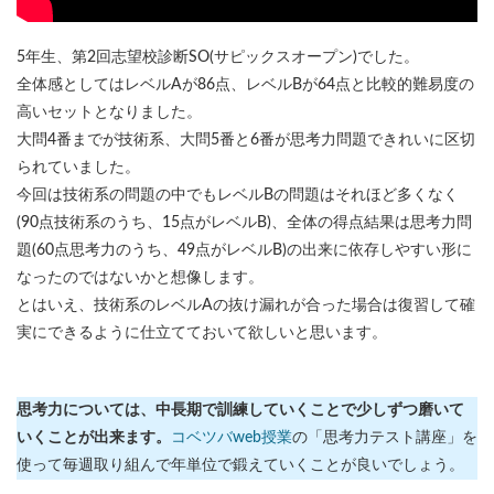
5年生、第2回志望校診断SO(サピックスオープン)でした。
全体感としてはレベルAが86点、レベルBが64点と比較的難易度の
高いセットとなりました。
大問4番までが技術系、大問5番と6番が思考力問題できれいに区切
られていました。
今回は技術系の問題の中でもレベルBの問題はそれほど多くなく
(90点技術系のうち、15点がレベルB)、全体の得点結果は思考力問
題(60点思考力のうち、49点がレベルB)の出来に依存しやすい形に
なったのではないかと想像します。
とはいえ、技術系のレベルAの抜け漏れが合った場合は復習して確
実にできるように仕立てておいて欲しいと思います。
思考力については、中長期で訓練していくことで少しずつ磨いて
いくことが出来ます。
コベツバweb授業
の「思考力テスト講座」を
使って毎週取り組んで年単位で鍛えていくことが良いでしょう。