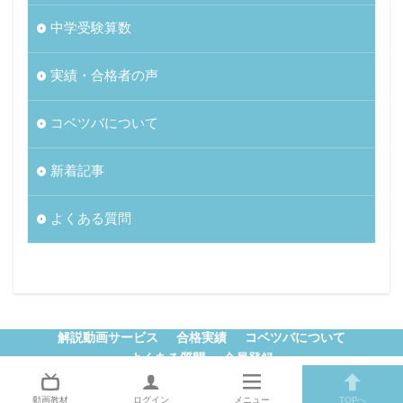
中学受験算数
実績・合格者の声
コベツバについて
新着記事
よくある質問
解説動画サービス
合格実績
コベツバについて
よくある質問
会員登録
© Copyright 2026
中学受験コベツバ
.
動画教材
ログイン
メニュー
TOPへ