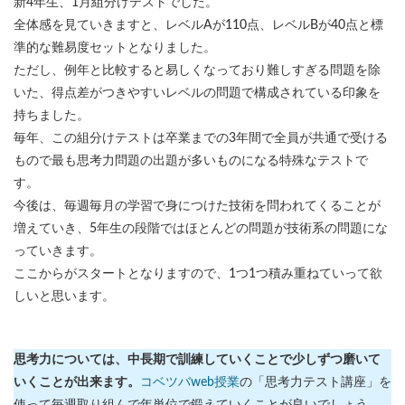
新4年生、1月組分けテストでした。
全体感を見ていきますと、レベルAが110点、レベルBが40点と標
準的な難易度セットとなりました。
ただし、例年と比較すると易しくなっており難しすぎる問題を除
いた、得点差がつきやすいレベルの問題で構成されている印象を
持ちました。
毎年、この組分けテストは卒業までの3年間で全員が共通で受ける
もので最も思考力問題の出題が多いものになる特殊なテストで
す。
今後は、毎週毎月の学習で身につけた技術を問われてくることが
増えていき、5年生の段階ではほとんどの問題が技術系の問題にな
っていきます。
ここからがスタートとなりますので、1つ1つ積み重ねていって欲
しいと思います。
思考力については、中長期で訓練していくことで少しずつ磨いて
いくことが出来ます。
コベツバweb授業
の「思考力テスト講座」を