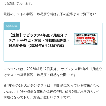
各No(ナンバー)についての話
ケアレスミス
に配信しております。
SAPIXデイリーチェック
最新のテストの解説・難易度分析は以下の記事よりご覧下さい。
SAPIXマンスリー確認/復習テスト
SAPIX組分けテスト
サピックスオープン
土曜特訓
関連記事
早稲アカデミーカリキュラムテスト
四谷大塚週テスト
【速報】サピックス4年生 7月組分け
四谷大塚公開組分けテスト
四谷大塚合不合判定テスト
テスト 平均点・対策・算数動画解説・
四谷大塚志望校判定テスト
新学年(1月〜2月)
難易度分析（2026年6月28日実施）
前期(3月〜7月)
夏期(7〜8月)
後期(9月〜11月)
冬期(12月〜1月)
サピックステキスト解説・対策
予習シリーズテキスト解説・対策
コベツバweb授業
コベツバでは、2026年1月12日実施、 サピックス新4年生 1月組分
TopGun特訓
コベツバ過去問動画解説
けテストの算数解説・難易度・所感を公開中です。
コベツバからのお知らせ
抽象化能力
熱量
新4年生の1月の組分けテストは、時期的に習っている技術が少な
いため、計算や簡単な技術が全体の4割、残り6割が思考力という
検索
構成になっており、対策が難しいテストです。