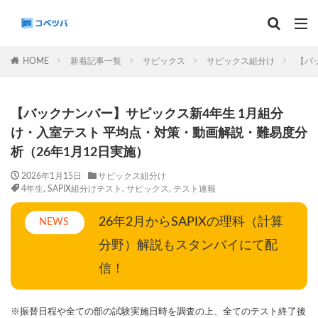
マンスリー
デイリーチェック
組分け
サピックス
HOME
新着記事一覧
サピックス
サピックス組分け
【バ
予習シリーズ
カテゴリー
【バックナンバー】サピックス新4年生 1月組分
け・入室テスト 平均点・対策・動画解説・難易度分
析（26年1月12日実施）
タグ
2026年1月15日
サピックス組分け
4年生
,
SAPIX組分けテスト
,
サピックス
,
テスト速報
算数
理科
3年生
後期(9月~11月)
サピックス
予習シリーズ
四谷大塚
26年2月からSAPIXの理科（計算
NEWS
早稲田アカデミー
英進館
中学受験算数
分野）解説もスタンバイにて配
6年生
5年生
4年生
入試分析・志望校別対策
信！
解体新書
保存版 学習法記事
テスト速報
学習相談への回答
コベツバradio（音声コンテンツ）
※振替日程や全ての部の試験実施日時を調査の上、全てのテスト終了後