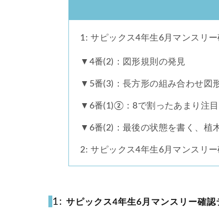
コベツバ過去問動
1: サピックス4年生6月マンスリ
▼4番(2)：図形規則の発見
1.1
▼5番(3)：長方形の組み合わせ図
1.2
▼6番(1)②：8で割ったあまり注目
1.3
▼6番(2)：最後の状態を書く、植木
1.4
2: サピックス4年生6月マンスリ
1:
サピックス4年生6月マンスリー確認