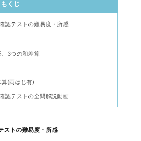
もくじ
画解説
コベツバからのお知らせ
抽象化能力
熱量
ー確認テストの難易度・所感
検索
形、3つの和差算
算(両はじ有)
ー確認テストの全問解説動画
テストの難易度・所感