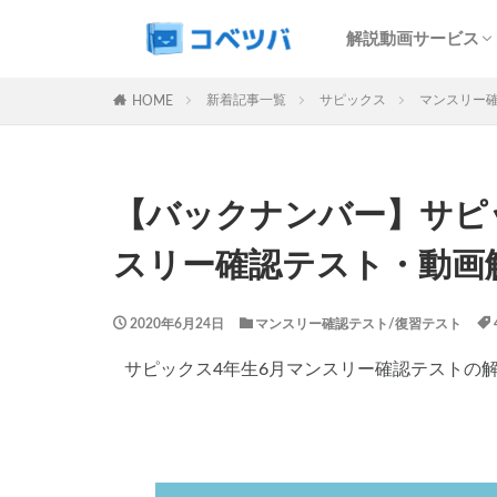
SAPIX解説サービ
予習シリーズ解説
コベツバweb授業
最難関特訓Top Gu
中学受験過去問動
解説動画サービス
マンスリー
デイリー
SAPIX解説サービ
予習シリーズ解説
コベツバweb授業
最難関特訓Top Gu
中学受験過去問動
新着記事一覧
サピックス
マンスリー確
HOME
カテゴリー
【バックナンバー】サピッ
タグ
スリー確認テスト・動画
算数
理科
早稲田アカデミー
2020年6月24日
マンスリー確認テスト/復習テスト
解体新書
保
各No(ナンバー)
サピックス4年生6月マンスリー確認テストの
SAPIX組分けテス
四谷大塚週テスト
新学年(1月〜2月)
サピックステキス