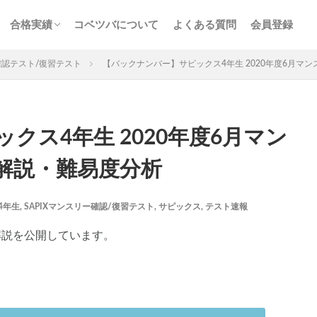
ス
サービス
n特訓
画解説
コベツバの合格実績
合格者からの熱い声
合格実績
コベツバについて
よくある質問
会員登録
チェック
組分け
サピックス
予習シリーズ
ス
サービス
n特訓
画解説
コベツバの合格実績
合格者からの熱い声
認テスト/復習テスト
【バックナンバー】サピックス4年生 2020年度6月マ
クス4年生 2020年度6月マン
解説・難易度分析
3年生
後期(9月~11月)
サピックス
予習シリーズ
四谷大
英進館
中学受験算数
6年生
5年生
4年生
入試分
4年生
,
SAPIXマンスリー確認/復習テスト
,
サピックス
,
テスト速報
存版 学習法記事
テスト速報
学習相談への回答
コベツバradio（
についての話
ケアレスミス
SAPIXデイリーチェック
SAPIXマンス
解説を公開しています。
ト
サピックスオープン
土曜特訓
早稲アカデミーカリキュラムテス
四谷大塚公開組分けテスト
四谷大塚合不合判定テスト
四谷大塚志
前期(3月〜7月)
夏期(7〜8月)
後期(9月〜11月)
冬期(12月〜1月
ト解説・対策
予習シリーズテキスト解説・対策
コベツバweb授業