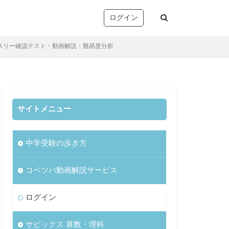
ログイン
ンスリー確認テスト・動画解説・難易度分析
サイトメニュー
塚
析・志望校別対策
中学受験の歩き方
音声コンテンツ）
リー確認/復習テスト
コベツバ動画解説サービス
ト
望校判定テスト
ログイン
)
サピックス 算数・理科
TopGun特訓