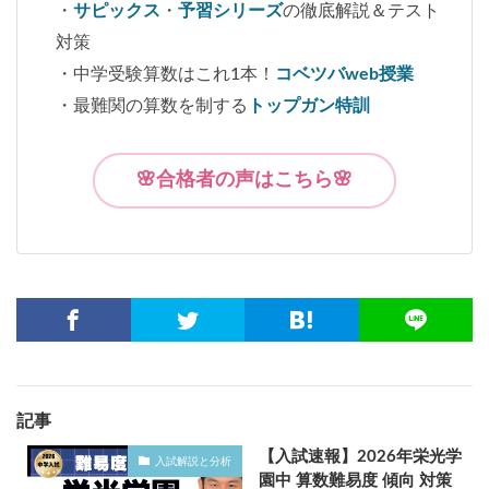
・
サピックス
・
予習シリーズ
の徹底解説＆テスト
対策
・中学受験算数はこれ1本！
コベツバweb授業
・最難関の算数を制する
トップガン特訓
🌸合格者の声はこちら🌸
記事
【入試速報】2026年栄光学
入試解説と分析
園中 算数難易度 傾向 対策