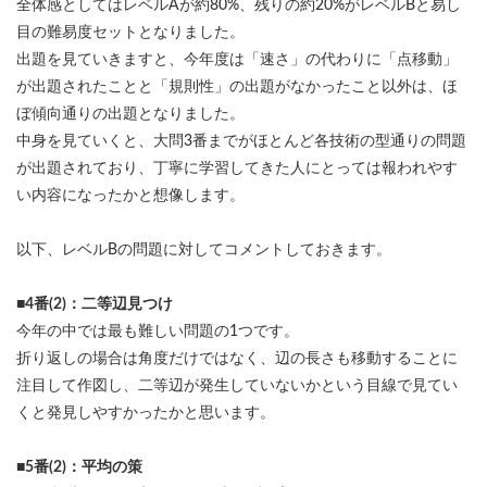
全体感としてはレベルAが約80%、残りの約20%がレベルBと易し
目の難易度セットとなりました。
出題を見ていきますと、今年度は「速さ」の代わりに「点移動」
が出題されたことと「規則性」の出題がなかったこと以外は、ほ
ぼ傾向通りの出題となりました。
中身を見ていくと、大問3番までがほとんど各技術の型通りの問題
が出題されており、丁寧に学習してきた人にとっては報われやす
い内容になったかと想像します。
以下、レベルBの問題に対してコメントしておきます。
■4番(2)：二等辺見つけ
今年の中では最も難しい問題の1つです。
折り返しの場合は角度だけではなく、辺の長さも移動することに
注目して作図し、二等辺が発生していないかという目線で見てい
くと発見しやすかったかと思います。
■5番(2)：平均の策