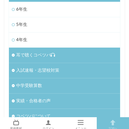
6年生
5年生
4年生
耳で聴くコベツバ
入試速報・志望校対策
中学受験算数
実績・合格者の声
コベツバについて
動画教材
ログイン
メニュー
TOPへ