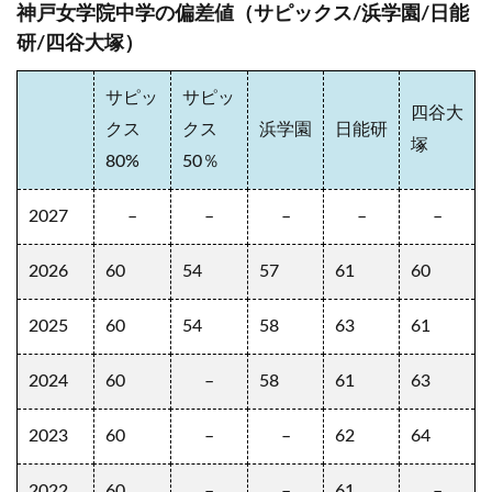
神戸女学院中学の偏差値（サピックス/浜学園/日能
研/四谷大塚）
サピッ
サピッ
四谷大
クス
クス
浜学園
日能研
塚
80%
50％
2027
–
–
–
–
–
2026
60
54
57
61
60
2025
60
54
58
63
61
2024
60
–
58
61
63
2023
60
–
–
62
64
2022
60
–
–
61
–