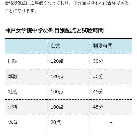
合格最低点は近年低くなっており、半分強得点すれば合格できる
ことになります。
神戸女学院中学の科目別配点と試験時間
点数
制限時間
国語
120点
50分
算数
120点
50分
社会
100点
45分
理科
100点
45分
体育
20点
–