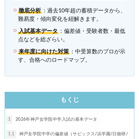
各No(ナンバー)についての話
ケアレスミス
徹底分析
：過去10年超の蓄積データから、
SAPIXデイリーチェック
難易度・傾向変化を紐解きます。
SAPIXマンスリー確認/復習テスト
SAPIX組分けテスト
入試基本データ
サピックスオープン
：偏差値・受験者数・最低
土曜特訓
点などを総ざらい。
早稲アカデミーカリキュラムテスト
四谷大塚週テスト
四谷大塚公開組分けテスト
四谷大塚合不合判定テスト
来年度に向けた対策
：中受算数のプロが示
四谷大塚志望校判定テスト
新学年(1月〜2月)
す、合格へのロードマップ。
前期(3月〜7月)
夏期(7〜8月)
後期(9月〜11月)
冬期(12月〜1月)
サピックステキスト解説・対策
予習シリーズテキスト解説・対策
コベツバweb授業
TopGun特訓
コベツバ過去問動画解説
もくじ
コベツバからのお知らせ
抽象化能力
熱量
1
2026年神戸女学院中学入試の基本データ
検索
1.1
神戸女学院中学の偏差値（サピックス/浜学園/日能研/