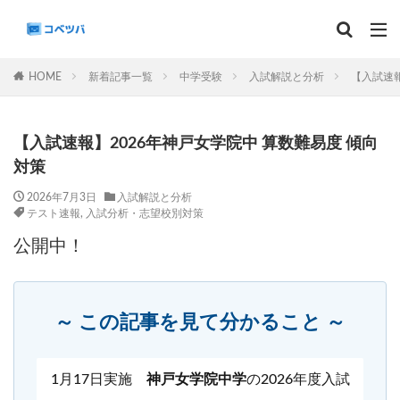
マンスリー
デイリーチェック
組分け
サピックス
HOME
新着記事一覧
中学受験
入試解説と分析
【入試速報
予習シリーズ
カテゴリー
【入試速報】2026年神戸女学院中 算数難易度 傾向
対策
2026年7月3日
入試解説と分析
テスト速報
,
入試分析・志望校別対策
タグ
公開中！
算数
理科
3年生
後期(9月~11月)
サピックス
予習シリーズ
四谷大塚
早稲田アカデミー
英進館
中学受験算数
～ この記事を見て分かること ～
6年生
5年生
4年生
入試分析・志望校別対策
解体新書
保存版 学習法記事
テスト速報
1月17日実施
神戸女学院中学
の2026年度入試
学習相談への回答
コベツバradio（音声コンテンツ）