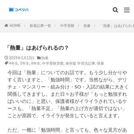
マンスリー
デイリーチェック
組分け
サピックス
HOME
新着記事一覧
中学受験
熱量
「熱量」はあげられ
予習シリーズ
カテゴリー
「熱量」はあげられるの？
2019年1月13日
熱量
4年生
,
5年生
,
6年生
,
中学受験算数
,
保存版 学習法記事
,
熱量
今回は「熱量」についてのお話です。もう少し分かりや
タグ
すく言いますと、「勉強時間」です。当然ながら、デリ
算数
理科
3年生
後期(9月~11月)
チェ・マンスリー・組み分け・SO・入試の結果に大きく
サピックス
予習シリーズ
四谷大塚
関係してきますし、また日々お子様が「もっと勉強すれ
早稲田アカデミー
英進館
中学受験算数
ばいいのに」と思い、保護者様がイライラされているケ
ースも、「熱量不足」「熱量の上げ方が適切ではない」
6年生
5年生
4年生
入試分析・志望校別対策
ことが原因で、イライラが発生していると言えます。
解体新書
保存版 学習法記事
テスト速報
学習相談への回答
コベツバradio（音声コンテンツ）
ただ、一概に「勉強時間」と言っても、色々な見方があ