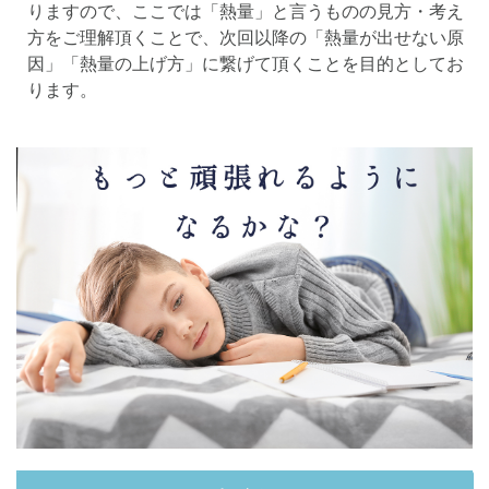
各No(ナンバー)についての話
ケアレスミス
りますので、ここでは「熱量」と言うものの見方・考え
方をご理解頂くことで、次回以降の「熱量が出せない原
SAPIXデイリーチェック
因」「熱量の上げ方」に繋げて頂くことを目的としてお
SAPIXマンスリー確認/復習テスト
SAPIX組分けテスト
ります。
サピックスオープン
土曜特訓
早稲アカデミーカリキュラムテスト
四谷大塚週テスト
四谷大塚公開組分けテスト
四谷大塚合不合判定テスト
四谷大塚志望校判定テスト
新学年(1月〜2月)
前期(3月〜7月)
夏期(7〜8月)
後期(9月〜11月)
冬期(12月〜1月)
サピックステキスト解説・対策
予習シリーズテキスト解説・対策
コベツバweb授業
TopGun特訓
コベツバ過去問動画解説
コベツバからのお知らせ
抽象化能力
熱量
検索