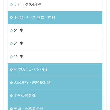
サピックス4年生
予習シリーズ 算数・理科
6年生
5年生
4年生
耳で聴くコベツバ
入試速報・志望校対策
中学受験算数
実績・合格者の声