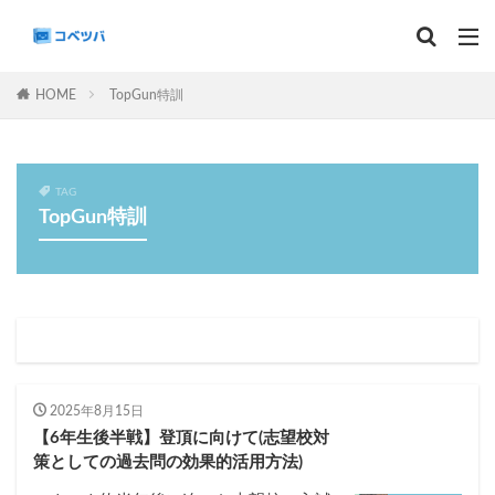
マンスリー
デイリーチェック
組分け
サピックス
HOME
TopGun特訓
予習シリーズ
カテゴリー
TAG
TopGun特訓
タグ
算数
理科
3年生
後期(9月~11月)
サピックス
予習シリーズ
四谷大塚
早稲田アカデミー
英進館
中学受験算数
6年生
5年生
4年生
入試分析・志望校別対策
2025年8月15日
【6年生後半戦】登頂に向けて(志望校対
解体新書
保存版 学習法記事
テスト速報
策としての過去問の効果的活用方法)
学習相談への回答
コベツバradio（音声コンテンツ）