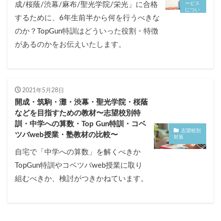
成/桜蔭/渋幕/麻布/聖光学院/栄光」に合格
ービス
につい
て
するために、6年生前半から何を行うべきな
のか？TopGun特訓はどういった役割・特徴
があるのかをお伝えいたします。
2021年5月28日
開成・筑駒・灘・渋幕・聖光学院・桜蔭
などを目指すための教材〜志望校別特
訓・中学への算数・Top Gun特訓・コベ
志望校別
ツバweb授業・塾教材の比較〜
対策
自宅で「中学への算数」を解くべきか
TopGun特訓やコベツバweb授業に取り
組むべきか、検討がつきかねています。