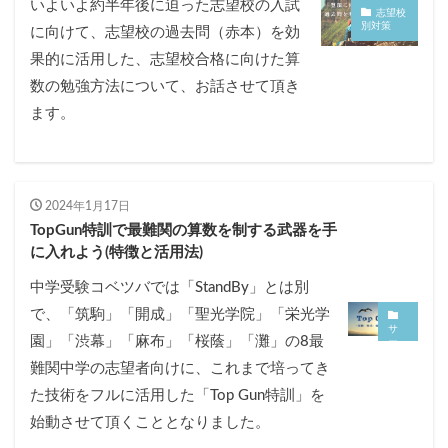
いよいよ約半年後に迫った志望校の入試
各No(ナンバー)についての話
ケアレスミス
志望校
別対策
に向けて、志望校の過去問（赤本）を効
SAPIXデイリーチェック
果的に活用した、志望校合格に向けた算
SAPIXマンスリー確認/復習テスト
SAPIX組分けテスト
数の勉強方法について、お話させて頂き
サピックスオープン
土曜特訓
ます。
早稲アカデミーカリキュラムテスト
四谷大塚週テスト
四谷大塚公開組分けテスト
四谷大塚合不合判定テスト
四谷大塚志望校判定テスト
新学年(1月〜2月)
2024年1月17日
前期(3月〜7月)
夏期(7〜8月)
後期(9月〜11月)
TopGun特訓で最難関の算数を制する武器を手
冬期(12月〜1月)
サピックステキスト解説・対策
に入れよう(特徴と活用法)
予習シリーズテキスト解説・対策
コベツバweb授業
中学受験コベツバでは「StandBy」とは別
TopGun特訓
コベツバ過去問動画解説
で、「筑駒」「開成」「聖光学院」「栄光学
サ
コベツバからのお知らせ
抽象化能力
熱量
園」「渋幕」「麻布」「桜蔭」「灘」の8最
ー
ビ
難関中学の志望者向けに、これまで培ってき
ス
に
検索
た技術をフルに活用した「Top Gun特訓」を
つ
い
始動させて頂くこととなりました。
て