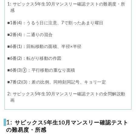
各No(ナンバー)についての話
ケアレスミス
1: サピックス5年生10月マンスリー確認テストの難易度・所
感
SAPIXデイリーチェック
SAPIXマンスリー確認/復習テスト
SAPIX組分けテスト
■1番(4)：うるう日に注意、7で割ったあまり曜日
1.1
サピックスオープン
土曜特訓
■2番(4)：二通りの混合
1.2
早稲アカデミーカリキュラムテスト
四谷大塚週テスト
■6番(1)：回転移動の面積、半径×半径
四谷大塚公開組分けテスト
四谷大塚合不合判定テスト
1.3
四谷大塚志望校判定テスト
新学年(1月〜2月)
■6番(2)：転がり移動の作図
1.4
前期(3月〜7月)
夏期(7〜8月)
後期(9月〜11月)
■6番(3)②：平行移動の重なり面積
1.5
冬期(12月〜1月)
サピックステキスト解説・対策
■7番(2)(3)：差の比例、同時刻同記号、キョリ一定
予習シリーズテキスト解説・対策
コベツバweb授業
1.6
TopGun特訓
コベツバ過去問動画解説
2: サピックス5年生10月マンスリー確認テストの全問解説動
画
コベツバからのお知らせ
抽象化能力
熱量
検索
1:
サピックス5年生10月マンスリー確認テスト
の難易度・所感