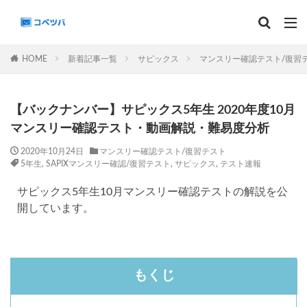
マンスリー
デイリーチェック
組分け
サピックス
HOME
新着記事一覧
サピックス
マンスリー確認テスト/復習
予習シリーズ
カテゴリー
【バックナンバー】サピックス5年生 2020年度10月
マンスリー確認テスト・動画解説・難易度分析
2020年10月24日
マンスリー確認テスト/復習テスト
5年生
,
SAPIXマンスリー確認/復習テスト
,
サピックス
,
テスト速報
タグ
算数
理科
3年生
後期(9月~11月)
サピックス5年生10月マンスリー確認テストの解説を公
開しています。
サピックス
予習シリーズ
四谷大塚
早稲田アカデミー
英進館
中学受験算数
6年生
5年生
4年生
入試分析・志望校別対策
解体新書
保存版 学習法記事
テスト速報
もくじ
学習相談への回答
コベツバradio（音声コンテンツ）