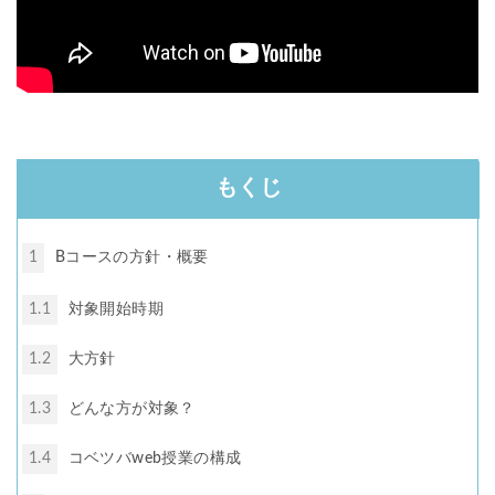
もくじ
1
Bコースの方針・概要
1.1
対象開始時期
1.2
大方針
1.3
どんな方が対象？
1.4
コベツバweb授業の構成