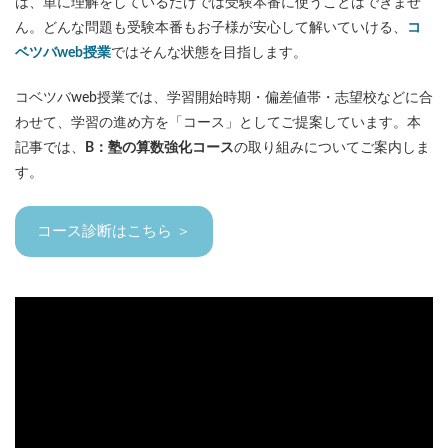
は、単に理解をしているだけでは受験本番に使うことはできませ
各No(ナンバー)についての話
ケアレスミス
ん。どんな問題も受験本番もお子様が安心して解いていける、
コ
SAPIXデイリーチェック
ベツバweb授業
ではそんな状態を目指します。
SAPIXマンスリー確認/復習テスト
SAPIX組分けテスト
コベツバweb授業では、学習開始時期・偏差値帯・志望校などに合
サピックスオープン
土曜特訓
わせて、学習の進め方を「コース」としてご提案しています。本
早稲アカデミーカリキュラムテスト
四谷大塚週テスト
記事では、
B：塾の算数強化コース
の取り組みについてご案内しま
四谷大塚公開組分けテスト
四谷大塚合不合判定テスト
す。
四谷大塚志望校判定テスト
新学年(1月〜2月)
前期(3月〜7月)
夏期(7〜8月)
後期(9月〜11月)
コース診断はこちら ＞
冬期(12月〜1月)
サピックステキスト解説・対策
予習シリーズテキスト解説・対策
コベツバweb授業
TopGun特訓
コベツバ過去問動画解説
コベツバからのお知らせ
抽象化能力
熱量
検索