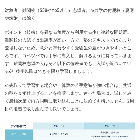
対象者：難関校（S58やY65以上）志望者。※共学の付属校（慶應
や筑附）は除く
ポイント（技術）を異なる角度から利用する少し複雑な問題群。
難関校の入試では出題率が高い一方で、塾のテキストではあまり
登場しないため、意外と忘れやすく受験生の差がつきやすいとこ
ろです。コベツバでは丁寧に導入し、解けるように持っていきま
す。難関校志望の人はそれ以下の偏差値でも、入試が近づいてい
る6年後半以降はできる限り学習しましょう。
※先取りで学習する場合や、算数の苦手意識が強い場合は、共通
の型をまず仕上げることを推奨します。迷った場合は、試してみ
て感触次第で両方同時に取り組むことに決めても構いません。2周
目の復習で取り組んでも良いでしょう。