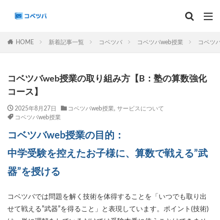
マンスリー
デイリーチェック
組分け
サピックス
HOME
新着記事一覧
コベツバ
コベツバweb授業
コベツ
予習シリーズ
カテゴリー
コベツバweb授業の取り組み方【B：塾の算数強化
コース】
2025年8月27日
コベツバweb授業
,
サービスについて
コベツバweb授業
タグ
コベツバweb授業の目的：
算数
理科
3年生
後期(9月~11月)
サピックス
予習シリーズ
四谷大塚
中学受験を控えたお子様に、算数で戦える”武
早稲田アカデミー
英進館
中学受験算数
器”を授ける
6年生
5年生
4年生
入試分析・志望校別対策
解体新書
保存版 学習法記事
テスト速報
コベツバでは問題を解く技術を体得することを「いつでも取り出
せて戦える”武器”を得ること」と表現しています。ポイント(技術)
学習相談への回答
コベツバradio（音声コンテンツ）