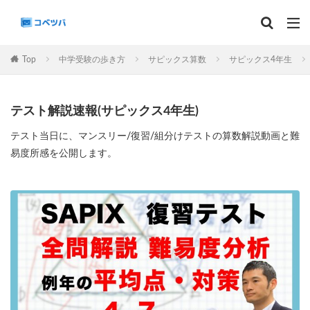
マンスリー
デイリーチェック
組分け
サピックス
Top
中学受験の歩き方
サピックス算数
サピックス4年生
予習シリーズ
カテゴリー
テスト解説速報(サピックス4年生)
テスト当日に、マンスリー/復習/組分けテストの算数解説動画と難
易度所感を公開します。
タグ
算数
理科
3年生
後期(9月~11月)
サピックス
予習シリーズ
四谷大塚
早稲田アカデミー
英進館
中学受験算数
6年生
5年生
4年生
入試分析・志望校別対策
解体新書
保存版 学習法記事
テスト速報
学習相談への回答
コベツバradio（音声コンテンツ）