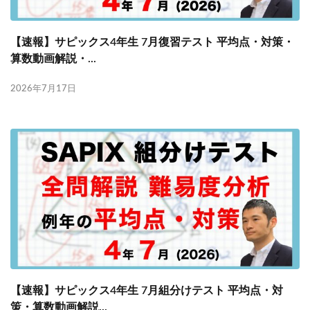
各No(ナンバー)についての話
ケアレスミス
SAPIXデイリーチェック
【速報】サピックス4年生 7月復習テスト 平均点・対策・
SAPIXマンスリー確認/復習テスト
SAPIX組分けテスト
算数動画解説・...
サピックスオープン
土曜特訓
2026年7月17日
早稲アカデミーカリキュラムテスト
四谷大塚週テスト
四谷大塚公開組分けテスト
四谷大塚合不合判定テスト
四谷大塚志望校判定テスト
新学年(1月〜2月)
前期(3月〜7月)
夏期(7〜8月)
後期(9月〜11月)
冬期(12月〜1月)
サピックステキスト解説・対策
予習シリーズテキスト解説・対策
コベツバweb授業
TopGun特訓
コベツバ過去問動画解説
コベツバからのお知らせ
抽象化能力
熱量
検索
【速報】サピックス4年生 7月組分けテスト 平均点・対
策・算数動画解説...