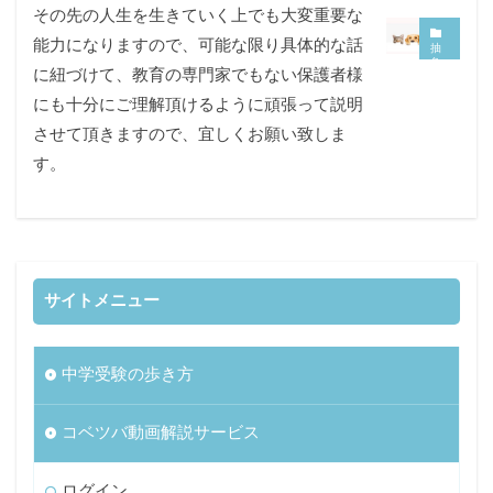
その先の人生を生きていく上でも大変重要な
能力になりますので、可能な限り具体的な話
抽
象
に紐づけて、教育の専門家でもない保護者様
化
能
にも十分にご理解頂けるように頑張って説明
力
≒
させて頂きますので、宜しくお願い致しま
地
頭
す。
に
つ
い
て
サイトメニュー
中学受験の歩き方
コベツバ動画解説サービス
ログイン