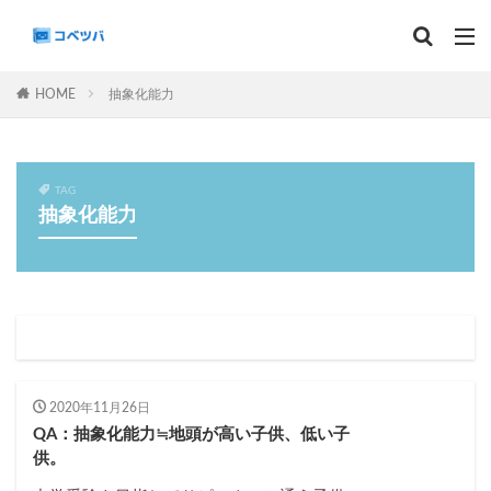
マンスリー
デイリーチェック
組分け
サピックス
HOME
抽象化能力
予習シリーズ
カテゴリー
TAG
抽象化能力
タグ
算数
理科
3年生
後期(9月~11月)
サピックス
予習シリーズ
四谷大塚
早稲田アカデミー
英進館
中学受験算数
6年生
5年生
4年生
入試分析・志望校別対策
2020年11月26日
QA：抽象化能力≒地頭が高い子供、低い子
解体新書
保存版 学習法記事
テスト速報
供。
学習相談への回答
コベツバradio（音声コンテンツ）