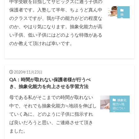
中学受験を目指してサピックスに通う子供の
各No(ナンバー)についての話
ケアレスミス
保護者です。入塾して半年、ちょうど真ん中
SAPIXデイリーチェック
抽
のクラスですが、我が子の能力がどの程度な
象
SAPIXマンスリー確認/復習テスト
SAPIX組分けテスト
化
のか、やはり気になります。抽象化能力が高
能
サピックスオープン
土曜特訓
力≒
い子供、低い子供にはどのような特徴がある
地
頭
早稲アカデミーカリキュラムテスト
四谷大塚週テスト
のか教えて頂ければ幸いです。
に
つ
四谷大塚公開組分けテスト
四谷大塚合不合判定テスト
い
て
四谷大塚志望校判定テスト
新学年(1月〜2月)
前期(3月〜7月)
夏期(7〜8月)
後期(9月〜11月)
2020年11月23日
冬期(12月〜1月)
サピックステキスト解説・対策
QA：時間が取れない保護者様が行うべ
き、抽象化能力を向上させる学習方法
予習シリーズテキスト解説・対策
コベツバweb授業
TopGun特訓
コベツバ過去問動画解説
母である私がそこまでの時間が取れない
抽象化
能力≒地
コベツバからのお知らせ
抽象化能力
熱量
中で、それでも抽象化能力≒地頭を伸ばし
頭につい
て
ていく為に、どのように子供に指示すれ
検索
ば良いだろうと思い、ご連絡させて頂き
ました。