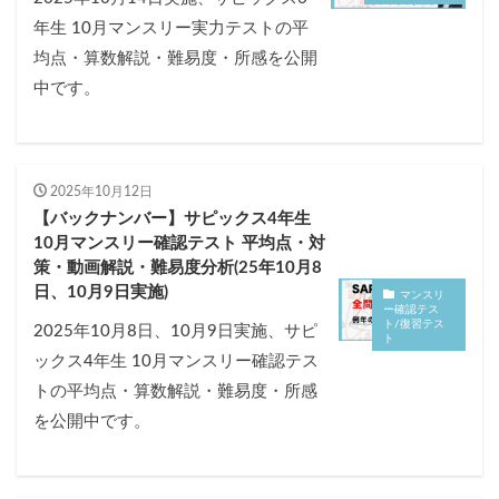
各No(ナンバー)についての話
ケアレスミス
年生 10月マンスリー実力テストの平
SAPIXデイリーチェック
均点・算数解説・難易度・所感を公開
SAPIXマンスリー確認/復習テスト
SAPIX組分けテスト
中です。
サピックスオープン
土曜特訓
早稲アカデミーカリキュラムテスト
四谷大塚週テスト
四谷大塚公開組分けテスト
四谷大塚合不合判定テスト
2025年10月12日
四谷大塚志望校判定テスト
新学年(1月〜2月)
【バックナンバー】サピックス4年生
10月マンスリー確認テスト 平均点・対
前期(3月〜7月)
夏期(7〜8月)
後期(9月〜11月)
策・動画解説・難易度分析(25年10月8
冬期(12月〜1月)
サピックステキスト解説・対策
日、10月9日実施)
マンスリ
予習シリーズテキスト解説・対策
コベツバweb授業
ー確認テス
ト/復習テス
2025年10月8日、10月9日実施、サピ
ト
TopGun特訓
コベツバ過去問動画解説
ックス4年生 10月マンスリー確認テス
コベツバからのお知らせ
抽象化能力
熱量
トの平均点・算数解説・難易度・所感
を公開中です。
検索