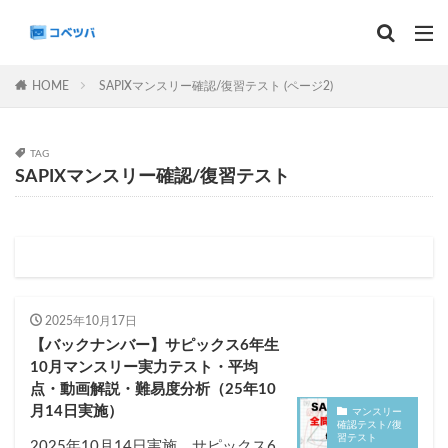
マンスリー
デイリーチェック
組分け
サピックス
HOME
SAPIXマンスリー確認/復習テスト (ページ2)
予習シリーズ
TAG
カテゴリー
SAPIXマンスリー確認/復習テスト
タグ
算数
理科
3年生
後期(9月~11月)
サピックス
予習シリーズ
四谷大塚
2025年10月17日
早稲田アカデミー
英進館
中学受験算数
【バックナンバー】サピックス6年生
10月マンスリー実力テスト・平均
6年生
5年生
4年生
入試分析・志望校別対策
点・動画解説・難易度分析（25年10
解体新書
保存版 学習法記事
テスト速報
月14日実施）
マンスリー
確認テスト/復
学習相談への回答
コベツバradio（音声コンテンツ）
習テスト
2025年10月14日実施、サピックス6