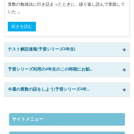
各No(ナンバー)についての話
ケアレスミス
算数の勉強法に行き詰まったときに、繰り返し読んで実践して
SAPIXデイリーチェック
いた ...
SAPIXマンスリー確認/復習テスト
SAPIX組分けテスト
続きを読む
サピックスオープン
土曜特訓
早稲アカデミーカリキュラムテスト
四谷大塚週テスト
四谷大塚公開組分けテスト
四谷大塚合不合判定テスト
テスト解説速報(予習シリーズ4年生)
四谷大塚志望校判定テスト
新学年(1月〜2月)
前期(3月〜7月)
夏期(7〜8月)
後期(9月〜11月)
予習シリーズ利用の4年生のこの時期にお勧...
冬期(12月〜1月)
サピックステキスト解説・対策
予習シリーズテキスト解説・対策
コベツバweb授業
今週の算数の話をしよう(予習シリーズ4年...
TopGun特訓
コベツバ過去問動画解説
コベツバからのお知らせ
抽象化能力
熱量
検索
サイトメニュー