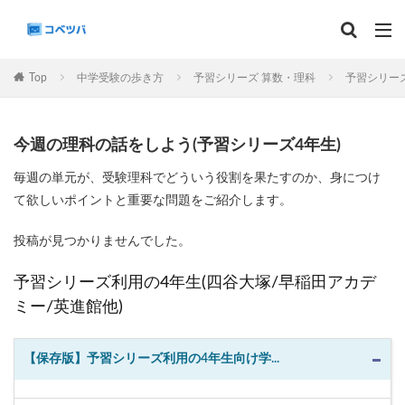
マンスリー
デイリーチェック
組分け
サピックス
Top
中学受験の歩き方
予習シリーズ 算数・理科
予習シリーズ
予習シリーズ
カテゴリー
今週の理科の話をしよう(予習シリーズ4年生)
毎週の単元が、受験理科でどういう役割を果たすのか、身につけ
て欲しいポイントと重要な問題をご紹介します。
タグ
投稿が見つかりませんでした。
算数
理科
3年生
後期(9月~11月)
サピックス
予習シリーズ
四谷大塚
予習シリーズ利用の4年生(四谷大塚/早稲田アカデ
早稲田アカデミー
英進館
中学受験算数
ミー/英進館他)
6年生
5年生
4年生
入試分析・志望校別対策
【保存版】予習シリーズ利用の4年生向け学...
解体新書
保存版 学習法記事
テスト速報
学習相談への回答
コベツバradio（音声コンテンツ）