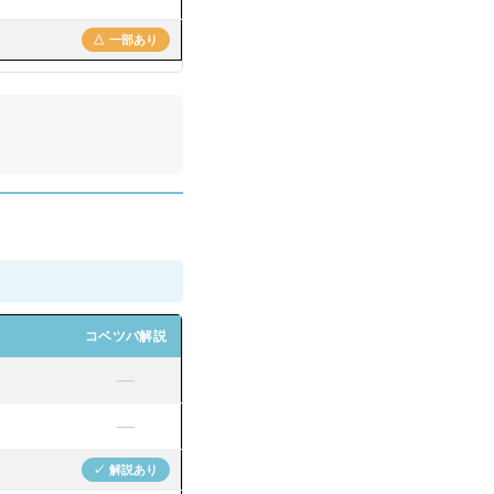
△ 一部あり
コベツバ解説
—
—
✓ 解説あり