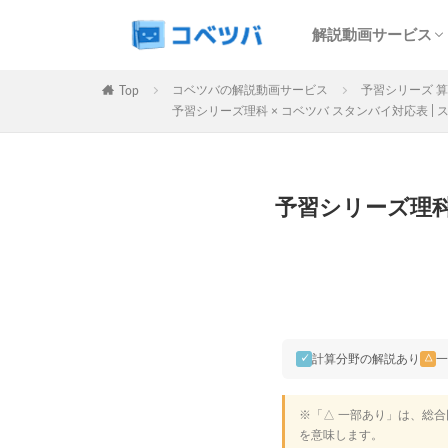
SAPIX解説サービ
予習シリーズ解説
コベツバweb授業
最難関特訓Top Gu
中学受験過去問動
解説動画サービス
マンスリー
デイリー
SAPIX解説サービ
予習シリーズ解説
コベツバweb授業
最難関特訓Top Gu
中学受験過去問動
コベツバの解説動画サービス
予習シリーズ 
Top
カテゴリー
予習シリーズ理科 × コベツバ スタンバイ対応表 |
タグ
予習シリーズ理科
算数
理科
早稲田アカデミー
解体新書
保
各No(ナンバー)
SAPIX組分けテス
計算分野の解説あり
一
✓
△
四谷大塚週テスト
※「△ 一部あり」は、総
新学年(1月〜2月)
を意味します。
サピックステキス