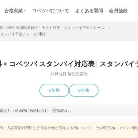
ス
サービス
n特訓
画解説
コベツバの合格実績
合格者からの熱い声
合格実績
コベツバについて
よくある質問
会員登録
チェック
組分け
サピックス
予習シリーズ
ス
サービス
n特訓
画解説
コベツバの合格実績
合格者からの熱い声
算数・理科 全問動画解説・テスト対策｜スタンバイ予習シリーズ
 スタンバイ予習シリーズ 理科
 × コベツバ スタンバイ対応表 | スタンバイ
3年生
後期(9月~11月)
サピックス
予習シリーズ
四谷大
計算分野 解説対応表
英進館
中学受験算数
6年生
5年生
4年生
入試分
5年生
6年生
存版 学習法記事
テスト速報
学習相談への回答
コベツバradio（
についての話
ケアレスミス
SAPIXデイリーチェック
SAPIXマンス
ト
サピックスオープン
土曜特訓
早稲アカデミーカリキュラムテス
部あり（範囲内に解説回含む）
解説なし
—
四谷大塚公開組分けテスト
四谷大塚合不合判定テスト
四谷大塚志
合回・入試直前対策回など複数単元が混在する回について、その範囲内にコベツバ解
前期(3月〜7月)
夏期(7〜8月)
後期(9月〜11月)
冬期(12月〜1月
ト解説・対策
予習シリーズテキスト解説・対策
コベツバweb授業