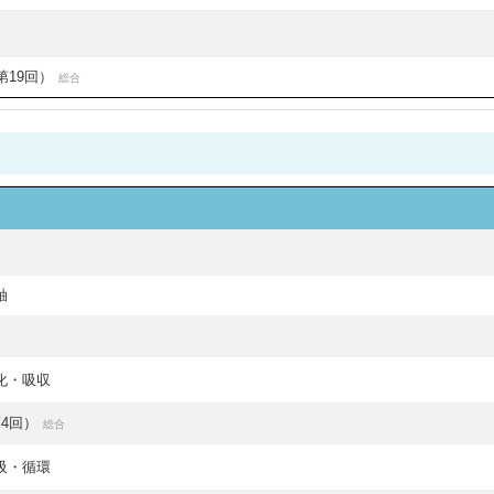
第19回）
総合
軸
化・吸収
4回）
総合
吸・循環