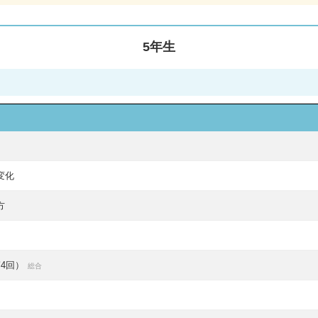
画解説
コベツバからのお知らせ
抽象化能力
熱量
5年生
検索
変化
方
4回）
総合