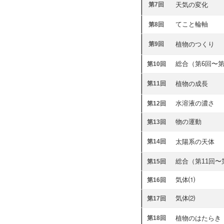
第7回
天気の変化
てこと輪軸
第8回
第9回
植物のつくり
総合（第6回〜第
第10回
第11回
植物の成長
水溶液の濃さ
第12回
物の運動
第13回
第14回
太陽系の天体
総合（第11回〜
第15回
気体⑴
第16回
気体⑵
第17回
第18回
植物のはたらき