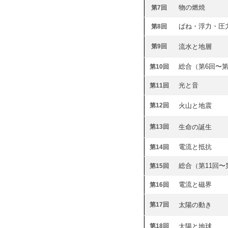
物の燃焼
第7回
ばね・浮力・圧
第8回
第9回
流水と地層
総合（第6回〜第
第10回
光と音
第11回
第12回
火山と地震
第13回
生命の誕生
電流と抵抗
第14回
総合（第11回〜
第15回
電流と磁界
第16回
第17回
太陽の動き
第18回
太陽と地球