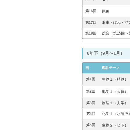
第16回
気象
滑車・ばね・浮
第17回
総合（第15回〜
第18回
6年下（9月〜1月）
回
理科テーマ
第1回
生物１（植物）
第2回
地学１（天体）
物理１（力学）
第3回
化学１（水溶液
第4回
第5回
生物２（ヒト）