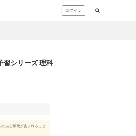
ログイン
予習シリーズ 理科
塚
析・志望校別対策
音声コンテンツ）
リー確認/復習テスト
ト
望校判定テスト
説のある単元が含まれること
)
TopGun特訓