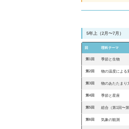
コベツバ過去問動
5年上（2月〜7月）
回
理科テーマ
第1回
季節と生物
第2回
物の温度による
第3回
物のあたたまり
第4回
季節と星座
第5回
総合（第1回〜第
第6回
気象の観測