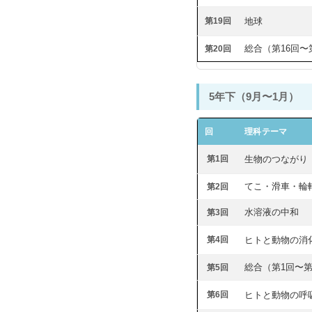
第19回
地球
総合（第16回〜
第20回
5年下（9月〜1月）
回
理科テーマ
第1回
生物のつながり
てこ・滑車・輪
第2回
水溶液の中和
第3回
第4回
ヒトと動物の消
総合（第1回〜第
第5回
第6回
ヒトと動物の呼