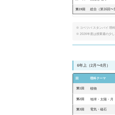
総合（第16回〜
第19回
※ コベツバ スタンバイ 理
※ 2026年度は授業週の
6年上（2月〜8月）
回
理科テーマ
第1回
植物
第2回
地球・太陽・月
電気・磁石
第3回