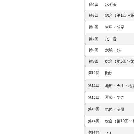
水溶液
第4回
総合（第1回〜第
第5回
第6回
恒星・惑星
光・音
第7回
燃焼・熱
第8回
総合（第6回〜第
第9回
第10回
動物
第11回
地層・火山・地
運動・てこ
第12回
第13回
気体・金属
総合（第10回〜
第14回
第15回
ヒト