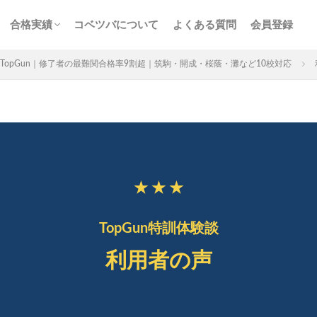
ス
サービス
n特訓
画解説
コベツバの合格実績
合格者からの熱い声
合格実績
コベツバについて
よくある質問
会員登録
チェック
組分け
サピックス
予習シリーズ
ス
サービス
n特訓
画解説
コベツバの合格実績
合格者からの熱い声
TopGun｜修了者の最難関合格率9割超｜筑駒・開成・桜蔭・灘など10校対応
3年生
後期(9月~11月)
サピックス
予習シリーズ
四谷大
★ ★ ★
英進館
中学受験算数
6年生
5年生
4年生
入試分
存版 学習法記事
テスト速報
学習相談への回答
コベツバradio（
TopGun特訓体験談
についての話
ケアレスミス
SAPIXデイリーチェック
SAPIXマンス
ト
サピックスオープン
土曜特訓
早稲アカデミーカリキュラムテス
利用者の声
四谷大塚公開組分けテスト
四谷大塚合不合判定テスト
四谷大塚志
前期(3月〜7月)
夏期(7〜8月)
後期(9月〜11月)
冬期(12月〜1月
ト解説・対策
予習シリーズテキスト解説・対策
コベツバweb授業