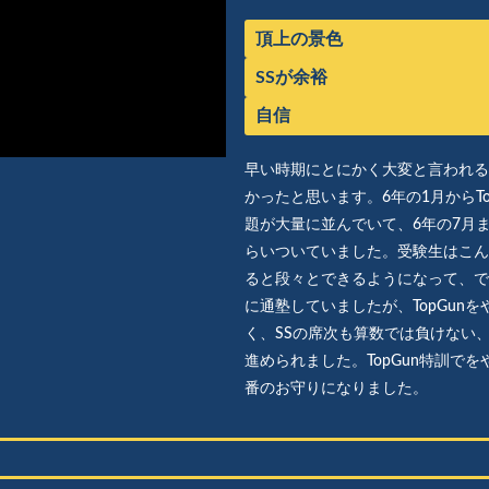
頂上の景色
SSが余裕
自信
早い時期にとにかく大変と言われる
かったと思います。6年の1月からT
題が大量に並んでいて、6年の7月
らいついていました。受験生はこん
ると段々とできるようになって、で
に通塾していましたが、TopGun
く、SSの席次も算数では負けない、
進められました。TopGun特訓で
番のお守りになりました。