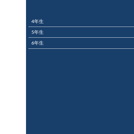
コベツバ過去問動
4年生
5年生
6年生