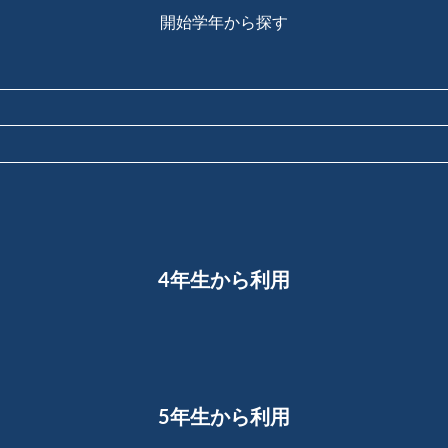
開始学年から探す
画解説
コベツバからのお知らせ
抽象化能力
熱量
検索
4年生から利用
5年生から利用