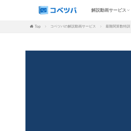
SAPIX解説サービ
予習シリーズ解説
コベツバweb授業
最難関特訓Top Gu
中学受験過去問動
解説動画サービス
マンスリー
デイリー
SAPIX解説サービ
予習シリーズ解説
コベツバweb授業
最難関特訓Top Gu
中学受験過去問動
コベツバの解説動画サービス
最難関算数特訓 
Top
カテゴリー
タグ
算数
理科
早稲田アカデミー
解体新書
保
各No(ナンバー)
SAPIX組分けテス
四谷大塚週テスト
新学年(1月〜2月)
サピックステキス