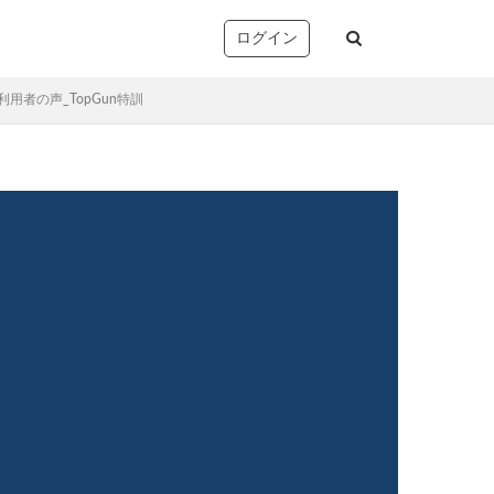
ログイン
利用者の声_TopGun特訓
塚
析・志望校別対策
音声コンテンツ）
リー確認/復習テスト
ト
望校判定テスト
)
TopGun特訓