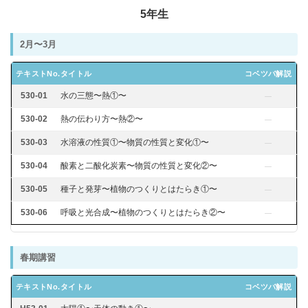
各No(ナンバー)についての話
ケアレスミス
5年生
SAPIXデイリーチェック
2月〜3月
SAPIXマンスリー確認/復習テスト
SAPIX組分けテスト
サピックスオープン
土曜特訓
テキストNo.
タイトル
コベツバ解説
早稲アカデミーカリキュラムテスト
四谷大塚週テスト
530-01
水の三態〜熱①〜
—
四谷大塚公開組分けテスト
四谷大塚合不合判定テスト
530-02
熱の伝わり方〜熱②〜
—
四谷大塚志望校判定テスト
新学年(1月〜2月)
530-03
水溶液の性質①〜物質の性質と変化①〜
—
前期(3月〜7月)
夏期(7〜8月)
後期(9月〜11月)
530-04
酸素と二酸化炭素〜物質の性質と変化②〜
—
冬期(12月〜1月)
サピックステキスト解説・対策
530-05
種子と発芽〜植物のつくりとはたらき①〜
—
予習シリーズテキスト解説・対策
コベツバweb授業
TopGun特訓
コベツバ過去問動画解説
530-06
呼吸と光合成〜植物のつくりとはたらき②〜
—
コベツバからのお知らせ
抽象化能力
熱量
春期講習
検索
テキストNo.
タイトル
コベツバ解説