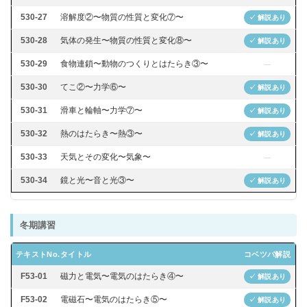
530-27
溶解度②〜物質の性質と変化⑦〜
✓ 解説あり
530-28
気体の発生〜物質の性質と変化⑧〜
✓ 解説あり
530-29
食物連鎖〜動物のつくりとはたらき③〜
—
530-30
てこ②〜力学⑥〜
✓ 解説あり
530-31
滑車と輪軸〜力学⑦〜
✓ 解説あり
530-32
熱のはたらき〜熱③〜
✓ 解説あり
530-33
天気とその変化〜気象〜
—
530-34
鏡と光〜音と光③〜
✓ 解説あり
冬期講習
テキストNo.
タイトル
コベツバ解説
F53-01
磁力と電気〜電気のはたらき④〜
✓ 解説あり
F53-02
電磁石〜電気のはたらき⑤〜
✓ 解説あり