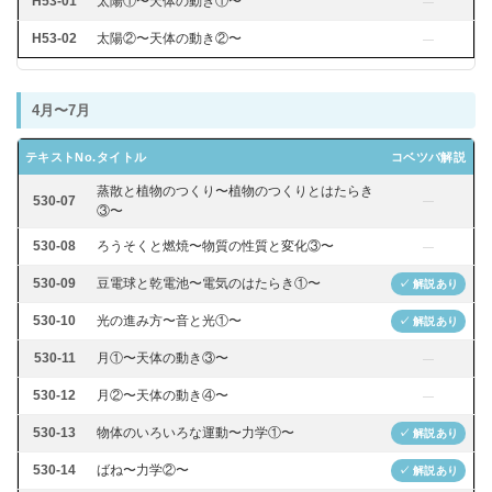
H53-01
太陽①〜天体の動き①〜
—
H53-02
太陽②〜天体の動き②〜
—
4月〜7月
テキストNo.
タイトル
コベツバ解説
蒸散と植物のつくり〜植物のつくりとはたらき
530-07
—
③〜
530-08
ろうそくと燃焼〜物質の性質と変化③〜
—
530-09
豆電球と乾電池〜電気のはたらき①〜
✓ 解説あり
530-10
光の進み方〜音と光①〜
✓ 解説あり
530-11
月①〜天体の動き③〜
—
530-12
月②〜天体の動き④〜
—
530-13
物体のいろいろな運動〜力学①〜
✓ 解説あり
530-14
ばね〜力学②〜
✓ 解説あり