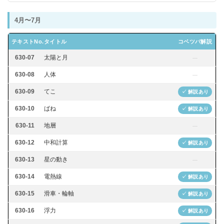
4月〜7月
テキストNo.
タイトル
コベツバ解説
630-07
太陽と月
—
630-08
人体
—
630-09
てこ
✓ 解説あり
630-10
ばね
✓ 解説あり
630-11
地層
—
630-12
中和計算
✓ 解説あり
630-13
星の動き
—
630-14
電熱線
✓ 解説あり
630-15
滑車・輪軸
✓ 解説あり
630-16
浮力
✓ 解説あり