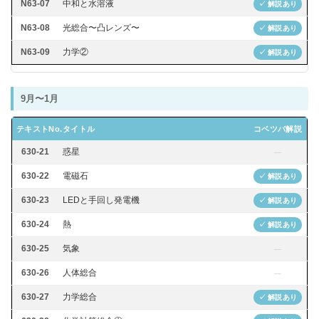
N63-07
中和と水溶液
✓ 解説あり
N63-08
光総合〜凸レンズ〜
✓ 解説あり
N63-09
力学②
✓ 解説あり
9月〜1月
テキストNo.
タイトル
コベツバ解説
630-21
惑星
—
630-22
電磁石
✓ 解説あり
630-23
LEDと手回し発電機
✓ 解説あり
630-24
熱
✓ 解説あり
630-25
気象
—
630-26
人体総合
—
630-27
力学総合
✓ 解説あり