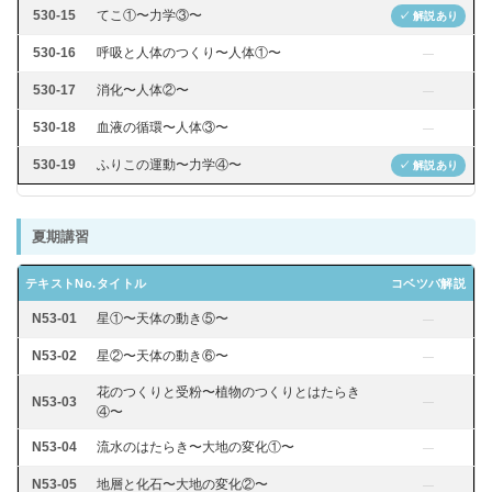
530-15
てこ①〜力学③〜
✓ 解説あり
530-16
呼吸と人体のつくり〜人体①〜
—
530-17
消化〜人体②〜
—
530-18
血液の循環〜人体③〜
—
530-19
ふりこの運動〜力学④〜
✓ 解説あり
夏期講習
テキストNo.
タイトル
コベツバ解説
N53-01
星①〜天体の動き⑤〜
—
N53-02
星②〜天体の動き⑥〜
—
花のつくりと受粉〜植物のつくりとはたらき
N53-03
—
④〜
N53-04
流水のはたらき〜大地の変化①〜
—
N53-05
地層と化石〜大地の変化②〜
—