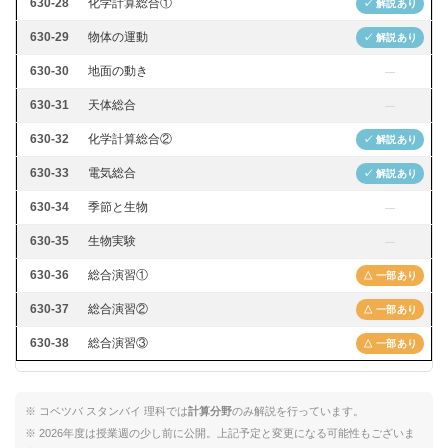
630-28
化学計算総合①
✓ 解説あり
630-29
物体の運動
✓ 解説あり
630-30
地面の動き
—
630-31
天体総合
—
630-32
化学計算総合②
✓ 解説あり
630-33
電気総合
✓ 解説あり
630-34
季節と生物
—
630-35
生物実験
—
630-36
総合演習①
△ 一部あり
630-37
総合演習②
△ 一部あり
630-38
総合演習③
△ 一部あり
※ コベツバ スタンバイ 理科では
計算分野
のみ解説を行っています。
※ 2026年度は授業週の少し前に公開。上記予定と変更になる可能性もございま