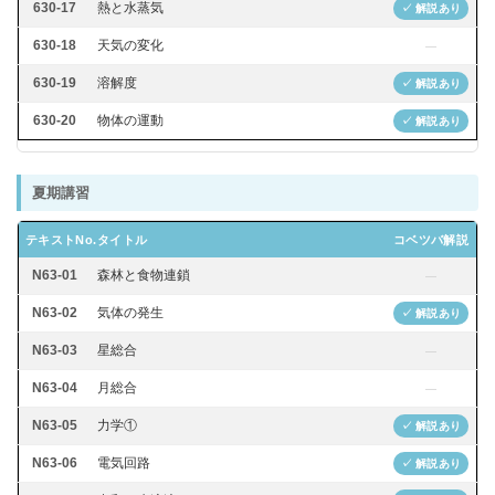
630-17
熱と水蒸気
✓ 解説あり
630-18
天気の変化
—
630-19
溶解度
✓ 解説あり
630-20
物体の運動
✓ 解説あり
夏期講習
テキストNo.
タイトル
コベツバ解説
N63-01
森林と食物連鎖
—
N63-02
気体の発生
✓ 解説あり
N63-03
星総合
—
N63-04
月総合
—
N63-05
力学①
✓ 解説あり
N63-06
電気回路
✓ 解説あり