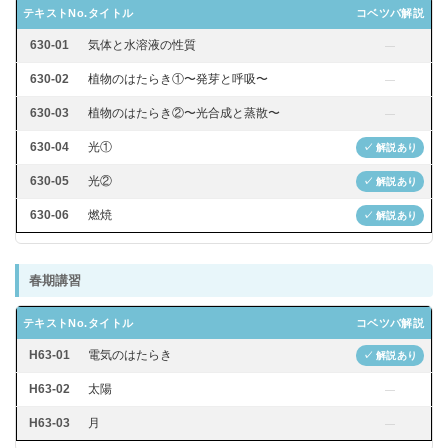
テキストNo.
タイトル
コベツバ解説
630-01
気体と水溶液の性質
—
630-02
植物のはたらき①〜発芽と呼吸〜
—
630-03
植物のはたらき②〜光合成と蒸散〜
—
630-04
光①
✓ 解説あり
630-05
光②
✓ 解説あり
630-06
燃焼
✓ 解説あり
春期講習
テキストNo.
タイトル
コベツバ解説
H63-01
電気のはたらき
✓ 解説あり
H63-02
太陽
—
H63-03
月
—