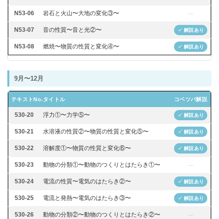
N53-06
岩石と火山〜大地の変化③〜
—
N53-07
音の性質〜音と光②〜
✓ 解説あり
N53-08
燃焼〜物質の性質と変化④〜
✓ 解説あり
9月〜12月
テキストNo.
タイトル
コベツバ解説
530-20
浮力①〜力学⑤〜
✓ 解説あり
530-21
水溶液の性質②〜物質の性質と変化⑤〜
✓ 解説あり
530-22
溶解度①〜物質の性質と変化⑥〜
✓ 解説あり
530-23
動物の分類①〜動物のつくりとはたらき①〜
—
530-24
電流の性質〜電気のはたらき②〜
✓ 解説あり
530-25
電流と発熱〜電気のはたらき③〜
✓ 解説あり
530-26
動物の分類②〜動物のつくりとはたらき②〜
—