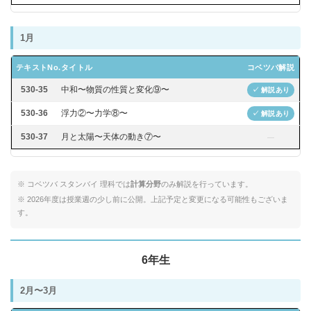
1月
テキストNo.
タイトル
コベツバ解説
530-35
中和〜物質の性質と変化⑨〜
✓ 解説あり
530-36
浮力②〜力学⑧〜
✓ 解説あり
530-37
月と太陽〜天体の動き⑦〜
—
※ コベツバ スタンバイ 理科では
計算分野
のみ解説を行っています。
※ 2026年度は授業週の少し前に公開。上記予定と変更になる可能性もございま
す。
6年生
2月〜3月