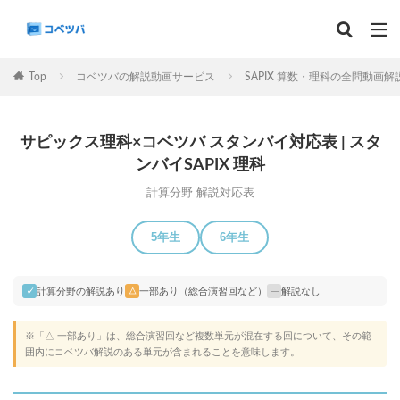
マンスリー
デイリーチェック
組分け
サピックス
Top
コベツバの解説動画サービス
SAPIX 算数・理科の全問動画解
予習シリーズ
カテゴリー
サピックス理科×コベツバ スタンバイ対応表 | スタ
ンバイSAPIX 理科
計算分野 解説対応表
タグ
5年生
6年生
算数
理科
3年生
後期(9月~11月)
サピックス
予習シリーズ
四谷大塚
計算分野の解説あり
一部あり（総合演習回など）
解説なし
✓
△
—
早稲田アカデミー
英進館
中学受験算数
6年生
5年生
4年生
入試分析・志望校別対策
※「△ 一部あり」は、総合演習回など複数単元が混在する回について、その範
囲内にコベツバ解説のある単元が含まれることを意味します。
解体新書
保存版 学習法記事
テスト速報
学習相談への回答
コベツバradio（音声コンテンツ）